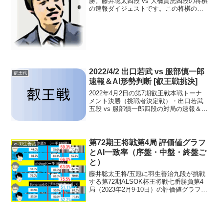
勝。藤井聡太四段 vs 大橋貴洸四段の将棋
の速報ダイジェストです。この将棋の棋
譜・将棋ソフト解析この将棋のネット中
継・アベマTV・将棋連盟携帯中継勝った
方が谷川先生と対戦＜第59期王位戦予選7
組＞本...
2022/4/2 出口若武 vs 服部慎一郎
叡王戦
速報＆AI形勢判断 [叡王戦挑決]
2022年4月2日の第7期叡王戦本戦トーナ
メント決勝（挑戦者決定戦）・出口若武
五段 vs 服部慎一郎四段の対局の速報＆AI
形勢判断。※現在、似顔絵作成中現在の
形勢（対局終了）中継・解説・消費時間
ほか情報16:50頃確認まで出口五段の勝
ち。第...
第72期王将戦第4局 評価値グラフ
vs羽生善治
とAI一致率（序盤・中盤・終盤ご
と）
藤井聡太王将/五冠に羽生善治九段が挑戦
する第72期ALSOK杯王将戦七番勝負第4
局（2023年2月9-10日）の評価値グラフと
両対局者のAI一致率を序盤・中盤・終盤
ごとに。水匠5、dlshogi、Bonanza6.0
で。※数値は、パソコン環...