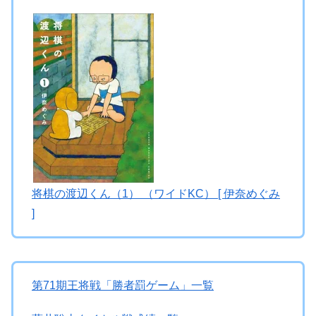
将棋の渡辺くん（1） （ワイドKC） [ 伊奈めぐみ
]
第71期王将戦「勝者罰ゲーム」一覧