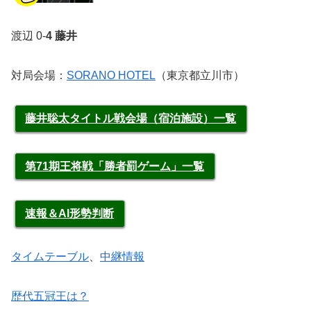
渡辺 0-
4 藤井
対局会場：
SORANO HOTEL
（東京都立川市）
藤井聡太タイトル戦会場（宿泊施設）一覧
第71期王将戦「勝者罰ゲーム」一覧
速報＆AI形勢判断
タイムテーブル
、
中継情報
歴代五冠王は？