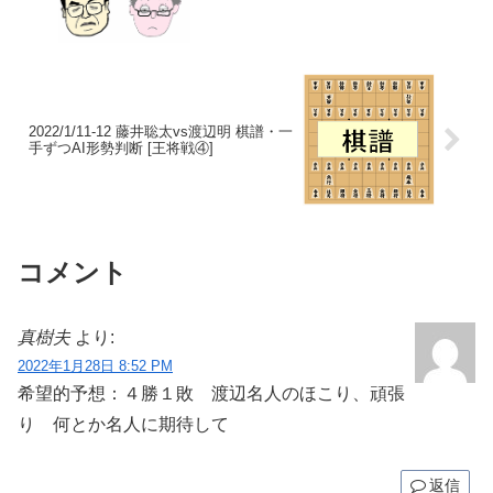
2022/1/11-12 藤井聡太vs渡辺明 棋譜・一
手ずつAI形勢判断 [王将戦④]
コメント
真樹夫
より:
2022年1月28日 8:52 PM
希望的予想：４勝１敗 渡辺名人のほこり、頑張
り 何とか名人に期待して
返信