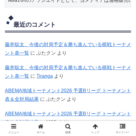
Amazonのアソシエイトとして、当メディアは適格販売
最近のコメント
藤井聡太、今後の対局予定＆勝ち進んでいる棋戦トーナメ
ント表一覧
に
ぶたクン
より
藤井聡太、今後の対局予定＆勝ち進んでいる棋戦トーナメ
ント表一覧
に
Tiranga
より
ABEMA地域トーナメント2026 予選Bリーグ トーナメント
表＆全対局結果
に
ぶたクン
より
ABEMA地域トーナメント2026 予選Bリーグ トーナメント
表＆全対局結果
に
MSD
より
メニュー
ホーム
検索
トップ
サイドバー