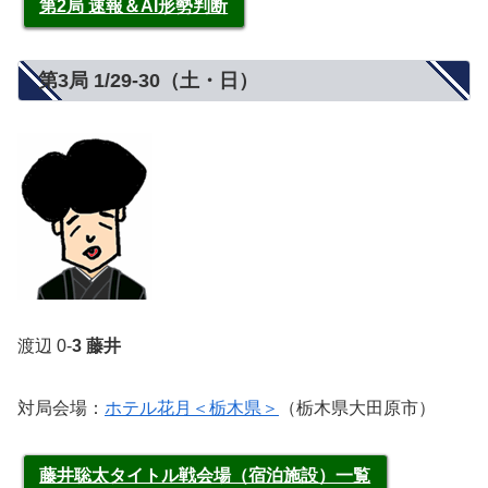
第2局 速報＆AI形勢判断
第3局 1/29-30（土・日）
渡辺 0-
3 藤井
対局会場：
ホテル花月＜栃木県＞
（栃木県大田原市）
藤井聡太タイトル戦会場（宿泊施設）一覧