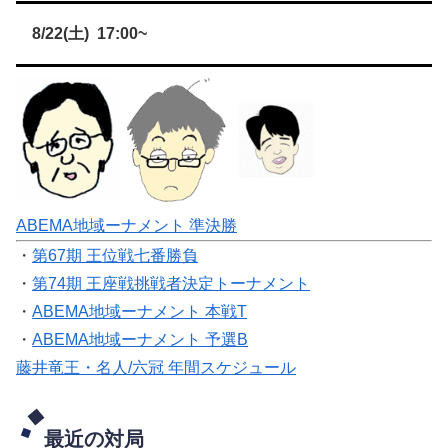
8/22(土) 17:00~
ABEMA地域ーナメント 準決勝
・
第67期 王位戦七番勝負
・
第74期 王座戦挑戦者決定トーナメント
・
ABEMA地域ーナメント 本戦T
・
ABEMA地域ーナメント 予選B
藤井竜王・名人/六冠 年間スケジュール
最近の対局