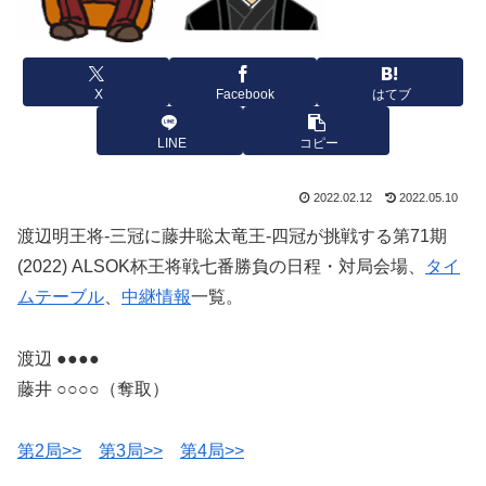
X
Facebook
はてブ
LINE
コピー
2022.02.12
2022.05.10
渡辺明王将-三冠に藤井聡太竜王-四冠が挑戦する第71期
(2022) ALSOK杯王将戦七番勝負の日程・対局会場、
タイ
ムテーブル
、
中継情報
一覧。
渡辺 ●●●●
藤井 ○○○○（奪取）
第2局>>
第3局>>
第4局>>