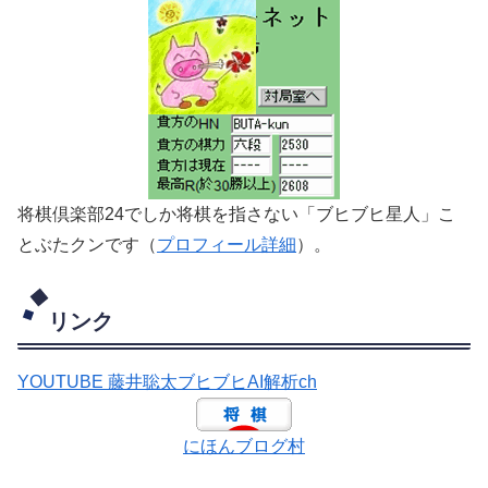
将棋倶楽部24でしか将棋を指さない「ブヒブヒ星人」こ
とぶたクンです（
プロフィール詳細
）。
リンク
YOUTUBE 藤井聡太ブヒブヒAI解析ch
にほんブログ村