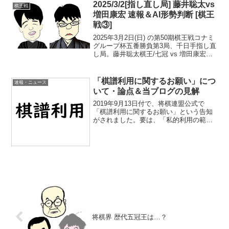
2025/3/2[指し直し局] 藤井聡太vs
棋王戦
増田康宏 速報＆AI形勢判断 [棋王
戦③]
2025年3月2日(日) の第50期棋王戦コナミ
グループ杯五番勝負第3局、千日手指し直
し局。藤井聡太棋王/七冠 vs 増田康宏八
段。速報＆AI形勢判断です。<<千日手局
はコチラ現在の形勢（終局）中継・解
説・消費時間ほか情報20:55頃確認ま...
「棋譜利用に関するお願い」につ
速報・ニュース
いて・論点＆当ブログの見解
2019年9月13日付で、将棋連盟公式で
「棋譜利用に関するお願い」という告知
がされました。要は、「私的利用の範囲
を超えて棋譜（図面を含む）を使用され
る場合は、事前に下記フォーマットへご
連絡を…」とのこと。「なるほど…。王
将戦挑戦者決定リーグ...
将棋界 歴代五冠王は…？