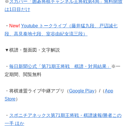
※
スカパー「囲碁将棋チャンネル王将戦第4局」無料開放
は1日目だけ
・
New!
Youtube トークライブ（藤井猛九段、戸辺誠七
段、高見泰地七段、室谷由紀女流三段）
▼棋譜・盤面図・文字解説
・
毎日新聞公式「第71期王将戦 棋譜・対局結果」
※一
定期間、閲覧無料
・将棋連盟ライブ中継アプリ（
Google Play
）/（
App
Store
）
・
スポニチアネックス第71期王将戦・棋譜速報/勝者この
一手 ほか