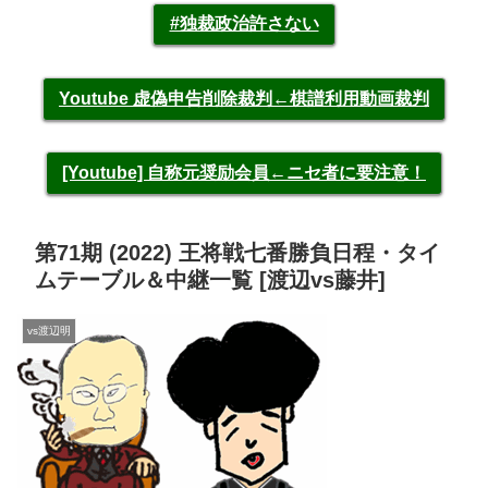
#独裁政治許さない
Youtube 虚偽申告削除裁判←棋譜利用動画裁判
[Youtube] 自称元奨励会員←ニセ者に要注意！
第71期 (2022) 王将戦七番勝負日程・タイ
ムテーブル＆中継一覧 [渡辺vs藤井]
vs渡辺明