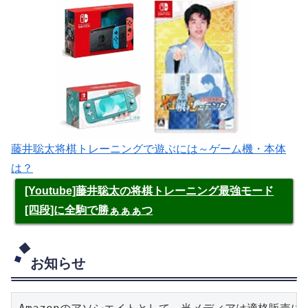
藤井聡太将棋トレーニングで遊ぶには～ゲーム機・本体
は？
[Youtube]藤井聡太の将棋トレーニング最強モード
[四段]に全駒で勝ぁぁぁつ
お知らせ