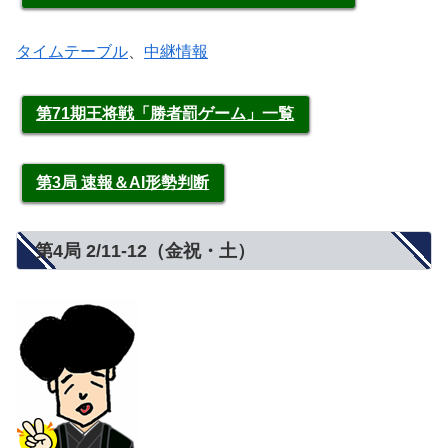
タイムテーブル
、
中継情報
第71期王将戦「勝者罰ゲーム」一覧
第3局 速報＆AI形勢判断
第4局 2/11-12（金祝・土）