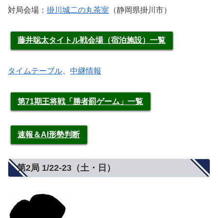
対局会場：
掛川城二の丸茶室
（静岡県掛川市）
藤井聡太タイトル戦会場（宿泊施設）一覧
タイムテーブル
、
中継情報
第71期王将戦「勝者罰ゲーム」一覧
速報＆AI形勢判断
第2局 1/22-23（土・日）