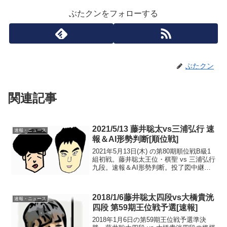
ぶたクンをフォローする
ぶたクン
関連記事
2021/5/13 藤井聡太vs三浦弘行 速
速報・ニュース
報＆AI形勢判断[順位戦]
2021年5月13日(木) の第80期順位戦B級1
組初戦。藤井聡太王位・棋聖 vs 三浦弘行
九段。速報＆AI形勢判断。投了図中継・
解説・消費時間ほか情報24:26頃確認ま
で、藤井二冠の勝ち。一手ずつAI形勢判
断はコチラ>>藤井vs三浦 AI...
2018/1/6藤井聡太四段vs大橋貴洸
速報・ニュース
四段 第59期王位戦予選[速報]
2018年1月6日の第59期王位戦予選準決