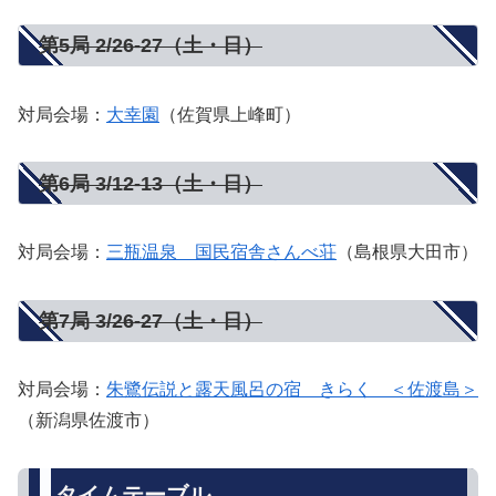
第5局 2/26-27（土・日）
対局会場：
大幸園
（佐賀県上峰町）
第6局 3/12-13（土・日）
対局会場：
三瓶温泉 国民宿舎さんべ荘
（島根県大田市）
第7局 3/26-27（土・日）
対局会場：
朱鷺伝説と露天風呂の宿 きらく ＜佐渡島＞
（新潟県佐渡市）
タイムテーブル