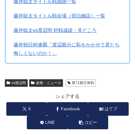
藤井聡太タイトル戦成績一覧
藤井聡太タイトル戦会場（宿泊施設）一覧
藤井聡太vs渡辺明 対戦成績・見どころ
藤井朝日杯連覇「渡辺親分に恥をかかせて君たち
悔しくないのか！」
vs渡辺明
速報・ニュース
第71期王将戦
シェアする
X
Facebook
はてブ
LINE
コピー