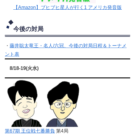
【Amazon】ブヒブヒ星人が行く1 アメリカ発音版
今後の対局
・
藤井聡太竜王・名人/六冠、今後の対局日程＆トーナメ
ント表
8/18-19(火水)
第67期 王位戦七番勝負
第4局