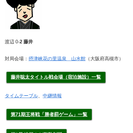
渡辺 0-
2 藤井
対局会場：
摂津峡花の里温泉 山水館
（大阪府高槻市）
藤井聡太タイトル戦会場（宿泊施設）一覧
タイムテーブル
、
中継情報
第71期王将戦「勝者罰ゲーム」一覧