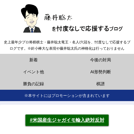
史上最年少プロ将棋棋士・藤井聡太竜王・名人/六冠を、忖度なしで応援するブ
ログです。※針小棒大な表現や藤井聡太氏の神格化は行っておりません
新着
今後の対局
イベント他
AI形勢判断
勝負の記録
棋譜
※本サイトにはプロモーションが含まれています
#米国産生ジャガイモ輸入絶対反対