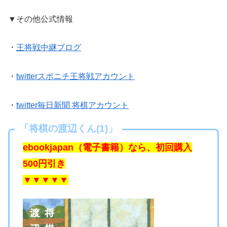
▼その他公式情報
・
王将戦中継ブログ
・
twitterスポニチ王将戦アカウント
・
twitter毎日新聞 将棋アカウント
「将棋の渡辺くん(1)」
ebookjapan（電子書籍）なら、初回購入
500円引き
▼▼▼▼▼