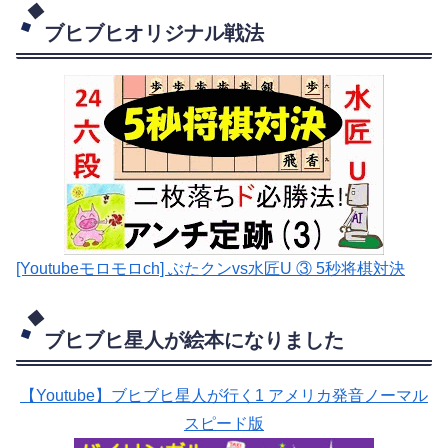
ブヒブヒオリジナル戦法
[Youtubeモロモロch] ぶたクンvs水匠U ③ 5
秒将棋対決
ブヒブヒ星人が絵本になりました
【Youtube】ブヒブヒ星人が行く1 アメリカ発音ノーマル
スピード版