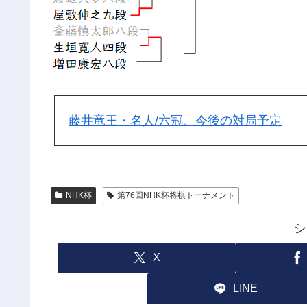
藤井竜王・名人/六冠、今後の対局予定
NHK杯
第76回NHK杯将棋トーナメント
シ
X
LINE