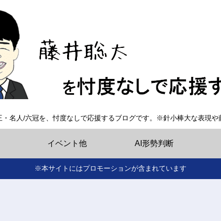
王・名人/六冠を、忖度なしで応援するブログです。※針小棒大な表現や
イベント他
AI形勢判断
※本サイトにはプロモーションが含まれています