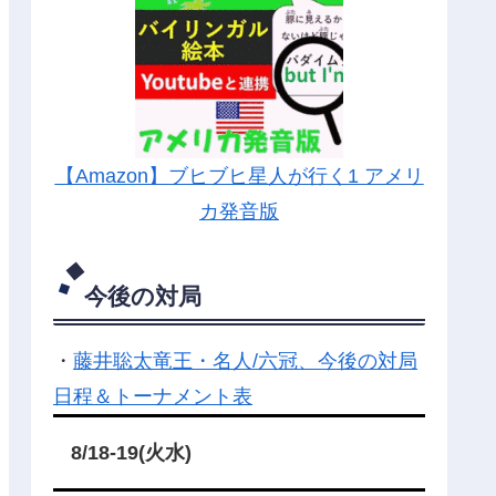
【Amazon】ブヒブヒ星人が行く1 アメリ
カ発音版
今後の対局
・
藤井聡太竜王・名人/六冠、今後の対局
日程＆トーナメント表
8/18-19(火水)