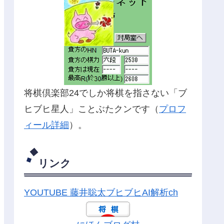
将棋倶楽部24でしか将棋を指さない「ブ
ヒブヒ星人」ことぶたクンです（
プロフ
ィール詳細
）。
リンク
YOUTUBE 藤井聡太ブヒブヒAI解析ch