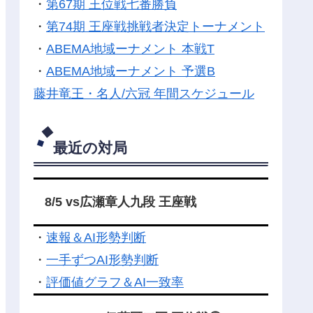
・
第67期 王位戦七番勝負
・
第74期 王座戦挑戦者決定トーナメント
・
ABEMA地域ーナメント 本戦T
・
ABEMA地域ーナメント 予選B
藤井竜王・名人/六冠 年間スケジュール
最近の対局
8/5 vs広瀬章人九段 王座戦
・
速報＆AI形勢判断
・
一手ずつAI形勢判断
・
評価値グラフ＆AI一致率