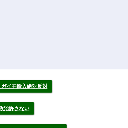
ャガイモ輸入絶対反対
裁政治許さない