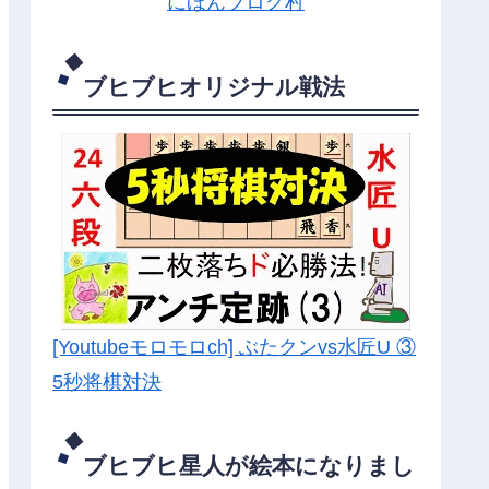
にほんブログ村
ブヒブヒオリジナル戦法
[Youtubeモロモロch] ぶたクンvs水匠U ③
5
秒将棋対決
ブヒブヒ星人が絵本になりまし