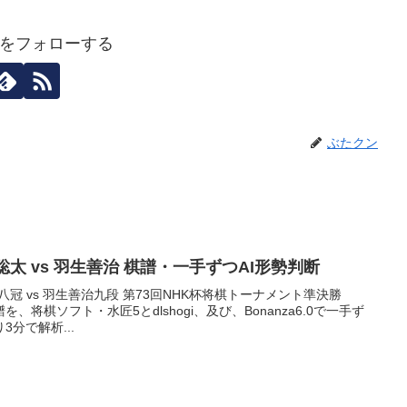
をフォローする
ぶたクン
 藤井聡太 vs 羽生善治 棋譜・一手ずつAI形勢判断
八冠 vs 羽生善治九段 第73回NHK杯将棋トーナメント準決勝
を、将棋ソフト・水匠5とdlshogi、及び、Bonanza6.0で一手ず
分で解析...