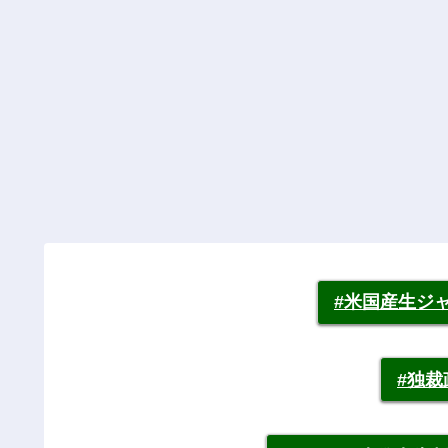
#米国産生ジ
#独