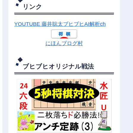
リンク
YOUTUBE 藤井聡太ブヒブヒAI解析ch
にほんブログ村
ブヒブヒオリジナル戦法