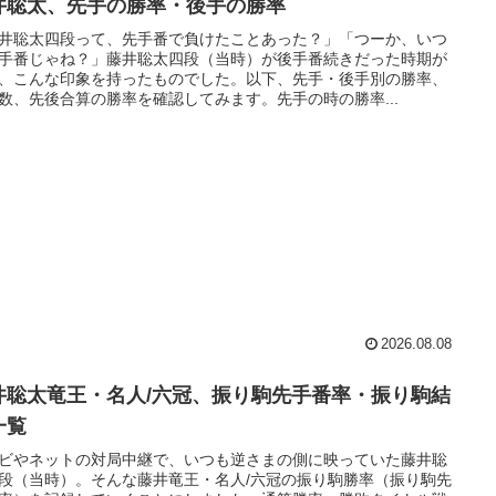
井聡太、先手の勝率・後手の勝率
井聡太四段って、先手番で負けたことあった？」「つーか、いつ
手番じゃね？」藤井聡太四段（当時）が後手番続きだった時期が
、こんな印象を持ったものでした。以下、先手・後手別の勝率、
数、先後合算の勝率を確認してみます。先手の時の勝率...
2026.08.08
井聡太竜王・名人/六冠、振り駒先手番率・振り駒結
一覧
ビやネットの対局中継で、いつも逆さまの側に映っていた藤井聡
段（当時）。そんな藤井竜王・名人/六冠の振り駒勝率（振り駒先