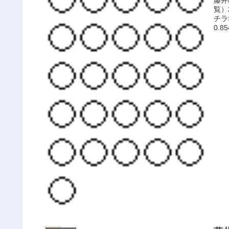
覧）
チラ
0.