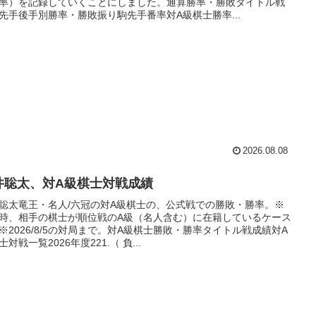
率）を記録していくことにしました。通算勝率・勝敗タイトル戦
先手後手別勝率・勝敗振り駒先手番率対A級棋士勝率...
2026.08.08
井聡太、対A級棋士対戦成績
聡太竜王・名人/六冠の対A級棋士の、公式戦での勝敗・勝率。※
時、相手の棋士が順位戦のA級（名人含む）に在籍しているケース
※2026/8/5の対局まで。対A級棋士勝敗・勝率タイトル戦成績対A
士対戦一覧2026年度221.（ 負...