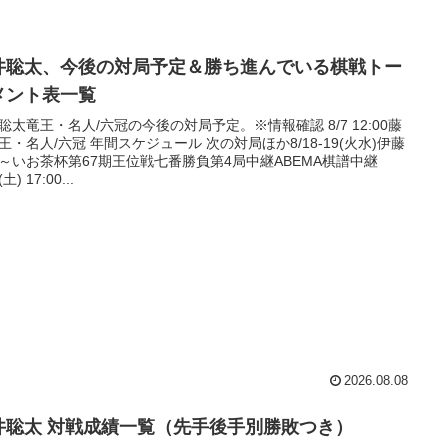
井聡太、今後の対局予定＆勝ち進んでいる棋戦トー
メント表一覧
聡太竜王・名人/六冠の今後の対局予定。※情報確認 8/7 12:00藤
王・名人/六冠 年間スケジュール 次の対局ほか8/18-19(火水)伊藤
～いお茶杯第67期王位戦七番勝負第4局中継ABEMA棋譜中継
(土) 17:00...
2026.08.08
井聡太 対戦成績一覧（先手後手別勝敗つき）