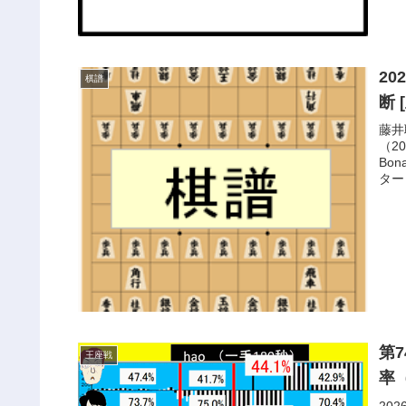
20
棋譜
断 
藤井
（2
Bo
ター
第
王座戦
率
20