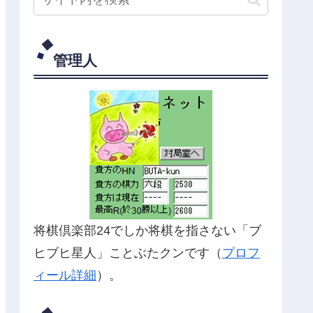
管理人
将棋倶楽部24でしか将棋を指さない「ブ
ヒブヒ星人」ことぶたクンです（
プロフ
ィール詳細
）。