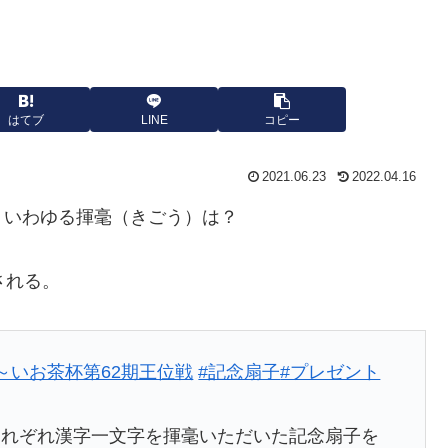
はてブ
LINE
コピー
2021.06.23
2022.04.16
、いわゆる揮毫（きごう）は？
される。
～いお茶杯第62期王位戦
#記念扇子
#プレゼント
それぞれ漢字一文字を揮毫いただいた記念扇子を