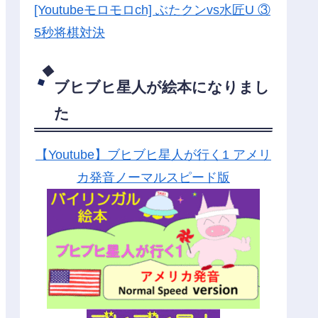
[Youtubeモロモロch] ぶたクンvs水匠U ③
5
秒将棋対決
ブヒブヒ星人が絵本になりまし
た
【Youtube】ブヒブヒ星人が行く1 アメリ
カ発音ノーマルスピード版