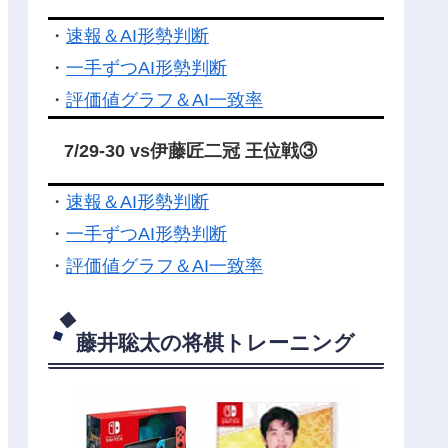
・
速報＆AI形勢判断
・
一手ずつAI形勢判断
・
評価値グラフ＆AI一致率
7/29-30 vs伊藤匠二冠 王位戦③
・
速報＆AI形勢判断
・
一手ずつAI形勢判断
・
評価値グラフ＆AI一致率
藤井聡太の将棋トレーニング