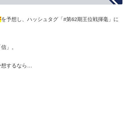
字
を予想し、ハッシュタグ「#第62期王位戦揮毫」に
「信」。
予想するなら…