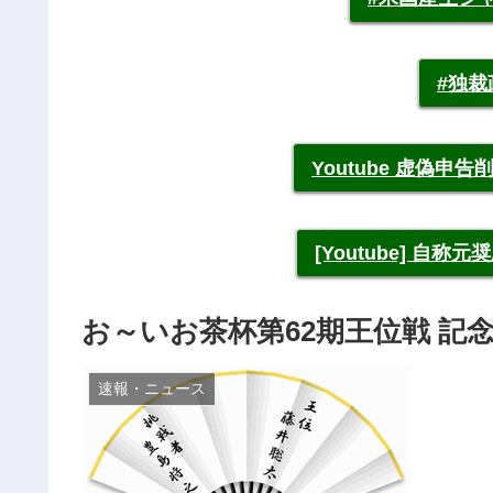
#独
Youtube 虚偽
[Youtube] 自
お～いお茶杯第62期王位戦 記
速報・ニュース