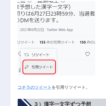
コチラのツイート
を引用リツイート。
３）漢字一文字ずつ予想