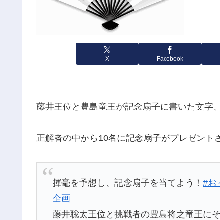
X
Facebook
藤井王位と豊島竜王が記念扇子に書いた文字
正解者の中から10名に記念扇子がプレゼント
揮毫を予想し、記念扇子を当てよう！
#お
企画
藤井聡太王位と挑戦者の豊島将之竜王に