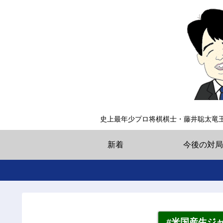
史上最年少プロ将棋棋士・藤井聡太竜
新着
今後の対局
#米国産生ジ