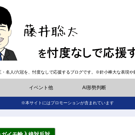
王・名人/六冠を、忖度なしで応援するブログです。※針小棒大な表現や
イベント他
AI形勢判断
※本サイトにはプロモーションが含まれています
ャガイモ輸入絶対反対