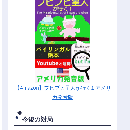
【Amazon】ブヒブヒ星人が行く1 アメリ
カ発音版
今後の対局