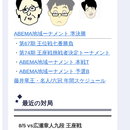
ABEMA地域ーナメント 準決勝
・
第67期 王位戦七番勝負
・
第74期 王座戦挑戦者決定トーナメント
・
ABEMA地域ーナメント 本戦T
・
ABEMA地域ーナメント 予選B
藤井竜王・名人/六冠 年間スケジュール
最近の対局
8/5 vs広瀬章人九段 王座戦