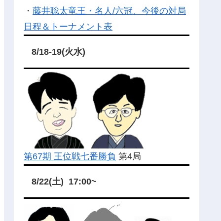
・
藤井聡太竜王・名人/六冠、今後の対局
日程＆トーナメント表
8/18-19(火水)
第67期 王位戦七番勝負
第4局
8/22(土) 17:00~