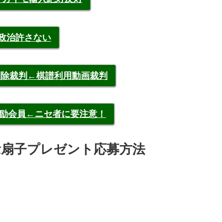
裁政治許さない
申告削除裁判←棋譜利用動画裁判
称元奨励会員←ニセ者に要注意！
念扇子プレゼント応募方法