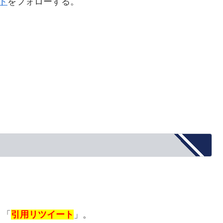
ント
をフォローする。
、「
引用リツイート
」。