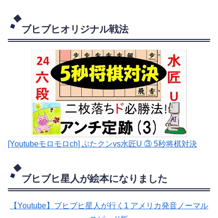
ブヒブヒオリジナル戦法
[Youtubeモロモロch] ぶたクンvs水匠U ③ 5
秒将棋対決
ブヒブヒ星人が絵本になりました
【Youtube】ブヒブヒ星人が行く1 アメリカ発音ノーマル