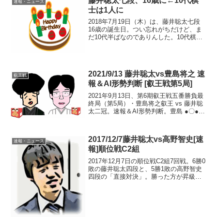
藤井聡太七段、16歳に←10代棋
速報・ニュース
士は1人に
2018年7月19日（木）は、藤井聡太七段
16歳の誕生日。つい忘れがちだけど、ま
だ10代半ばなのでありんした。10代棋士
は1人に3日前までは、10代のプロ将棋棋
士はもう一人いましたが…明日斗、今日
誕生日か10代棋士が1人になっちゃったな
あ(...
2021/9/13 藤井聡太vs豊島将之 速
叡王戦
報＆AI形勢判断 [叡王戦第5局]
2021年9月13日、第6期叡王戦五番勝負最
終局（第5局）・豊島将之叡王 vs 藤井聡
太二冠。速報＆AI形勢判断。豊島 ●〇●○
藤井 〇●〇●現在の形勢（対局終了）中
継・解説・消費時間ほか情報 叡王戦第5
局～最年少三冠引き寄せた「中盤の藤
2017/12/7藤井聡太vs高野智史[速
速報・ニュース
井...
報]順位戦C2組
2017年12月7日の順位戦C2組7回戦。6勝0
敗の藤井聡太四段と、5勝1敗の高野智史
四段の「直接対決」。勝った方が昇級に
大きく前進する大一番。この将棋の棋譜
＆将棋ソフト解析>>藤井四段の先手「ミ
スター後手番」な藤井四段でしたが、こ
の将棋は...