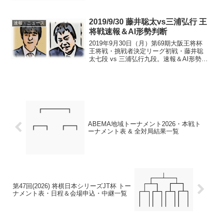
2019/9/30 藤井聡太vs三浦弘行 王
速報・ニュース
将戦速報＆AI形勢判断
2019年9月30日（月）第69期大阪王将杯
王将戦・挑戦者決定リーグ初戦・藤井聡
太七段 vs 三浦弘行九段。速報＆AI形勢判
断です。棋譜利用に関して現在の局面
（投了図）19:43頃確認まで、135手で藤
井七段の勝ち挑戦権獲得ボーダーライン
王...
ABEMA地域トーナメント2026・本戦ト
ーナメント表 & 全対局結果一覧
第47回(2026) 将棋日本シリーズJT杯 トー
ナメント表・日程＆会場申込・中継一覧