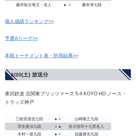
藤井聡太竜王・名人
●
○
藤本渚七段
個人成績ランキング>>
予選Aリーグ>>
本戦トーナメント表・対局結果>>
6/20(土) 放送分
東武鉄道 北関東ブリッツァーズ 5-4 KOYO HD ノース・
トラッズ神戸
三枚堂達也七段
●
○
山崎隆之九段
羽生善治九段
○
●
谷川浩司十七世名人
木村一基九段
●
○
佐藤康光九段