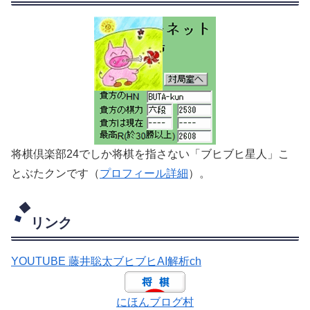
将棋倶楽部24でしか将棋を指さない「ブヒブヒ星人」こ
とぶたクンです（
プロフィール詳細
）。
リンク
YOUTUBE 藤井聡太ブヒブヒAI解析ch
にほんブログ村