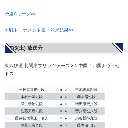
予選Aリーグ>>
本戦トーナメント表・対局結果>>
7/5(土) 放送分
東武鉄道 北関東ブリッツァーズ 2-5 中国・四国ナヴィセ
トス
三枚堂達也七段
●
○
吉池隆真四段
木村一基九段
●
○
藤本渚七段
羽生善治九段
●
○
増田康宏八段
佐藤天彦九段
○
●
菅井竜也八段
藤井聡太竜王・名人
○
●
糸谷哲郎九段
佐藤天彦九段
●
○
藤本渚七段