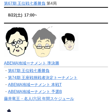
第67期 王位戦七番勝負
第4局
8/22(土) 17:00~
ABEMA地域ーナメント 準決勝
・
第67期 王位戦七番勝負
・
第74期 王座戦挑戦者決定トーナメント
・
ABEMA地域ーナメント 本戦T
・
ABEMA地域ーナメント 予選B
藤井竜王・名人/六冠 年間スケジュール