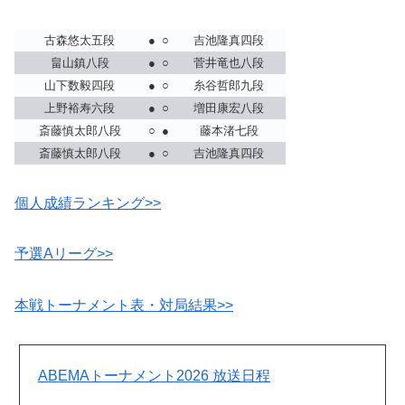
古森悠太五段
●
○
吉池隆真四段
畠山鎮八段
●
○
菅井竜也八段
山下数毅四段
●
○
糸谷哲郎九段
上野裕寿六段
●
○
増田康宏八段
斎藤慎太郎八段
○
●
藤本渚七段
斎藤慎太郎八段
●
○
吉池隆真四段
個人成績ランキング>>
予選Aリーグ>>
本戦トーナメント表・対局結果>>
ABEMAトーナメント2026
放送日程