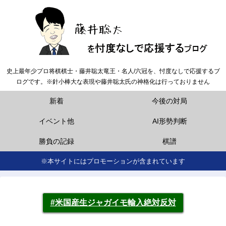
史上最年少プロ将棋棋士・藤井聡太竜王・名人/六冠を、忖度なしで応援するブ
ログです。※針小棒大な表現や藤井聡太氏の神格化は行っておりません
新着
今後の対局
イベント他
AI形勢判断
勝負の記録
棋譜
※本サイトにはプロモーションが含まれています
#米国産生ジャガイモ輸入絶対反対