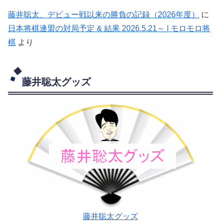
藤井聡太、デビュー戦以来の勝負の記録（2026年度）
に
日本将棋連盟の対局予定 & 結果 2026.5.21～ | モロモロ将
棋
より
藤井聡太グッズ
藤井聡太グッズ