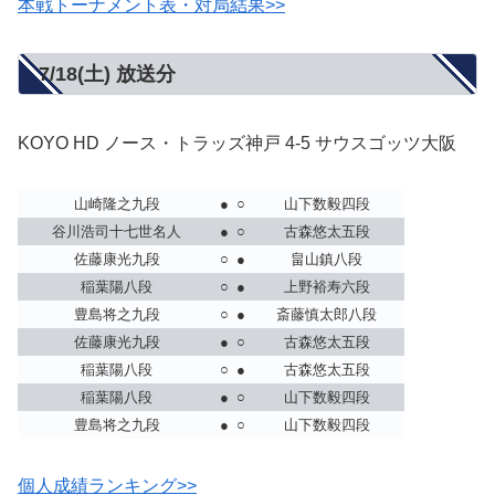
本戦トーナメント表・対局結果>>
7/18(土) 放送分
KOYO HD ノース・トラッズ神戸 4-5 サウスゴッツ大阪
山崎隆之九段
●
○
山下数毅四段
谷川浩司十七世名人
●
○
古森悠太五段
佐藤康光九段
○
●
畠山鎮八段
稲葉陽八段
○
●
上野裕寿六段
豊島将之九段
○
●
斎藤慎太郎八段
佐藤康光九段
●
○
古森悠太五段
稲葉陽八段
○
●
古森悠太五段
稲葉陽八段
●
○
山下数毅四段
豊島将之九段
●
○
山下数毅四段
個人成績ランキング>>