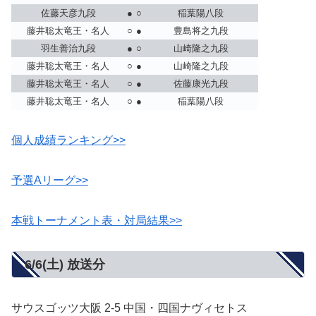
佐藤天彦九段
●
○
稲葉陽八段
藤井聡太竜王・名人
○
●
豊島将之九段
羽生善治九段
●
○
山崎隆之九段
藤井聡太竜王・名人
○
●
山崎隆之九段
藤井聡太竜王・名人
○
●
佐藤康光九段
藤井聡太竜王・名人
○
●
稲葉陽八段
個人成績ランキング>>
予選Aリーグ>>
本戦トーナメント表・対局結果>>
6/6(土) 放送分
サウスゴッツ大阪 2-5 中国・四国ナヴィセトス