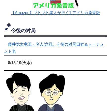
【Amazon】ブヒブヒ星人が行く1 アメリカ発音版
今後の対局
・
藤井聡太竜王・名人/六冠、今後の対局日程＆トーナメ
ント表
8/18-19(火水)