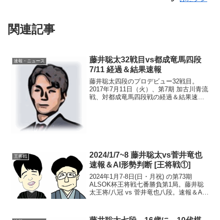
関連記事
藤井聡太32戦目vs都成竜馬四段
速報・ニュース
7/11 経過＆結果速報
藤井聡太四段のプロデビュー32戦目。
2017年7月11日（火）、第7期 加古川青流
戦、対都成竜馬四段戦の経過＆結果速報
です。対局開始は14：00から。過去の対
戦藤井聡太四段、過去プロ31戦中、2戦、
都成四段との対戦があります（上州ＹＡ
ＭＡＤ...
2024/1/7~8 藤井聡太vs菅井竜也
王将戦
速報＆AI形勢判断 [王将戦①]
2024年1月7-8日(日・月祝) の第73期
ALSOK杯王将戦七番勝負第1局。藤井聡
太王将/八冠 vs 菅井竜也八段。速報＆AI
形勢判断です。現在の形勢（終局）中
継・解説・消費時間ほか情報18:30頃確認
まで、藤井王将の勝ち（藤井 1-0...