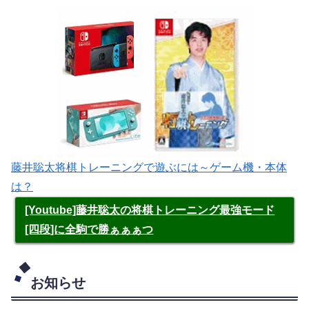
藤井聡太将棋トレーニングで遊ぶには～ゲーム機・本体
は？
[Youtube]藤井聡太の将棋トレーニング最強モード
[四段]に全駒で勝ぁぁぁつ
お知らせ