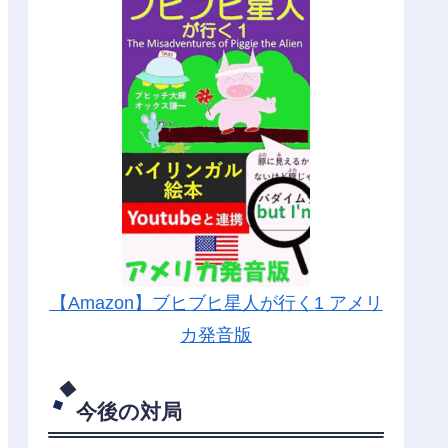
【Amazon】ブヒブヒ星人が行く1 アメリ
カ発音版
今後の対局