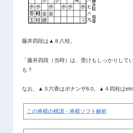
藤井四段は▲８八桂。
「藤井四段（当時）は、受けもしっかりして
も？
なお、▲３六香はボナンザ6.0。▲４四桂はel
この将棋の棋譜・将棋ソフト解析