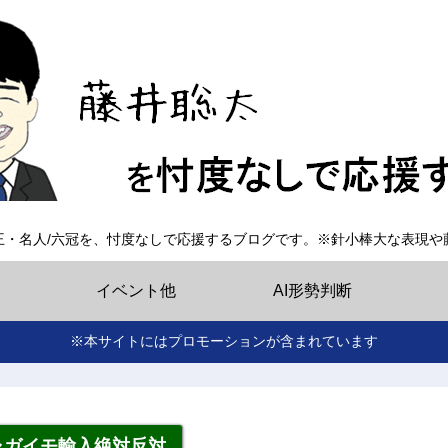
王・名人/六冠を、忖度なしで応援するブログです。※針小棒大な表現や
イベント他
AI形勢判断
※本サイトにはプロモーションが含まれています
ャガイモ輸入絶対反対