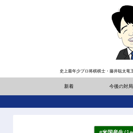
史上最年少プロ将棋棋士・藤井聡太竜
新着
今後の対局
#米国産生ジ