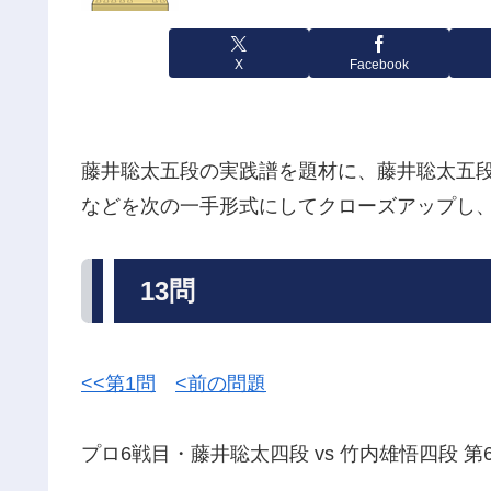
X
Facebook
藤井聡太五段の実践譜を題材に、藤井聡太五
などを次の一手形式にしてクローズアップし
13問
<<第1問
<前の問題
プロ6戦目・藤井聡太四段 vs 竹内雄悟四段 第