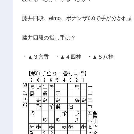
藤井四段、elmo、ボナンザ6.0で手が分かれ
藤井四段の指し手は？
・▲３六香 ・▲４四桂 ・▲８八桂