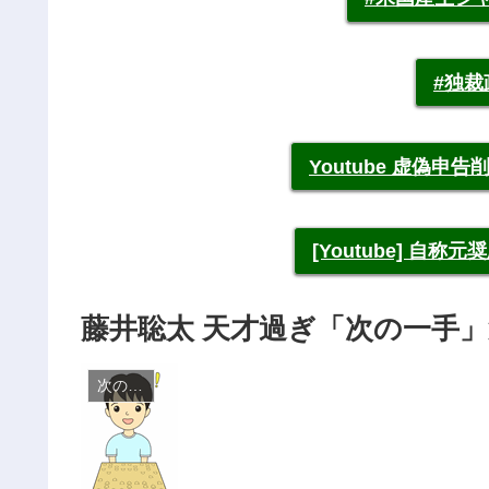
#独
Youtube 虚偽
[Youtube] 自
藤井聡太 天才過ぎ「次の一手」
次の一手