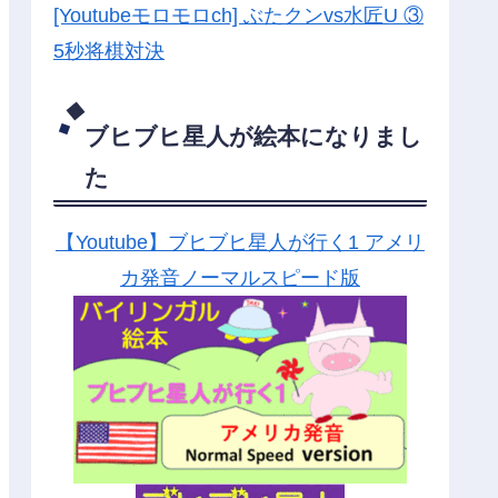
[Youtubeモロモロch] ぶたクンvs水匠U ③
5
秒将棋対決
ブヒブヒ星人が絵本になりまし
た
【Youtube】ブヒブヒ星人が行く1 アメリ
カ発音ノーマルスピード版