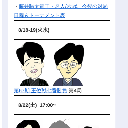
・
藤井聡太竜王・名人/六冠、今後の対局
日程＆トーナメント表
8/18-19(火水)
第67期 王位戦七番勝負
第4局
8/22(土) 17:00~