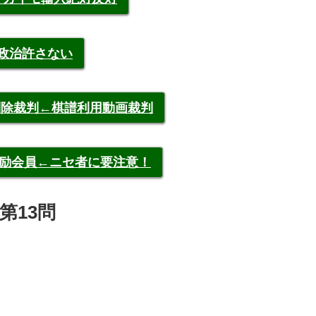
裁政治許さない
申告削除裁判←棋譜利用動画裁判
称元奨励会員←ニセ者に要注意！
第13問