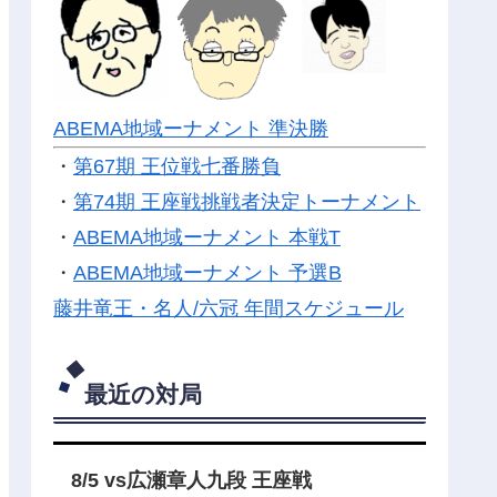
ABEMA地域ーナメント 準決勝
・
第67期 王位戦七番勝負
・
第74期 王座戦挑戦者決定トーナメント
・
ABEMA地域ーナメント 本戦T
・
ABEMA地域ーナメント 予選B
藤井竜王・名人/六冠 年間スケジュール
最近の対局
8/5 vs広瀬章人九段 王座戦