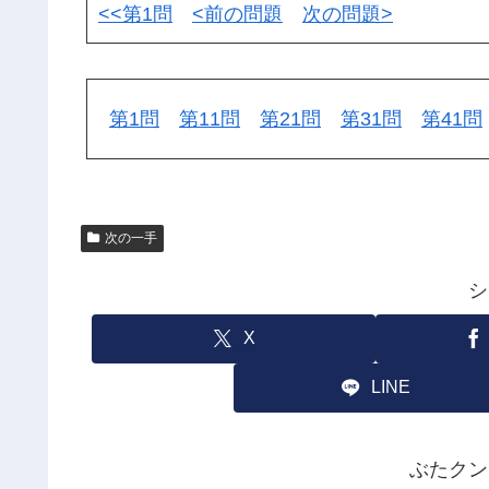
<<第1問
<前の問題
次の問題>
第1問
第11問
第21問
第31問
第41問
次の一手
シ
X
LINE
ぶたクン