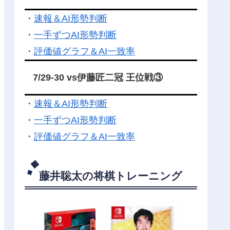
・
速報＆AI形勢判断
・
一手ずつAI形勢判断
・
評価値グラフ＆AI一致率
7/29-30 vs伊藤匠二冠 王位戦③
・
速報＆AI形勢判断
・
一手ずつAI形勢判断
・
評価値グラフ＆AI一致率
藤井聡太の将棋トレーニング