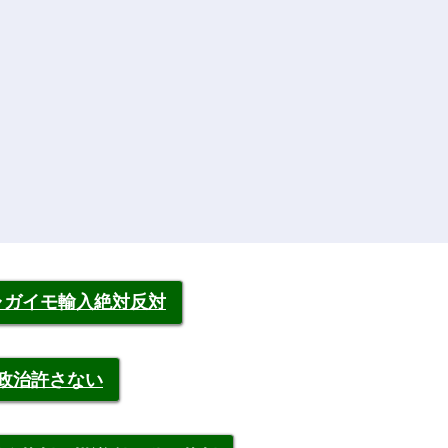
ャガイモ輸入絶対反対
裁政治許さない