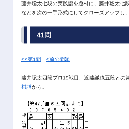
藤井聡太七段の実践譜を題材に、藤井聡太七
などを次の一手形式にしてクローズアップし
41問
<<第1問
<前の問題
藤井聡太四段プロ19戦目、近藤誠也五段との第3
棋譜
から。