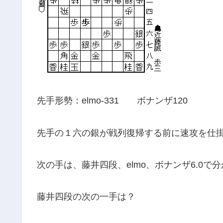
先手形勢：elmo-331 ボナンザ120
先手の１六の銀が戦列復帰する前に速攻を仕
次の手は、藤井四段、elmo、ボナンザ6.0で
藤井四段の次の一手は？