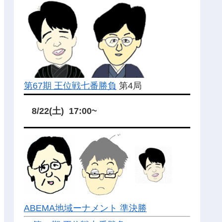
第67期 王位戦七番勝負
第4局
8/22(土) 17:00~
ABEMA地域ーナメント 準決勝