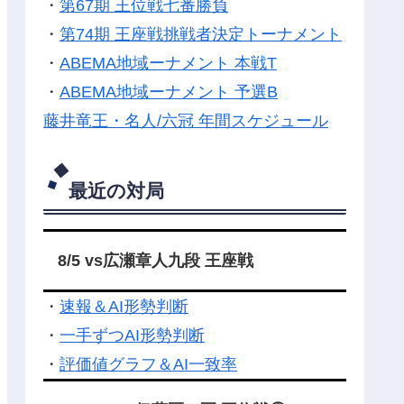
・
第67期 王位戦七番勝負
・
第74期 王座戦挑戦者決定トーナメント
・
ABEMA地域ーナメント 本戦T
・
ABEMA地域ーナメント 予選B
藤井竜王・名人/六冠 年間スケジュール
最近の対局
8/5 vs広瀬章人九段 王座戦
・
速報＆AI形勢判断
・
一手ずつAI形勢判断
・
評価値グラフ＆AI一致率