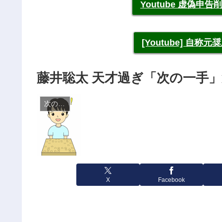
Youtube 虚偽
[Youtube] 自
藤井聡太 天才過ぎ「次の一手」
次の一手
X
Facebook