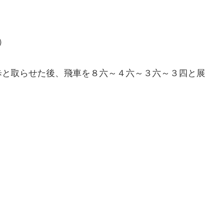
）
歩と取らせた後、飛車を８六～４六～３六～３四と展