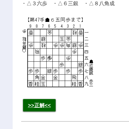
・△３六歩 ・△６三銀 ・△８八角成
>>正解<<