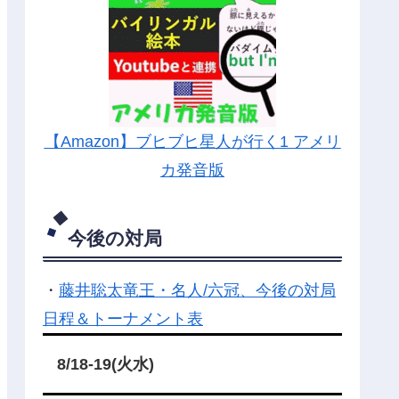
【Amazon】ブヒブヒ星人が行く1 アメリ
カ発音版
今後の対局
・
藤井聡太竜王・名人/六冠、今後の対局
日程＆トーナメント表
8/18-19(火水)