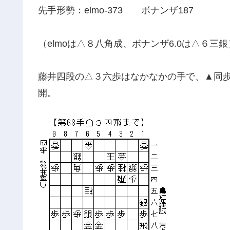
先手形勢：elmo-373 ボナンザ187
（elmoは△８八角成、ボナンザ6.0は△６三銀
藤井四段の△３六歩はなかなかの手で、▲同
開。