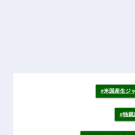
#米国産生ジ
#独