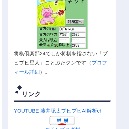
将棋倶楽部24でしか将棋を指さない「ブ
ヒブヒ星人」ことぶたクンです（
プロフ
ィール詳細
）。
リンク
YOUTUBE 藤井聡太ブヒブヒAI解析ch