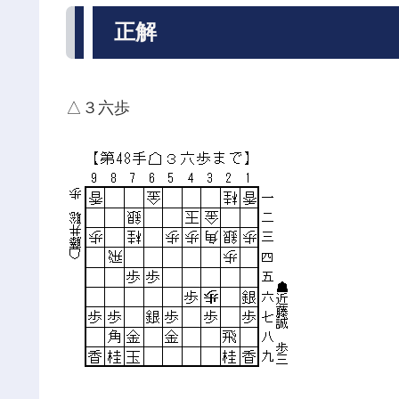
正解
△３六歩