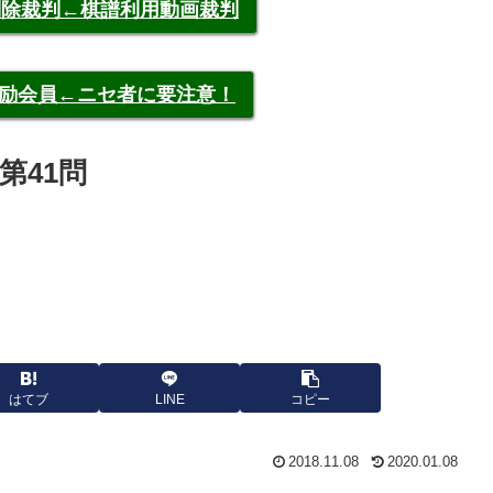
申告削除裁判←棋譜利用動画裁判
称元奨励会員←ニセ者に要注意！
第41問
はてブ
LINE
コピー
2018.11.08
2020.01.08