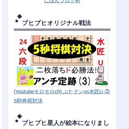
にほんブログ村
ブヒブヒオリジナル戦法
[Youtubeモロモロch] ぶたクンvs水匠U ③
5
秒将棋対決
ブヒブヒ星人が絵本になりまし