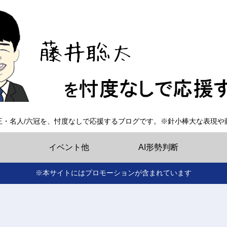
王・名人/六冠を、忖度なしで応援するブログです。※針小棒大な表現や
イベント他
AI形勢判断
※本サイトにはプロモーションが含まれています