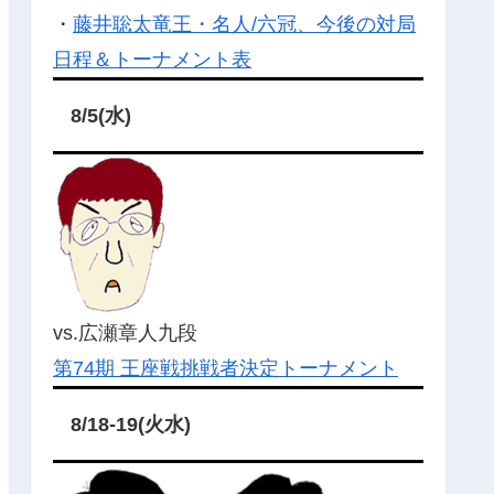
・
藤井聡太竜王・名人/六冠、今後の対局
日程＆トーナメント表
8/5(水)
vs.広瀬章人九段
第74期 王座戦挑戦者決定トーナメント
8/18-19(火水)