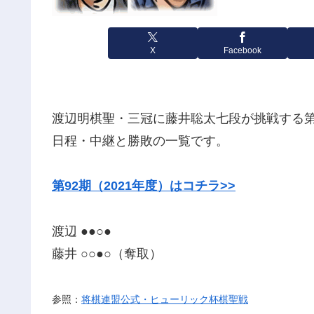
X
Facebook
渡辺明棋聖・三冠に藤井聡太七段が挑戦する第9
日程・中継と勝敗の一覧です。
第92期（2021年度）はコチラ>>
渡辺 ●●○●
藤井 ○○●○（奪取）
参照：
将棋連盟公式・ヒューリック杯棋聖戦