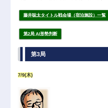
藤井聡太タイトル戦会場（宿泊施設）一覧
第2局 AI形勢判断
第3局
7/9(木)