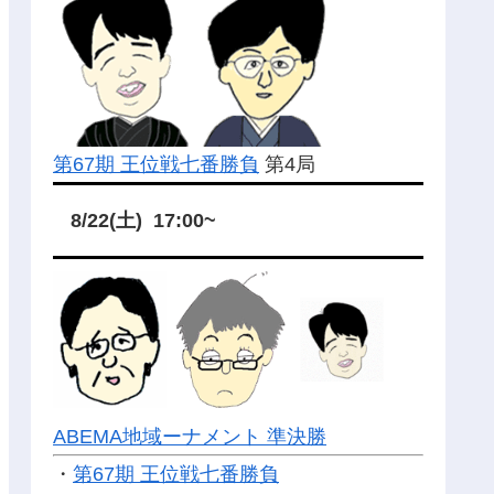
第67期 王位戦七番勝負
第4局
8/22(土) 17:00~
ABEMA地域ーナメント 準決勝
・
第67期 王位戦七番勝負