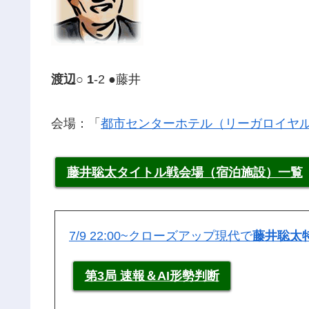
渡辺○ 1
-2 ●藤井
会場：「
都市センターホテル（リーガロイヤ
藤井聡太タイトル戦会場（宿泊施設）一覧
7/9 22:00~クローズアップ現代で
藤井聡太
第3局 速報＆AI形勢判断