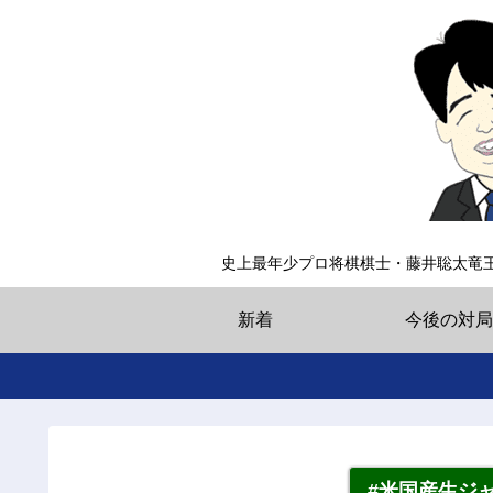
史上最年少プロ将棋棋士・藤井聡太竜
新着
今後の対局
#米国産生ジ