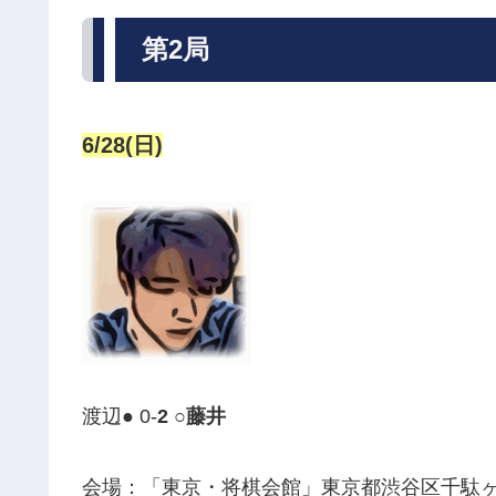
第2局
6/28(日)
渡辺● 0-
2 ○藤井
会場：「東京・将棋会館」
東京都渋谷区千駄