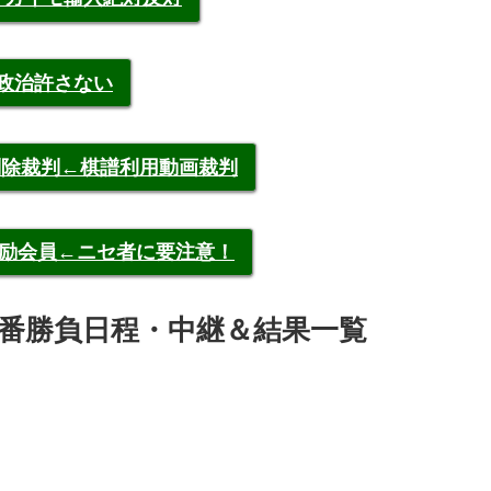
裁政治許さない
申告削除裁判←棋譜利用動画裁判
称元奨励会員←ニセ者に要注意！
五番勝負日程・中継＆結果一覧