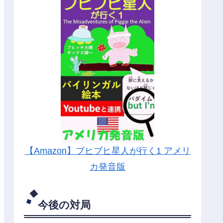
【Amazon】ブヒブヒ星人が行く1 アメリ
カ発音版
今後の対局