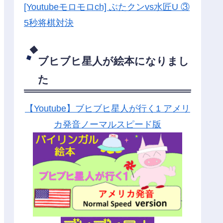
[Youtubeモロモロch] ぶたクンvs水匠U ③
5
秒将棋対決
ブヒブヒ星人が絵本になりまし
た
【Youtube】ブヒブヒ星人が行く1 アメリ
カ発音ノーマルスピード版