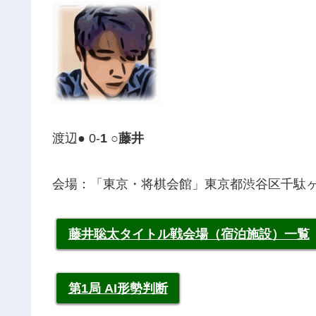
渡辺● 0-
1 ○藤井
会場：「東京・将棋会館」
東京都渋谷区千駄
藤井聡太タイトル戦会場（宿泊施設）一覧
第1局 AI形勢判断