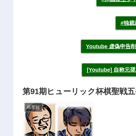
#独
Youtube 虚偽
[Youtube] 自
第91期ヒューリック杯棋聖戦
棋聖戦