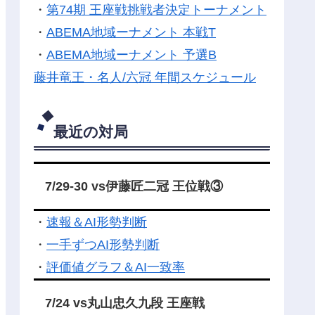
・
第74期 王座戦挑戦者決定トーナメント
・
ABEMA地域ーナメント 本戦T
・
ABEMA地域ーナメント 予選B
藤井竜王・名人/六冠 年間スケジュール
最近の対局
7/29-30 vs伊藤匠二冠 王位戦③
・
速報＆AI形勢判断
・
一手ずつAI形勢判断
・
評価値グラフ＆AI一致率
7/24 vs丸山忠久九段 王座戦