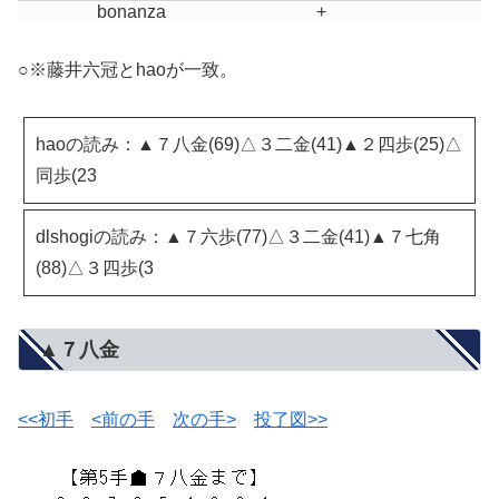
bonanza
+
○※藤井六冠とhaoが一致。
haoの読み：▲７八金(69)△３二金(41)▲２四歩(25)△
同歩(23
dlshogiの読み：▲７六歩(77)△３二金(41)▲７七角
(88)△３四歩(3
▲７八金
<<初手
<前の手
次の手>
投了図>>