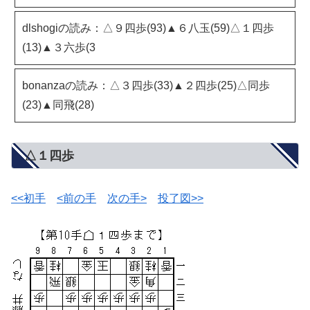
dlshogiの読み：△９四歩(93)▲６八玉(59)△１四歩
(13)▲３六歩(3
bonanzaの読み：△３四歩(33)▲２四歩(25)△同歩
(23)▲同飛(28)
△１四歩
<<初手
<前の手
次の手>
投了図>>