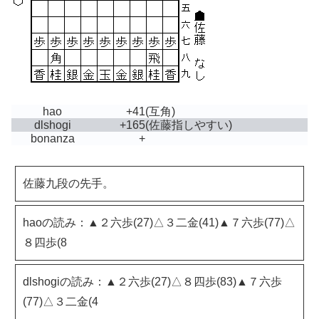
hao
+41
(互角)
dlshogi
+165
(佐藤指しやすい)
bonanza
+
佐藤九段の先手。
haoの読み：▲２六歩(27)△３二金(41)▲７六歩(77)△
８四歩(8
dlshogiの読み：▲２六歩(27)△８四歩(83)▲７六歩
(77)△３二金(4