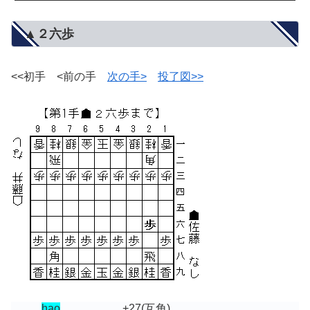
▲２六歩
<<初手 <前の手
次の手>
投了図>>
hao
+27
(互角)