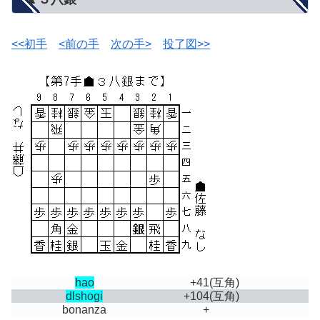
<<初手
<前の手
次の手>
投了図>>
hao
+41
(互角)
dlshogi
+104
(互角)
bonanza
+