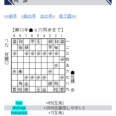
▲同 歩
<<初手
<前の手
次の手>
投了図>>
hao
+65
(互角)
dlshogi
+164
(佐藤指しやすい)
bonanza
+7
(互角)