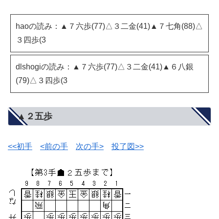
haoの読み：▲７六歩(77)△３二金(41)▲７七角(88)△
３四歩(3
dlshogiの読み：▲７六歩(77)△３二金(41)▲６八銀
(79)△３四歩(3
▲２五歩
<<初手
<前の手
次の手>
投了図>>