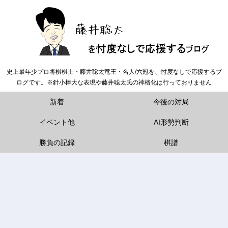
史上最年少プロ将棋棋士・藤井聡太竜王・名人/六冠を、忖度なしで応援するブ
ログです。※針小棒大な表現や藤井聡太氏の神格化は行っておりません
新着
今後の対局
イベント他
AI形勢判断
勝負の記録
棋譜