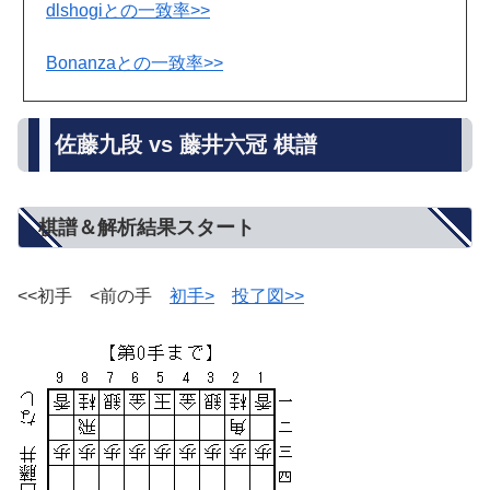
dlshogiとの一致率>>
Bonanzaとの一致率>>
佐藤九段 vs 藤井六冠 棋譜
棋譜＆解析結果スタート
<<初手 <前の手
初手>
投了図>>