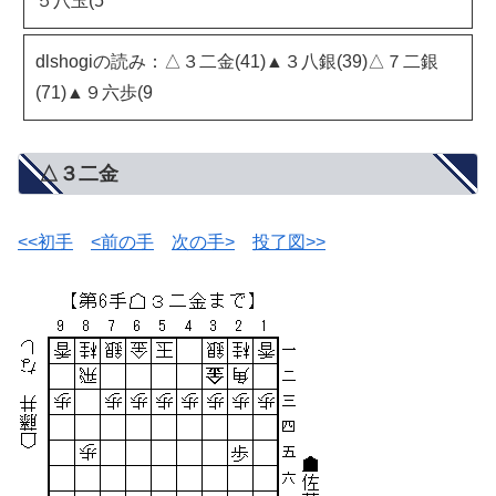
５八玉(5
dlshogiの読み：△３二金(41)▲３八銀(39)△７二銀
(71)▲９六歩(9
△３二金
<<初手
<前の手
次の手>
投了図>>