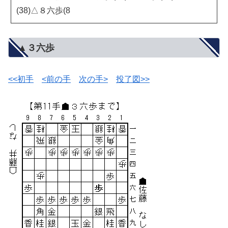
(38)△８六歩(8
▲３六歩
<<初手
<前の手
次の手>
投了図>>