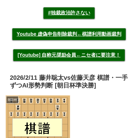
#独裁政治許さない
Youtube 虚偽申告削除裁判←棋譜利用動画裁判
[Youtube] 自称元奨励会員←ニセ者に要注意！
2026/2/11 藤井聡太vs佐藤天彦 棋譜・一手
ずつAI形勢判断 [朝日杯準決勝]
朝日杯