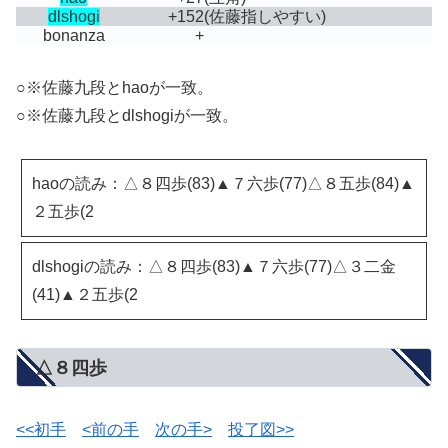
dlshogi
+152
(佐藤指しやすい)
bonanza
+
○※佐藤九段とhaoが一致。
○※佐藤九段とdlshogiが一致。
haoの読み：△８四歩(83)▲７六歩(77)△８五歩(84)▲
２五歩(2
dlshogiの読み：△８四歩(83)▲７六歩(77)△３二金
(41)▲２五歩(2
△８四歩
<<初手
<前の手
次の手>
投了図>>