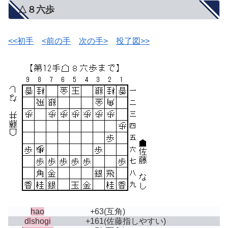
△８六歩
<<初手
<前の手
次の手>
投了図>>
hao
+63
(互角)
dlshogi
+161
(佐藤指しやすい)