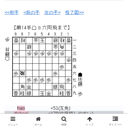
<<初手
<前の手
次の手>
投了図>>
hao
+51
(互角)
dlshogi
+179
(佐藤指しやすい)
bonanza
+35
(互角)
メニュー
ホーム
検索
トップ
サイドバー