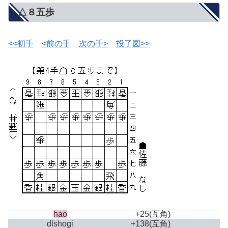
△８五歩
<<初手
<前の手
次の手>
投了図>>
hao
+25
(互角)
dlshogi
+138
(互角)