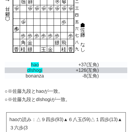
hao
+37
(互角)
dlshogi
+126
(互角)
bonanza
-8
(互角)
○※佐藤九段とhaoが一致。
○※佐藤九段とdlshogiが一致。
haoの読み：△９四歩(93)▲６八玉(59)△１四歩(13)▲
３六歩(3