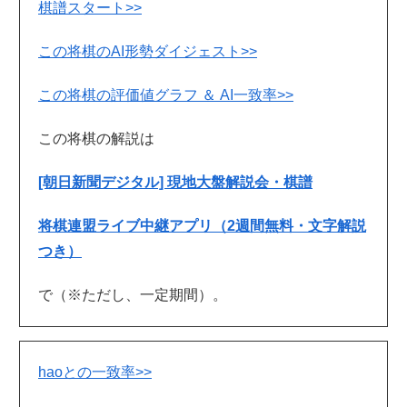
棋譜スタート>>
この将棋のAI形勢ダイジェスト>>
この将棋の評価値グラフ ＆ AI一致率>>
この将棋の解説は
[朝日新聞デジタル] 現地大盤解説会・棋譜
将棋連盟ライブ中継アプリ（2週間無料・文字解説
つき）
で（※ただし、一定期間）。
haoとの一致率>>