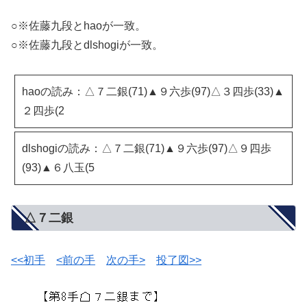
○※佐藤九段とhaoが一致。
○※佐藤九段とdlshogiが一致。
haoの読み：△７二銀(71)▲９六歩(97)△３四歩(33)▲
２四歩(2
dlshogiの読み：△７二銀(71)▲９六歩(97)△９四歩
(93)▲６八玉(5
△７二銀
<<初手
<前の手
次の手>
投了図>>