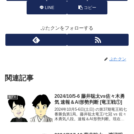
LINE
コピー
ぶたクンをフォローする
ぶたクン
関連記事
2024/10/5-6 藤井聡太vs佐々木勇
竜王戦
気 速報＆AI形勢判断 [竜王戦①]
2024年10月5-6日(土日) の第37期竜王戦七
番勝負第1局。藤井聡太竜王/七冠 vs 佐々
木勇気八段。速報＆AI形勢判断。現在の
形勢（終局）中継・解説・消費時間ほか
情報18:35頃確認まで藤井竜王の勝ち（藤
井1-0佐々木勇）。第2局は...