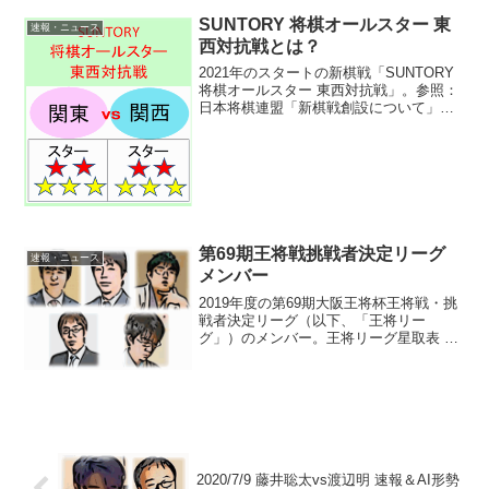
月対局予定・竜王戦イベント情報ほか...
SUNTORY 将棋オールスター 東
速報・ニュース
西対抗戦とは？
2021年のスタートの新棋戦「SUNTORY
将棋オールスター 東西対抗戦」。参照：
日本将棋連盟「新棋戦創設について」何
それ？東と西のスター棋士による団体戦
SUNTORY 将棋オールスター 東西対抗戦
とは、関東所属のスター棋士5名 vs 関...
第69期王将戦挑戦者決定リーグ
速報・ニュース
メンバー
2019年度の第69期大阪王将杯王将戦・挑
戦者決定リーグ（以下、「王将リー
グ」）のメンバー。王将リーグ星取表 日
程・挑決 残留ルール王将リーグメンバー
前期からの残留（前期王将含む）4名＋予
選勝ち上がり3名。1.久保利明九段（残留
組）2.糸谷...
2020/7/9 藤井聡太vs渡辺明 速報＆AI形勢