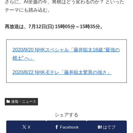
さらに、AI全盛の今、将棋はどう変わるのか？ といった
テーマにも踏み込む。
再放送は、7月12日(日) 15時05分～15時35分。
2020/9/20 NHKスペシャル「藤井聡太18歳 “最強の
棋士” へ」
2020/8/22 NHK-Eテレ「藤井聡太驚異の強さ」
速報・ニュース
シェアする
X
Facebook
はてブ