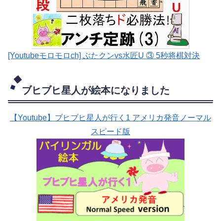
[Youtubeモロモロch] ぶたクンvs水匠U ③ 5
秒将棋対決
ブヒブヒ星人が絵本になりました
【Youtube】ブヒブヒ星人が行く1 アメリカ発音ノーマル
スピード版