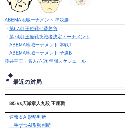
ABEMA地域ーナメント 準決勝
・
第67期 王位戦七番勝負
・
第74期 王座戦挑戦者決定トーナメント
・
ABEMA地域ーナメント 本戦T
・
ABEMA地域ーナメント 予選B
藤井竜王・名人/六冠 年間スケジュール
最近の対局
8/5 vs広瀬章人九段 王座戦
・
速報＆AI形勢判断
・
一手ずつAI形勢判断