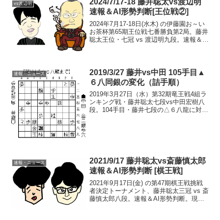
2024/7/17-18 藤井聡太vs渡辺明
vs渡辺明
速報＆AI形勢判断[王位戦②]
2024年7月17-18日(水木) の伊藤園お～い
お茶杯第65期王位戦七番勝負第2局。藤井
聡太王位・七冠 vs 渡辺明九段。速報＆AI
形勢判断。現在の形勢（終局）中継・解
説・消費時間ほか情報17:45頃確認まで、
渡辺九段の勝ち（藤井 1-1...
2019/3/27 藤井vs中田 105手目▲
速報・ニュース
６八同銀の変化（詰手順）
2019年3月27日（水）第32期竜王戦4組ラ
ンキング戦・藤井聡太七段vs中田宏樹八
段。104手目・藤井七段の△６八龍に対
し、▲同銀だった場合の詰手順。▲同銀
の場合の詰手順スタート▲６八同銀以下
の詰手順投了図<<104手目 <前の手 次
の手...
2021/9/17 藤井聡太vs斎藤慎太郎
速報・ニュース
速報＆AI形勢判断 [棋王戦]
2021年9月17日(金) の第47期棋王戦挑戦
者決定トーナメント、藤井聡太三冠 vs 斎
藤慎太郎八段。速報＆AI形勢判断。現在
の形勢（対局終了）中継・解説・消費時
間ほか情報 藤井vs斎藤 棋王戦直前～10