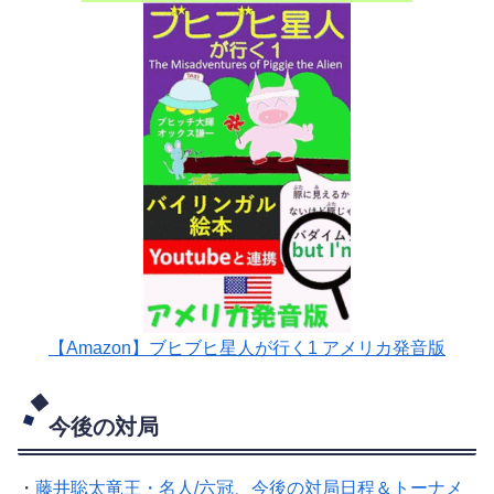
【Amazon】ブヒブヒ星人が行く1 アメリカ発音版
今後の対局
・
藤井聡太竜王・名人/六冠、今後の対局日程＆トーナメ