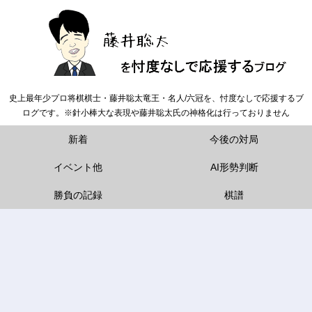
史上最年少プロ将棋棋士・藤井聡太竜王・名人/六冠を、忖度なしで応援するブ
ログです。※針小棒大な表現や藤井聡太氏の神格化は行っておりません
新着
今後の対局
イベント他
AI形勢判断
勝負の記録
棋譜