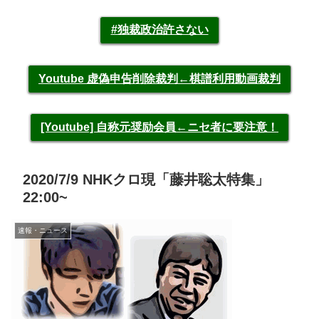
#独裁政治許さない
Youtube 虚偽申告削除裁判←棋譜利用動画裁判
[Youtube] 自称元奨励会員←ニセ者に要注意！
2020/7/9 NHKクロ現「藤井聡太特集」
22:00~
速報・ニュース