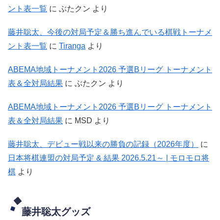
ント表一覧
に
ぶたクン
より
藤井聡太、今後の対局予定＆勝ち進んでいる棋戦トーナメ
ント表一覧
に
Tiranga
より
ABEMA地域トーナメント2026 予選Bリーグ トーナメント
表＆全対局結果
に
ぶたクン
より
ABEMA地域トーナメント2026 予選Bリーグ トーナメント
表＆全対局結果
に
MSD
より
藤井聡太、デビュー戦以来の勝負の記録（2026年度）
に
日本将棋連盟の対局予定 & 結果 2026.5.21～ | モロモロ将
棋
より
藤井聡太グッズ