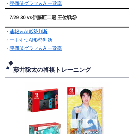
・
評価値グラフ＆AI一致率
7/29-30 vs伊藤匠二冠 王位戦③
・
速報＆AI形勢判断
・
一手ずつAI形勢判断
・
評価値グラフ＆AI一致率
藤井聡太の将棋トレーニング