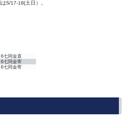
/17-18(土日）。
▲6七同金直
▲6七同金寄
▲6七同金寄