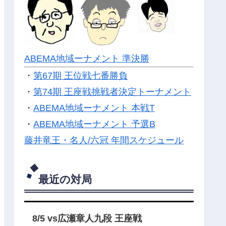
ABEMA地域ーナメント 準決勝
・
第67期 王位戦七番勝負
・
第74期 王座戦挑戦者決定トーナメント
・
ABEMA地域ーナメント 本戦T
・
ABEMA地域ーナメント 予選B
藤井竜王・名人/六冠 年間スケジュール
最近の対局
8/5 vs広瀬章人九段 王座戦