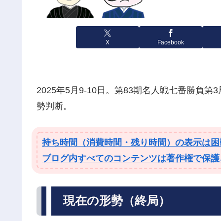
X
Facebook
2025年5月9-10日。第83期名人戦七番勝負第
勢判断。
持ち時間（消費時間・残り時間）の表示は困
ブログ内すべてのコンテンツは著作権で保護
現在の形勢（終局）