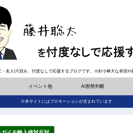
王・名人/六冠を、忖度なしで応援するブログです。※針小棒大な表現や
イベント他
AI形勢判断
※本サイトにはプロモーションが含まれています
ャガイモ輸入絶対反対