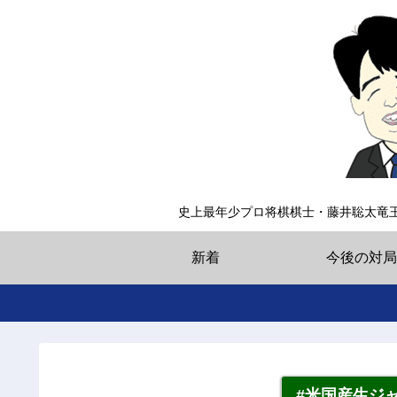
史上最年少プロ将棋棋士・藤井聡太竜
新着
今後の対局
#米国産生ジ