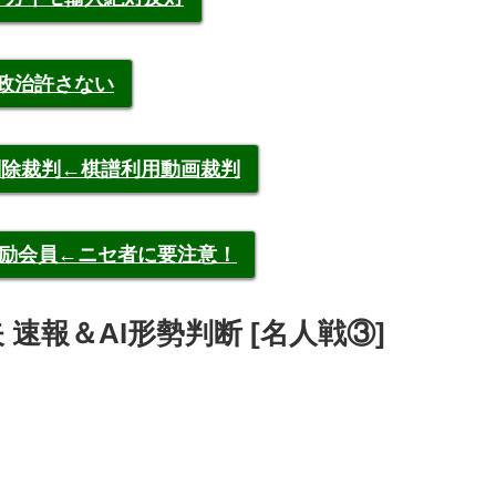
裁政治許さない
申告削除裁判←棋譜利用動画裁判
称元奨励会員←ニセ者に要注意！
拓矢 速報＆AI形勢判断 [名人戦③]