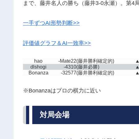
まで、藤井名人の勝ち（藤井3-0永瀬）。第4局は5
一手ずつAI形勢判断>>
評価値グラフ＆AI一致率>>
hao
-Mate22
(藤井勝利確定的)
dlshogi
-4310
(藤井必勝)
Bonanza
-32577
(藤井勝利確定的)
※Bonanzaはプロの棋力に近い
対局会場