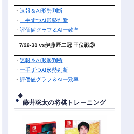
・
速報＆AI形勢判断
・
一手ずつAI形勢判断
・
評価値グラフ＆AI一致率
7/29-30 vs伊藤匠二冠 王位戦③
・
速報＆AI形勢判断
・
一手ずつAI形勢判断
・
評価値グラフ＆AI一致率
藤井聡太の将棋トレーニング