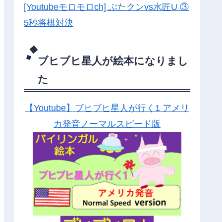
[Youtubeモロモロch] ぶたクンvs水匠U ③
5
秒将棋対決
ブヒブヒ星人が絵本になりまし
た
【Youtube】ブヒブヒ星人が行く1 アメリ
カ発音ノーマルスピード版