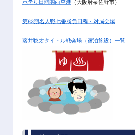
ホテル日航関西空港
（大阪府泉佐野市）
第83期名人戦七番勝負日程・対局会場
藤井聡太タイトル戦会場（宿泊施設）一覧