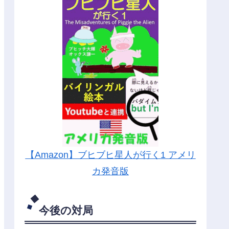
【Amazon】ブヒブヒ星人が行く1 アメリ
カ発音版
今後の対局