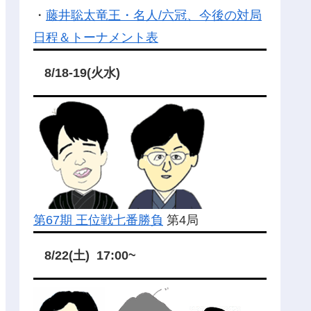
・
藤井聡太竜王・名人/六冠、今後の対局
日程＆トーナメント表
8/18-19(火水)
第67期 王位戦七番勝負
第4局
8/22(土) 17:00~