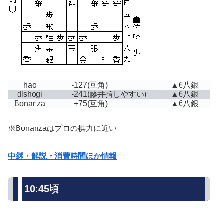
hao
-127
(互角)
▲6八銀
dlshogi
-241
(藤井指しやすい)
▲6八銀
Bonanza
+75
(互角)
▲6八銀
※Bonanzaはプロの棋力に近い
中継・解説・消費時間ほか情報
10:45頃