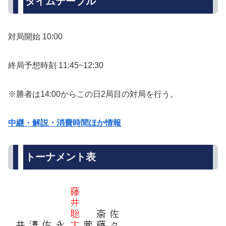
タイムテーブル
対局開始 10:00
終局予想時刻 11:45~12:30
※勝者は14:00からこの日2局目の対局を行う。
中継・解説・消費時間ほか情報
トーナメント表