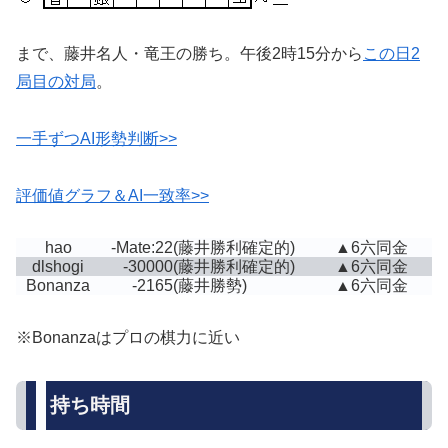
まで、藤井名人・竜王の勝ち。午後2時15分から
この日2
局目の対局
。
一手ずつAI形勢判断>>
評価値グラフ＆AI一致率>>
hao
-Mate:22
(藤井勝利確定的)
▲6六同金
dlshogi
-30000
(藤井勝利確定的)
▲6六同金
Bonanza
-2165
(藤井勝勢)
▲6六同金
※Bonanzaはプロの棋力に近い
持ち時間