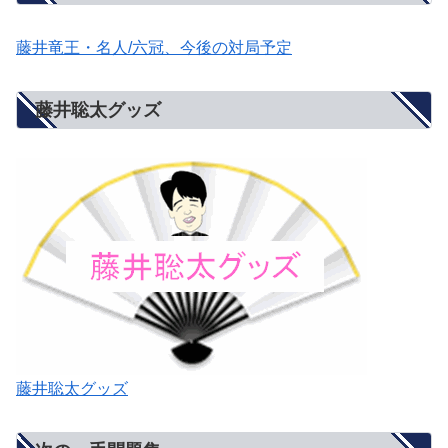
藤井竜王・名人/六冠、今後の対局予定
藤井聡太グッズ
藤井聡太グッズ