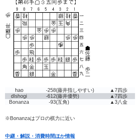
hao
-258
(藤井指しやすい)
▲7四歩
dlshogi
-612
(藤井優勢)
▲7四歩
Bonanza
-93
(互角)
▲3八金
※Bonanzaはプロの棋力に近い
中継・解説・消費時間ほか情報