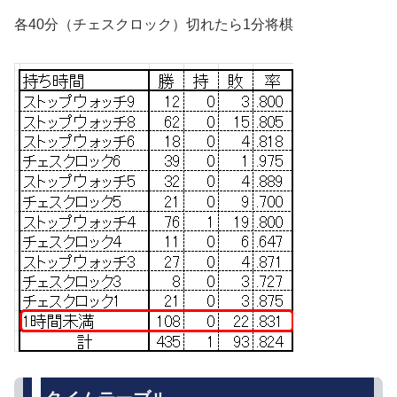
各40分（チェスクロック）切れたら1分将棋