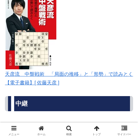
天彦流 中盤戦術 「局面の推移」と「形勢」で読みとく
【電子書籍】[ 佐藤天彦 ]
中継
▼この対局の中継映像＆解説▼
メニュー
ホーム
検索
トップ
サイドバー