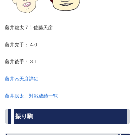
藤井聡太 7-1 佐藤天彦
藤井先手： 4-0
藤井後手： 3-1
藤井vs天彦詳細
藤井聡太、対戦成績一覧
振り駒