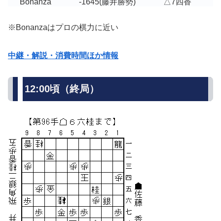
Bonanza
-1645
(藤井勝勢)
△7四香
※Bonanzaはプロの棋力に近い
中継・解説・消費時間ほか情報
12:00頃（終局）