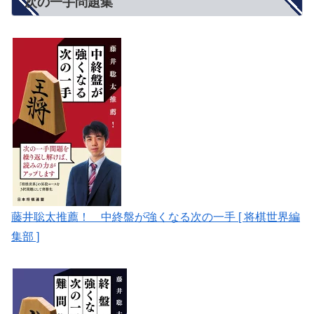
次の一手問題集
藤井聡太推薦！ 中終盤が強くなる次の一手 [ 将棋世界編
集部 ]