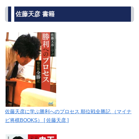
佐藤天彦 書籍
佐藤天彦に学ぶ勝利へのプロセス 順位戦全勝記 （マイナ
ビ将棋BOOKS） [ 佐藤天彦 ]