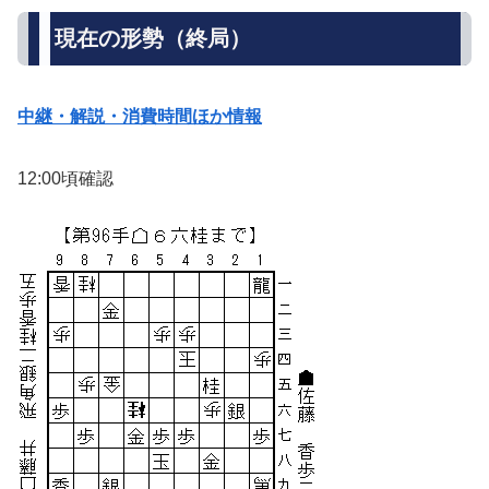
現在の形勢（終局）
中継・解説・消費時間ほか情報
12:00頃確認