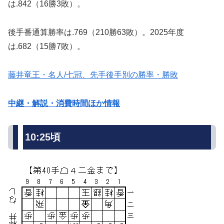
は.842（16勝3敗）。
後手番通算勝率は.769（210勝63敗）。2025年度
は.682（15勝7敗）。
藤井竜王・名人/七冠、先手後手別の勝率・勝敗
中継・解説・消費時間ほか情報
10:25頃