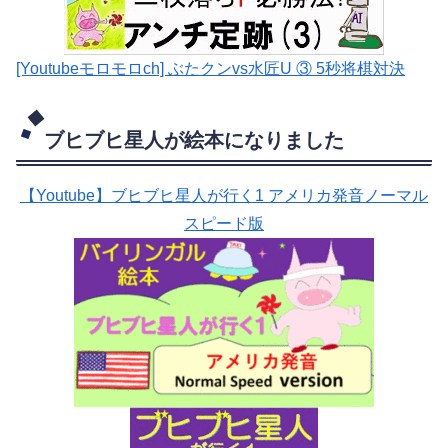
[Youtubeモロモロch] ぶたクンvs水匠U ③ 5
秒将棋対決
ブヒブヒ星人が絵本になりました
【Youtube】ブヒブヒ星人が行く1 アメリカ発音ノーマル
スピード版