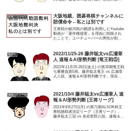
（終局）中継・解説・消費時間ほか情報
20:55頃確認まで、広瀬九段の勝ち。一手
ずつAI形勢判断>>評価値グラフ＆AI...
大阪地裁、囲碁将棋チャンネルに
速報・ニュース
賠償命令←私とは別です
王将戦や銀河戦の棋譜を利用したYoutube
動画が「著作権侵害」を理由に削除され
たことで、ユーチューバーの男性が削除
申請をした㈱囲碁将棋チャンネルを相手
に提訴（参照：Youtubeたややん
Ch「【棋譜の権利裁判】大阪地裁の判決
2022/11/25-26 藤井聡太vs広瀬章
竜王戦
を弁護士が基礎...
人 速報＆AI形勢判断 [竜王戦⑤]
2022年11月25-26日(金土) の第35期竜王戦
七番勝負第5局。藤井聡太竜王 vs 広瀬章
人八段。速報＆AI形勢判断です。現在の
形勢（終局）中継・解説・消費時間ほか
情報 竜王戦第5局 △３五角はやむなし…
2日目展開予想～棋戦情報（王...
2021/10/4 藤井聡太vs広瀬章人 速
速報・ニュース
報＆AI形勢判断 [王将リーグ]
2021年9月27日(月) の第71期ALSOK杯王
将戦挑戦者決定リーグ（王将リーグ）。
藤井聡太三冠 vs 糸谷哲郎八段。速報＆AI
形勢判断です。現在の形勢（対局終了）
※本局は、毎日新聞公式サイト、スポニ
チアネックスサイトで棋譜無料公開さ