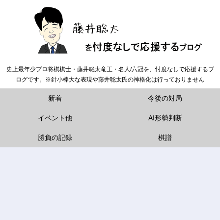
史上最年少プロ将棋棋士・藤井聡太竜王・名人/六冠を、忖度なしで応援するブ
ログです。※針小棒大な表現や藤井聡太氏の神格化は行っておりません
新着
今後の対局
イベント他
AI形勢判断
勝負の記録
棋譜