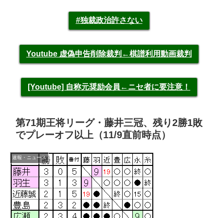
#独裁政治許さない
Youtube 虚偽申告削除裁判←棋譜利用動画裁判
[Youtube] 自称元奨励会員←ニセ者に要注意！
第71期王将リーグ・藤井三冠、残り2勝1敗
でプレーオフ以上（11/9直前時点）
速報・ニュース