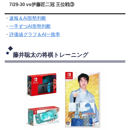
7/29-30 vs伊藤匠二冠 王位戦③
・
速報＆AI形勢判断
・
一手ずつAI形勢判断
・
評価値グラフ＆AI一致率
藤井聡太の将棋トレーニング