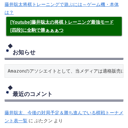
藤井聡太将棋トレーニングで遊ぶには～ゲーム機・本体
は？
[Youtube]藤井聡太の将棋トレーニング最強モード
[四段]に全駒で勝ぁぁぁつ
お知らせ
Amazonのアソシエイトとして、当メディアは適格販売
最近のコメント
藤井聡太、今後の対局予定＆勝ち進んでいる棋戦トーナメ
ント表一覧
に
ぶたクン
より