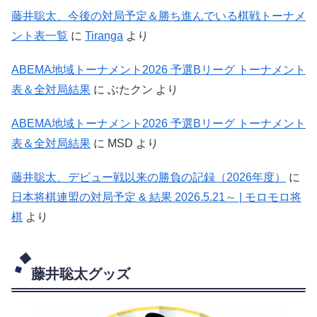
藤井聡太、今後の対局予定＆勝ち進んでいる棋戦トーナメ
ント表一覧
に
Tiranga
より
ABEMA地域トーナメント2026 予選Bリーグ トーナメント
表＆全対局結果
に
ぶたクン
より
ABEMA地域トーナメント2026 予選Bリーグ トーナメント
表＆全対局結果
に
MSD
より
藤井聡太、デビュー戦以来の勝負の記録（2026年度）
に
日本将棋連盟の対局予定 & 結果 2026.5.21～ | モロモロ将
棋
より
藤井聡太グッズ