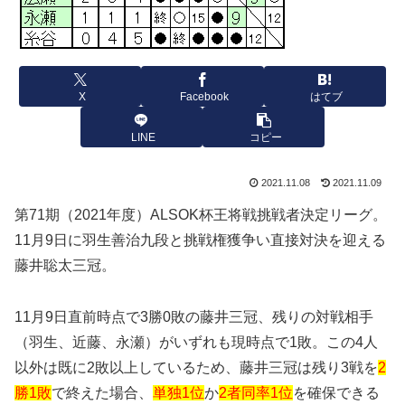
X
Facebook
はてブ
LINE
コピー
2021.11.08
2021.11.09
第71期（2021年度）ALSOK杯王将戦挑戦者決定リーグ。
11月9日に羽生善治九段と挑戦権獲争い直接対決を迎える
藤井聡太三冠。
11月9日直前時点で3勝0敗の藤井三冠、残りの対戦相手
（羽生、近藤、永瀬）がいずれも現時点で1敗。この4人
以外は既に2敗以上しているため、藤井三冠は残り3戦を
2
勝1敗
で終えた場合、
単独1位
か
2者同率1位
を確保できる