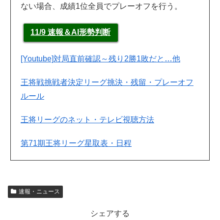
ない場合、成績1位全員でプレーオフを行う。
11/9 速報＆AI形勢判断
[Youtube]対局直前確認～残り2勝1敗だと…他
王将戦挑戦者決定リーグ挑決・残留・プレーオフ
ルール
王将リーグのネット・テレビ視聴方法
第71期王将リーグ星取表・日程
速報・ニュース
シェアする