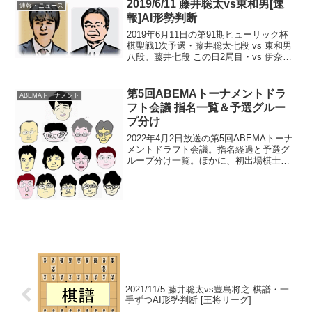
2019/6/11 藤井聡太vs東和男[速
速報・ニュース
れ...
報]AI形勢判断
2019年6月11日の第91期ヒューリック杯
棋聖戦1次予選・藤井聡太七段 vs 東和男
八段。藤井七段 この日2局目・vs 伊奈祐
介六段はコチラ速報とAI形勢判断ダイジ
ェストです。※形勢判断に用いる評価値
には、将棋ソフト「dolphin」と「...
第5回ABEMAトーナメントドラ
ABEMAトーナメント
フト会議 指名一覧＆予選グルー
プ分け
2022年4月2日放送の第5回ABEMAトーナ
メントドラフト会議。指名経過と予選グ
ループ分け一覧。ほかに、初出場棋士、
抽選で強かった・弱かった、前回と同じ
メンバーのチーム。※段位は放送時点の
ものドラフト指名・経過1巡目藤井森内俊
之九段（豊島...
2021/11/5 藤井聡太vs豊島将之 棋譜・一
手ずつAI形勢判断 [王将リーグ]