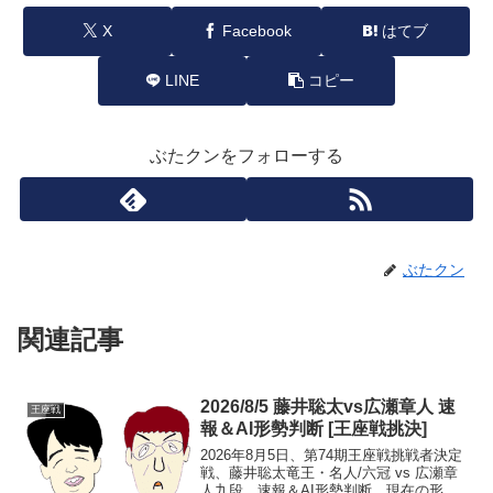
X
Facebook
はてブ
LINE
コピー
ぶたクンをフォローする
ぶたクン
関連記事
2026/8/5 藤井聡太vs広瀬章人 速
王座戦
報＆AI形勢判断 [王座戦挑決]
2026年8月5日、第74期王座戦挑戦者決定
戦、藤井聡太竜王・名人/六冠 vs 広瀬章
人九段。速報＆AI形勢判断。現在の形勢