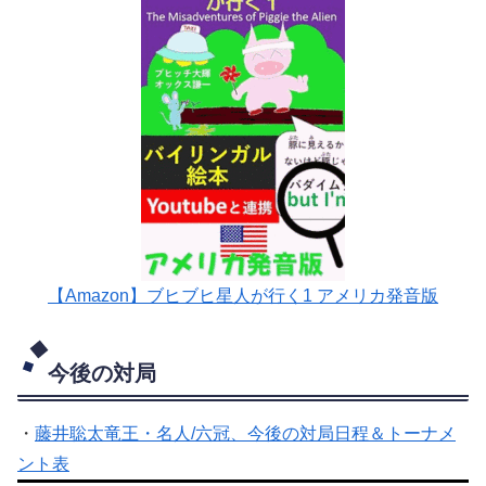
【Amazon】ブヒブヒ星人が行く1 アメリカ発音版
今後の対局
・
藤井聡太竜王・名人/六冠、今後の対局日程＆トーナメ
ント表