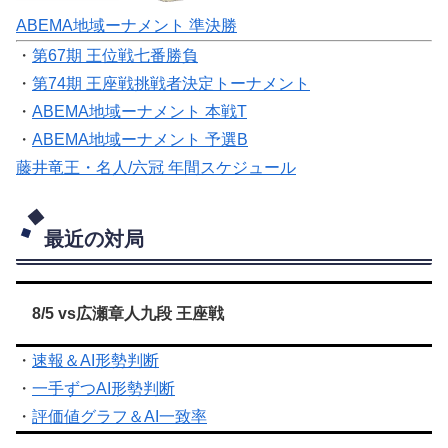
ABEMA地域ーナメント 準決勝
・
第67期 王位戦七番勝負
・
第74期 王座戦挑戦者決定トーナメント
・
ABEMA地域ーナメント 本戦T
・
ABEMA地域ーナメント 予選B
藤井竜王・名人/六冠 年間スケジュール
最近の対局
8/5 vs広瀬章人九段 王座戦
・
速報＆AI形勢判断
・
一手ずつAI形勢判断
・
評価値グラフ＆AI一致率