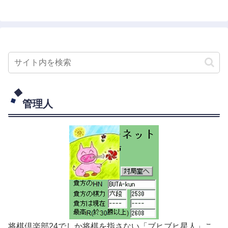
管理人
将棋倶楽部24でしか将棋を指さない「ブヒブヒ星人」こ