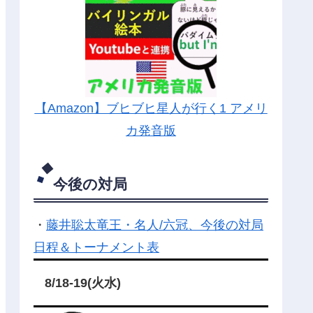
【Amazon】ブヒブヒ星人が行く1 アメリ
カ発音版
今後の対局
・
藤井聡太竜王・名人/六冠、今後の対局
日程＆トーナメント表
8/18-19(火水)