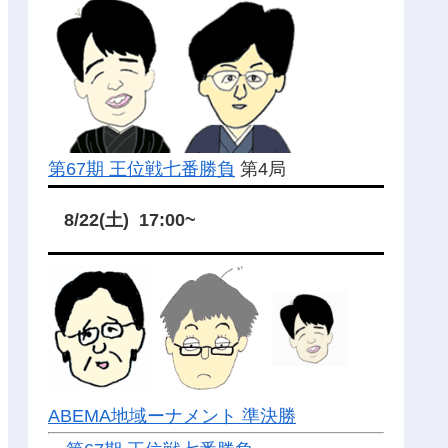
第67期 王位戦七番勝負
第4局
8/22(土) 17:00~
ABEMA地域ーナメント 準決勝