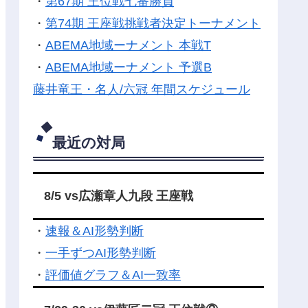
・
第67期 王位戦七番勝負
・
第74期 王座戦挑戦者決定トーナメント
・
ABEMA地域ーナメント 本戦T
・
ABEMA地域ーナメント 予選B
藤井竜王・名人/六冠 年間スケジュール
最近の対局
8/5 vs広瀬章人九段 王座戦
・
速報＆AI形勢判断
・
一手ずつAI形勢判断
・
評価値グラフ＆AI一致率