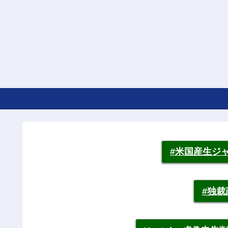
#米国産生ジ
#独