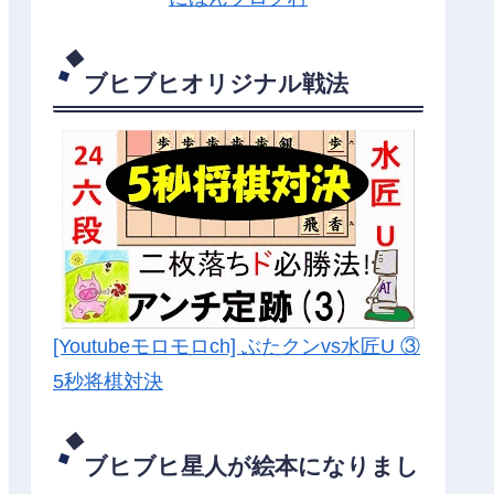
ブヒブヒオリジナル戦法
[Youtubeモロモロch] ぶたクンvs水匠U ③
5
秒将棋対決
ブヒブヒ星人が絵本になりまし