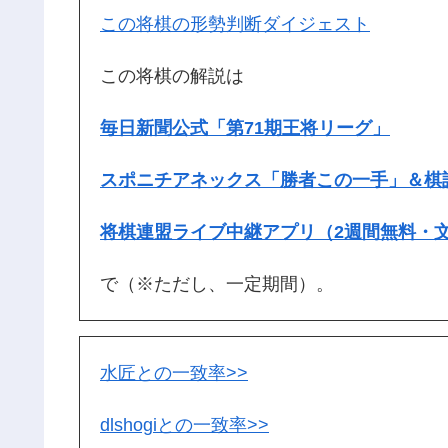
この将棋の形勢判断ダイジェスト
この将棋の解説は
毎日新聞公式「第71期王将リーグ」
スポニチアネックス「勝者この一手」＆棋
将棋連盟ライブ中継アプリ（2週間無料・
で（※ただし、一定期間）。
水匠との一致率>>
dlshogiとの一致率>>