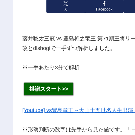
X
Facebook
藤井聡太三冠 vs 豊島将之竜王 第71期王将リ
改とdlshogiで一手ずつ解析しました。
※一手あたり3分で解析
棋譜スタート>>
[Youtube] vs豊島竜王～大山十五世名人生出
※形勢判断の数字は先手から見た値です。「