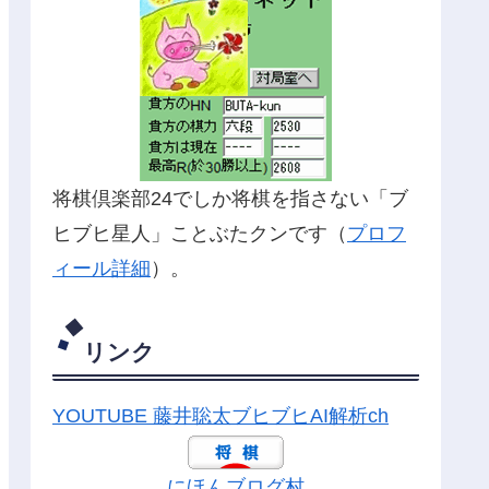
将棋倶楽部24でしか将棋を指さない「ブ
ヒブヒ星人」ことぶたクンです（
プロフ
ィール詳細
）。
リンク
YOUTUBE 藤井聡太ブヒブヒAI解析ch
にほんブログ村