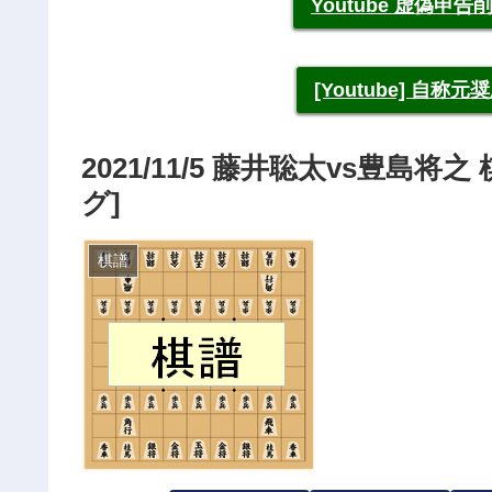
Youtube 虚偽
[Youtube] 自
2021/11/5 藤井聡太vs豊島
グ]
棋譜