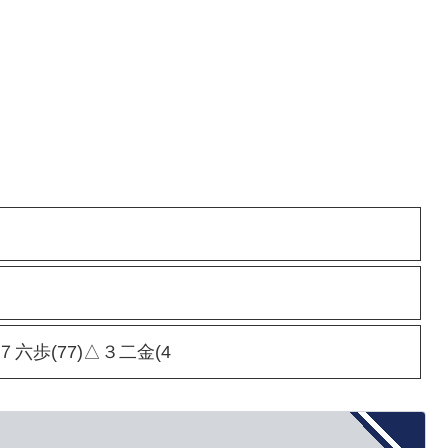
▲７六歩(77)△３二金(4