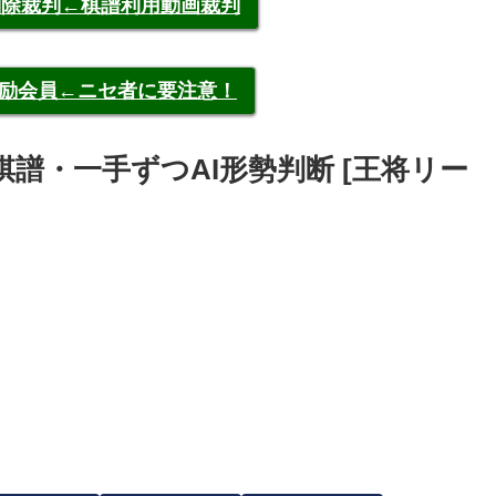
申告削除裁判←棋譜利用動画裁判
称元奨励会員←ニセ者に要注意！
将之 棋譜・一手ずつAI形勢判断 [王将リー