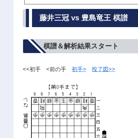
藤井三冠 vs 豊島竜王 棋譜
棋譜＆解析結果スタート
<<初手 <前の手
初手>
投了図>>