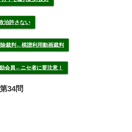
裁政治許さない
申告削除裁判←棋譜利用動画裁判
称元奨励会員←ニセ者に要注意！
第34問