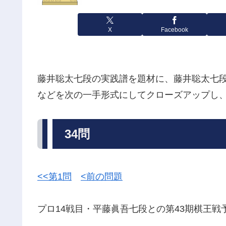
X
Facebook
藤井聡太七段の実践譜を題材に、藤井聡太七
などを次の一手形式にしてクローズアップし
34問
<<第1問
<前の問題
プロ14戦目・平藤眞吾七段との第43期棋王戦予