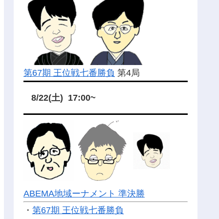
第67期 王位戦七番勝負
第4局
8/22(土) 17:00~
ABEMA地域ーナメント 準決勝
・
第67期 王位戦七番勝負