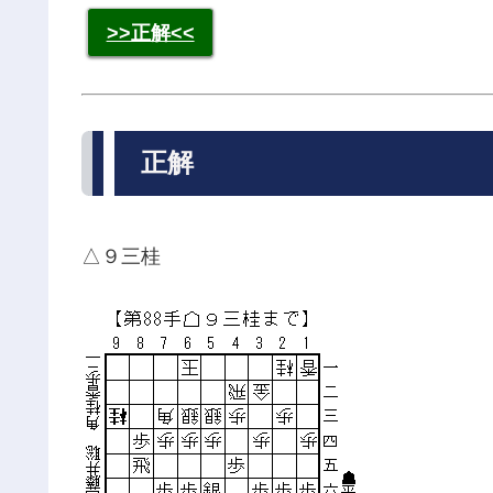
>>正解<<
正解
△９三桂