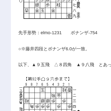
先手形勢：elmo-1231 ボナンザ-754
○※藤井四段とボナンザ6.0が一致。
以下、▲９五飛 △８四角 ▲９八飛 とあ