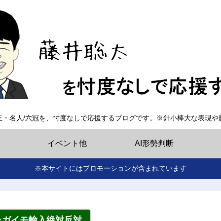
王・名人/六冠を、忖度なしで応援するブログです。※針小棒大な表現や
イベント他
AI形勢判断
※本サイトにはプロモーションが含まれています
ャガイモ輸入絶対反対