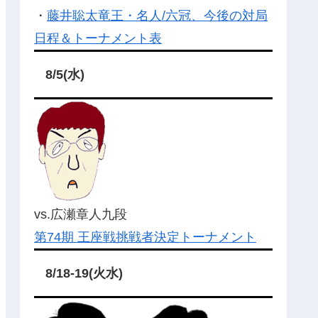
・
藤井聡太竜王・名人/六冠、今後の対局
日程＆トーナメント表
8/5(水)
vs.広瀬章人九段
第74期 王座戦挑戦者決定トーナメント
8/18-19(火水)