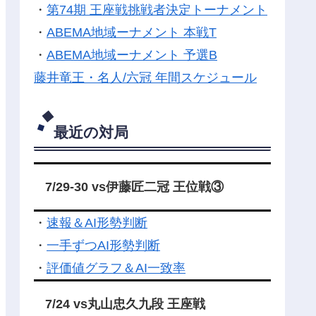
・
第74期 王座戦挑戦者決定トーナメント
・
ABEMA地域ーナメント 本戦T
・
ABEMA地域ーナメント 予選B
藤井竜王・名人/六冠 年間スケジュール
最近の対局
7/29-30 vs伊藤匠二冠 王位戦③
・
速報＆AI形勢判断
・
一手ずつAI形勢判断
・
評価値グラフ＆AI一致率
7/24 vs丸山忠久九段 王座戦