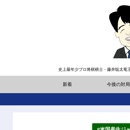
史上最年少プロ将棋棋士・藤井聡太竜
新着
今後の対局
#米国産生ジ