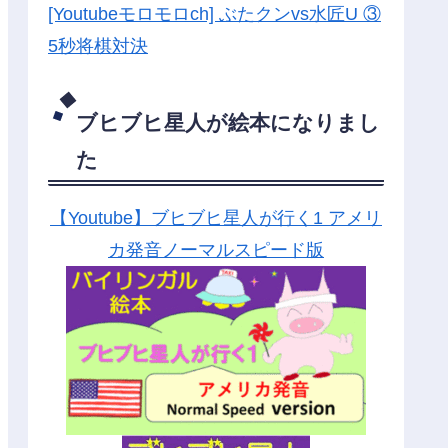
[Youtubeモロモロch] ぶたクンvs水匠U ③
5
秒将棋対決
ブヒブヒ星人が絵本になりまし
た
【Youtube】ブヒブヒ星人が行く1 アメリ
カ発音ノーマルスピード版