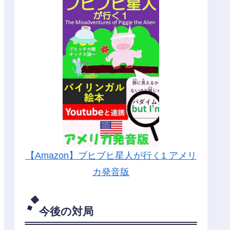
【Amazon】ブヒブヒ星人が行く1 アメリ
カ発音版
今後の対局