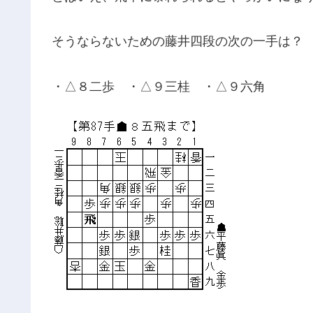
そうならないための藤井四段の次の一手は？
・△８二歩 ・△９三桂 ・△９六角