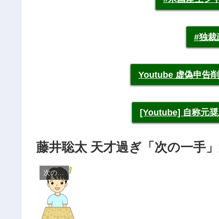
#独
Youtube 虚偽
[Youtube] 自
藤井聡太 天才過ぎ「次の一手」
次の一手