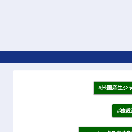
#米国産生ジ
#独