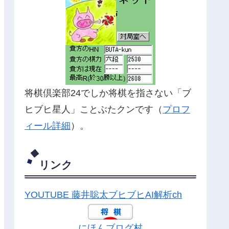
将棋倶楽部24でしか将棋を指さない「ブ
ヒブヒ星人」ことぶたクンです（
プロフ
ィール詳細
）。
リンク
YOUTUBE 藤井聡太ブヒブヒAI解析ch
にほんブログ村