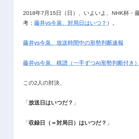
2018年7月15日（日）、いよいよ、NHK杯
考：
藤井vs今泉、対局日はいつ？
）。
藤井vs今泉、放送時間中の形勢判断速報
藤井vs今泉、棋譜（一手ずつAI形勢判断付き
この2人の対決、
「
放送日はいつだ？
」
「
収録日（＝対局日）はいつだ？
」