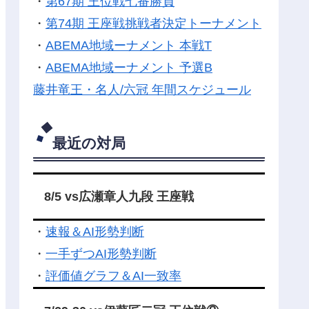
・
第67期 王位戦七番勝負
・
第74期 王座戦挑戦者決定トーナメント
・
ABEMA地域ーナメント 本戦T
・
ABEMA地域ーナメント 予選B
藤井竜王・名人/六冠 年間スケジュール
最近の対局
8/5 vs広瀬章人九段 王座戦
・
速報＆AI形勢判断
・
一手ずつAI形勢判断
・
評価値グラフ＆AI一致率