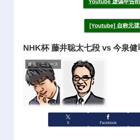
Youtube 虚偽
[Youtube] 自
NHK杯 藤井聡太七段 vs 今
速報・ニュース
X
Facebook