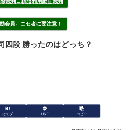
申告削除裁判←棋譜利用動画裁判
称元奨励会員←ニセ者に要注意！
泉健司四段 勝ったのはどっち？
はてブ
LINE
コピー