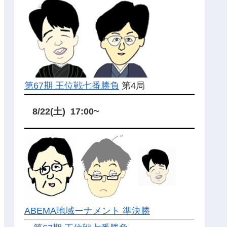
第67期 王位戦七番勝負
第4局
8/22(土) 17:00~
ABEMA地域ーナメント 準決勝