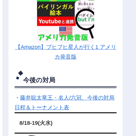
【Amazon】ブヒブヒ星人が行く1 アメリ
カ発音版
今後の対局
・
藤井聡太竜王・名人/六冠、今後の対局
日程＆トーナメント表
8/18-19(火水)