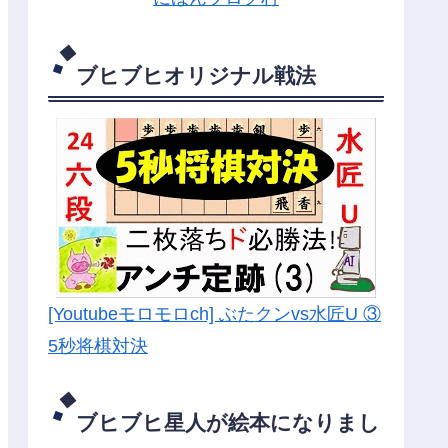
ブヒブヒオリジナル戦法
[Youtubeモロモロch] ぶたクンvs水匠U ③
5
秒将棋対決
ブヒブヒ星人が絵本になりまし