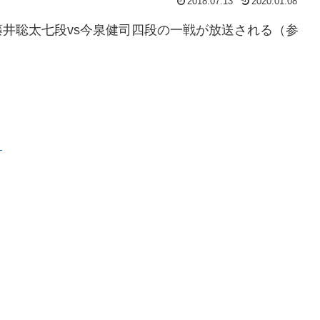
2018.07.13
2020.01.08
・藤井聡太七段vs今泉健司四段の一戦が放送される（参
）