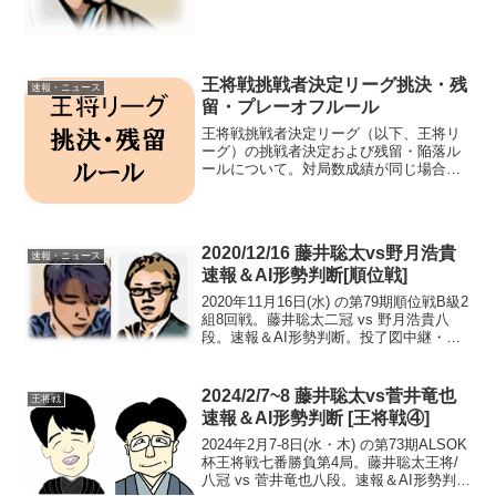
ーダーが、1巡目で佐々木大地五段、2巡
目で大橋貴洸...
王将戦挑戦者決定リーグ挑決・残
速報・ニュース
留・プレーオフルール
王将戦挑戦者決定リーグ（以下、王将リ
ーグ）の挑戦者決定および残留・陥落ル
ールについて。対局数成績が同じ場合の
順位挑戦者決定～プレーオフルール残留
決定～プレーオフルール対局数参加者7
人。総当たりのリーグ戦。1人６局ずつ対
局する。※リーグ全21...
2020/12/16 藤井聡太vs野月浩貴
速報・ニュース
速報＆AI形勢判断[順位戦]
2020年11月16日(水) の第79期順位戦B級2
組8回戦。藤井聡太二冠 vs 野月浩貴八
段。速報＆AI形勢判断。投了図中継・解
説・消費時間ほか情報藤井vs野月AI解説
通常版藤井vs野月 AIかんたん解説23:15
頃確認まで藤井二冠の勝ち...
2024/2/7~8 藤井聡太vs菅井竜也
王将戦
速報＆AI形勢判断 [王将戦④]
2024年2月7-8日(水・木) の第73期ALSOK
杯王将戦七番勝負第4局。藤井聡太王将/
八冠 vs 菅井竜也八段。速報＆AI形勢判断