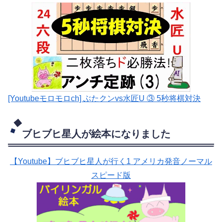
[Youtubeモロモロch] ぶたクンvs水匠U ③ 5
秒将棋対決
ブヒブヒ星人が絵本になりました
【Youtube】ブヒブヒ星人が行く1 アメリカ発音ノーマル
スピード版