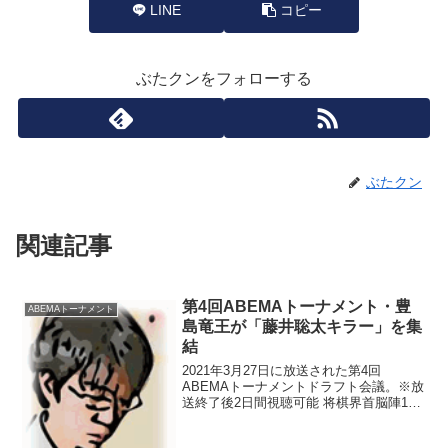
LINE
コピー
ぶたクンをフォローする
ぶたクン
関連記事
第4回ABEMAトーナメント・豊
ABEMAトーナメント
島竜王が「藤井聡太キラー」を集
結
2021年3月27日に放送された第4回
ABEMAトーナメントドラフト会議。※放
送終了後2日間視聴可能 将棋界首脳陣14
名ドラフト会議開催！藤井王位・棋聖、
羽生九段らリーダー初参戦！豊島将之リ