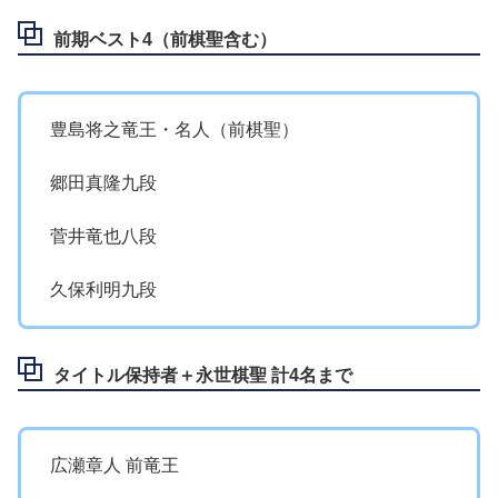
前期ベスト4（前棋聖含む）
豊島将之竜王・名人（前棋聖）
郷田真隆九段
菅井竜也八段
久保利明九段
タイトル保持者＋永世棋聖 計4名まで
広瀬章人 前竜王