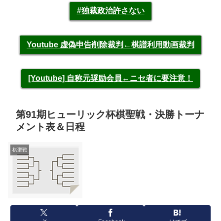
#独裁政治許さない
Youtube 虚偽申告削除裁判←棋譜利用動画裁判
[Youtube] 自称元奨励会員←ニセ者に要注意！
第91期ヒューリック杯棋聖戦・決勝トーナ
メント表＆日程
棋聖戦