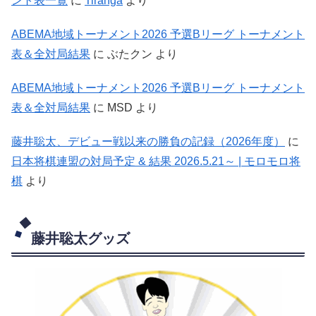
ント表一覧
に
Tiranga
より
ABEMA地域トーナメント2026 予選Bリーグ トーナメント
表＆全対局結果
に
ぶたクン
より
ABEMA地域トーナメント2026 予選Bリーグ トーナメント
表＆全対局結果
に
MSD
より
藤井聡太、デビュー戦以来の勝負の記録（2026年度）
に
日本将棋連盟の対局予定 & 結果 2026.5.21～ | モロモロ将
棋
より
藤井聡太グッズ