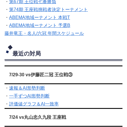
・
第67期 王位戦七番勝負
・
第74期 王座戦挑戦者決定トーナメント
・
ABEMA地域ーナメント 本戦T
・
ABEMA地域ーナメント 予選B
藤井竜王・名人/六冠 年間スケジュール
最近の対局
7/29-30 vs伊藤匠二冠 王位戦③
・
速報＆AI形勢判断
・
一手ずつAI形勢判断
・
評価値グラフ＆AI一致率
7/24 vs丸山忠久九段 王座戦