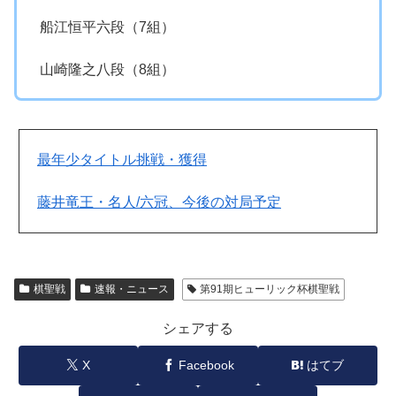
船江恒平六段（7組）
山崎隆之八段（8組）
最年少タイトル挑戦・獲得
藤井竜王・名人/六冠、今後の対局予定
棋聖戦
速報・ニュース
第91期ヒューリック杯棋聖戦
シェアする
X
Facebook
はてブ