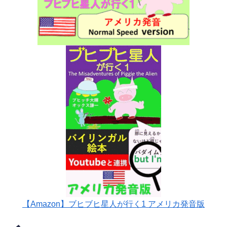
【Amazon】ブヒブヒ星人が行く1 アメリカ発音版