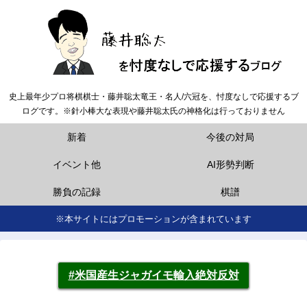
史上最年少プロ将棋棋士・藤井聡太竜王・名人/六冠を、忖度なしで応援するブ
ログです。※針小棒大な表現や藤井聡太氏の神格化は行っておりません
新着
今後の対局
イベント他
AI形勢判断
勝負の記録
棋譜
※本サイトにはプロモーションが含まれています
#米国産生ジャガイモ輸入絶対反対