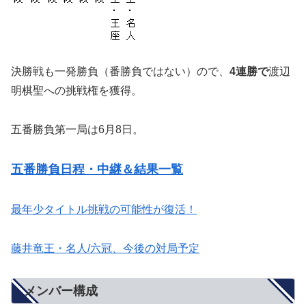
決勝戦も一発勝負（番勝負ではない）ので、
4連勝で
渡辺
明棋聖への挑戦権を獲得。
五番勝負第一局は6月8日。
五番勝負日程・中継＆結果一覧
最年少タイトル挑戦の可能性が復活！
藤井竜王・名人/六冠、今後の対局予定
メンバー構成