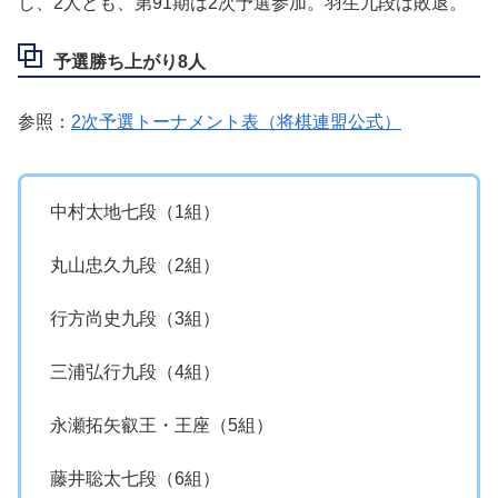
し、2人とも、第91期は2次予選参加。羽生九段は敗退。
予選勝ち上がり8人
参照：
2次予選トーナメント表（将棋連盟公式）
中村太地七段（1組）
丸山忠久九段（2組）
行方尚史九段（3組）
三浦弘行九段
（4組）
永瀬拓矢叡王・王座（5組）
藤井聡太七段（6組）