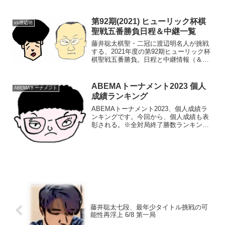
です。現在の形勢（終局）中継・解説・
消費時間ほか情報17:55頃確認まで、藤井
王将の勝ち（藤井4-0菅井...
第92期(2021) ヒューリック杯棋
vs渡辺明
聖戦五番勝負日程＆中継一覧
藤井聡太棋聖・二冠に渡辺明名人が挑戦
する、2021年度の第92期ヒューリック杯
棋聖戦五番勝負。日程と中継情報（＆結
果）の一覧。参照：棋聖戦中継サイト藤
井棋聖 ○○○防衛渡辺名人 ●●●第1局 第2
局 第3局 五番勝負日程第1局 6月6日
ABEMAトーナメント2023 個人
ABEMAトーナメント
(日...
成績ランキング
ABEMAトーナメント2023、個人成績ラ
ンキングです。今回から、個人成績も表
彰される。※全対局終了勝数ランキング
同数の場合、①勝率 ②チーム上位進
出 ③決定局の勝数個人勝敗率チーム決
永瀬拓矢1330.813永瀬1稲葉陽1040.714稲
葉...
藤井聡太七段、最年少タイトル挑戦の可
能性再浮上 6/8 第一局