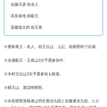
佐藤天彦 前名人
高見泰地 前叡王
斎藤慎太郎 前王座
※豊島竜王・名人、前王位は、上記、前棋聖枠で出場。
※永瀬叡王・王座は2次予選参加中。
※木村王位は2次予選参加も敗退。
※棋王は、渡辺明棋聖。
※永世棋聖資格者は羽生善治九段と佐藤康光九段。ただ