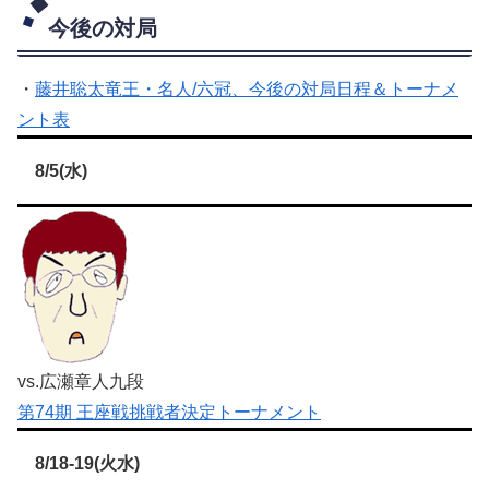
今後の対局
・
藤井聡太竜王・名人/六冠、今後の対局日程＆トーナメ
ント表
8/5(水)
vs.広瀬章人九段
第74期 王座戦挑戦者決定トーナメント
8/18-19(火水)