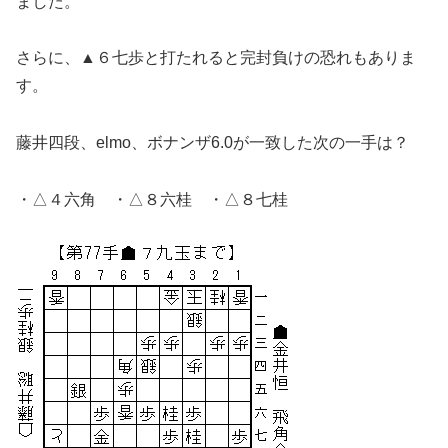
ました。
さらに、▲６七歩と打たれると完封負けの恐れもありま
す。
藤井四段、elmo、ボナンザ6.0が一致した次の一手は？
・△４六角 ・△８六桂 ・△８七桂