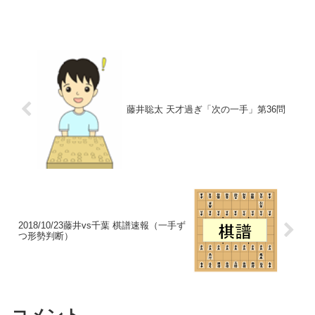
藤井聡太 天才過ぎ「次の一手」第36問
2018/10/23藤井vs千葉 棋譜速報（一手ず
つ形勢判断）