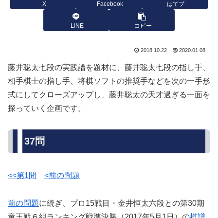
X
Facebook
はてブ
LINE
コピー
2018.10.22
2020.01.08
藤井聡太七段の実践譜を題材に、藤井聡太七段の指し手、
相手棋士の指し手、将棋ソフトの推奨手などを次の一手形
式にしてクローズアップし、藤井聡太の天才過ぎる一面を
探っていく企画です。
37問
<<第1問
<前の問題
前の問題
に続ぎ、プロ15戦目・金井恒太六段との第30期
竜王戦６組ランキング戦準決勝（2017年5月1日）の
棋譜