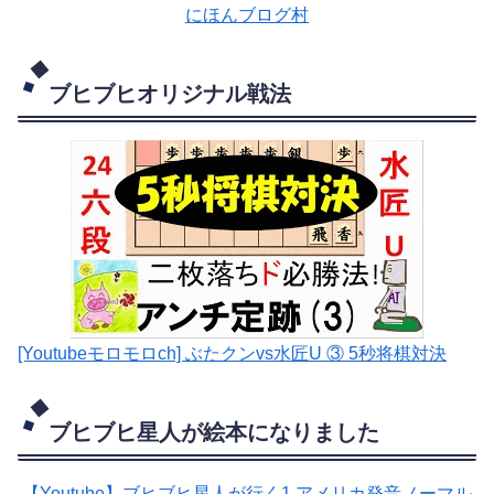
にほんブログ村
ブヒブヒオリジナル戦法
[Youtubeモロモロch] ぶたクンvs水匠U ③ 5
秒将棋対決
ブヒブヒ星人が絵本になりました
【Youtube】ブヒブヒ星人が行く1 アメリカ発音ノーマル