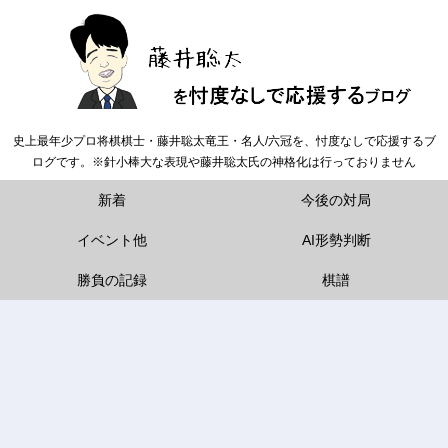
史上最年少プロ将棋棋士・藤井聡太竜王・名人/六冠を、忖度なしで応援するブ
ログです。※針小棒大な表現や藤井聡太氏の神格化は行っておりません
新着
今後の対局
イベント他
AI形勢判断
勝負の記録
棋譜