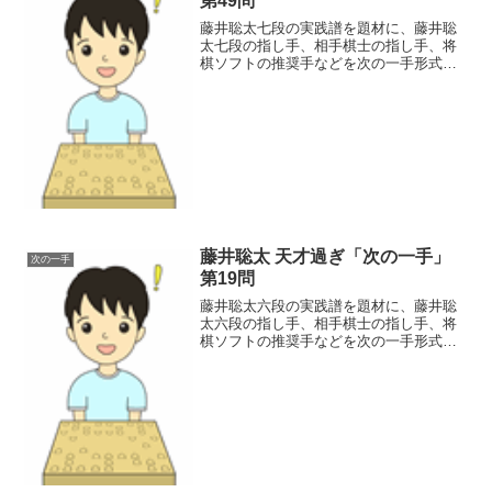
第49問
藤井聡太七段の実践譜を題材に、藤井聡
太七段の指し手、相手棋士の指し手、将
棋ソフトの推奨手などを次の一手形式に
してクローズアップし、藤井聡太の天才
過ぎる一面を探っていく企画です。49問
<<第1問 <前の問題藤井聡太四段プロ25
戦目、都成竜馬四...
藤井聡太 天才過ぎ「次の一手」
次の一手
第19問
藤井聡太六段の実践譜を題材に、藤井聡
太六段の指し手、相手棋士の指し手、将
棋ソフトの推奨手などを次の一手形式に
してクローズアップし、藤井聡太の天才
過ぎる一面を探っていく企画です。19問
<<第1問 <前の問題プロ8戦目、大橋貴
洸四段との第48期...