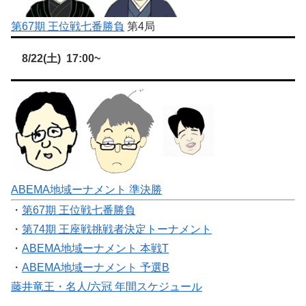
第67期 王位戦七番勝負
第4局
8/22(土) 17:00~
ABEMA地域ーナメント 準決勝
・
第67期 王位戦七番勝負
・
第74期 王座戦挑戦者決定トーナメント
・
ABEMA地域ーナメント 本戦T
・
ABEMA地域ーナメント 予選B
藤井竜王・名人/六冠 年間スケジュール