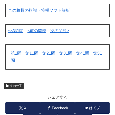
この将棋の棋譜・将棋ソフト解析
<<第1問
<前の問題
次の問題>
第1問
第11問
第21問
第31問
第41問
第51
問
次の一手
シェアする
X
Facebook
はてブ