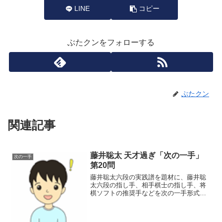
LINE
コピー
ぶたクンをフォローする
ぶたクン
関連記事
藤井聡太 天才過ぎ「次の一手」
次の一手
第20問
藤井聡太六段の実践譜を題材に、藤井聡
太六段の指し手、相手棋士の指し手、将
棋ソフトの推奨手などを次の一手形式に
してクローズアップし、藤井聡太の天才
過ぎる一面を探っていく企画です。20問
<<第1問 <前の問題プロ9戦目、所司和