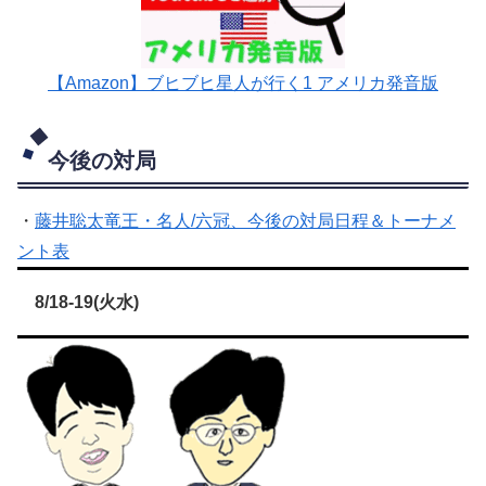
【Amazon】ブヒブヒ星人が行く1 アメリカ発音版
今後の対局
・
藤井聡太竜王・名人/六冠、今後の対局日程＆トーナメ
ント表
8/18-19(火水)