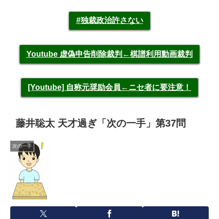
#独裁政治許さない
Youtube 虚偽申告削除裁判←棋譜利用動画裁判
[Youtube] 自称元奨励会員←ニセ者に要注意！
藤井聡太 天才過ぎ「次の一手」第37問
次の一手