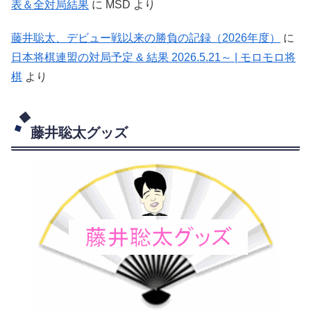
表＆全対局結果
に
MSD
より
藤井聡太、デビュー戦以来の勝負の記録（2026年度）
に
日本将棋連盟の対局予定 & 結果 2026.5.21～ | モロモロ将
棋
より
藤井聡太グッズ