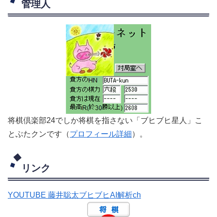
管理人
将棋倶楽部24でしか将棋を指さない「ブヒブヒ星人」こ
とぶたクンです（
プロフィール詳細
）。
リンク
YOUTUBE 藤井聡太ブヒブヒAI解析ch