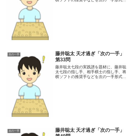
してクローズアップし、藤井聡太の天才
過ぎる一面を探っていく企画です。40問
<<第1問 <前の問題藤井聡太四段プロ18
戦目、竹内雄悟四...
藤井聡太 天才過ぎ「次の一手」
次の一手
第33問
藤井聡太七段の実践譜を題材に、藤井聡
太七段の指し手、相手棋士の指し手、将
棋ソフトの推奨手などを次の一手形式に
してクローズアップし、藤井聡太の天才
過ぎる一面を探っていく企画です。33問
<<第1問 <前の問題プロ13戦目 千田 翔
太六段との第6...
藤井聡太 天才過ぎ「次の一手」
次の一手