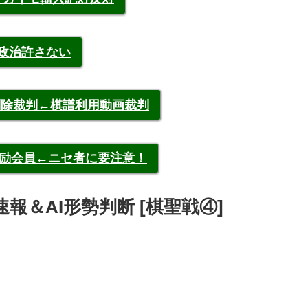
裁政治許さない
申告削除裁判←棋譜利用動画裁判
称元奨励会員←ニセ者に要注意！
矢 速報＆AI形勢判断 [棋聖戦④]