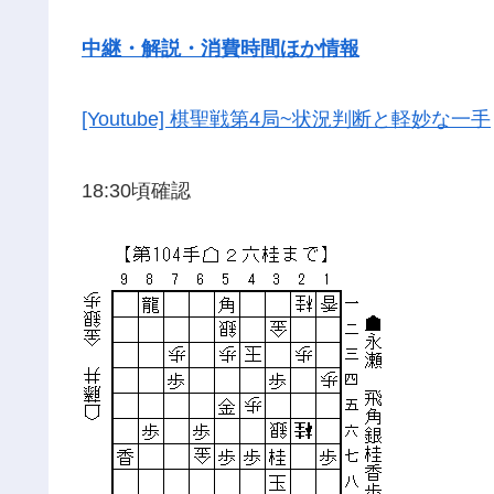
中継・解説・消費時間ほか情報
[Youtube] 棋聖戦第4局~状況判断と軽妙な一手
18:30頃確認