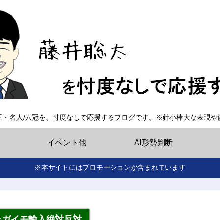
王・名人/六冠を、忖度なしで応援するブログです。※針小棒大な表現や
イベント他
AI形勢判断
※本サイトにはプロモーションが含まれています
ャガイモ輸入絶対反対