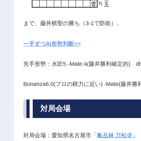
まで、藤井棋聖の勝ち（3-1で防衛）。
一手ずつAI形勢判断>>
先手形勢：水匠5 -Mate:4(藤井勝利確定的) dlsh
Bonanza6.0(プロの棋力に近い) -Mate(藤井
対局会場
対局会場：愛知県名古屋市「
亀岳林 万松寺
」