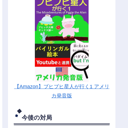
【Amazon】ブヒブヒ星人が行く1 アメリ
カ発音版
今後の対局