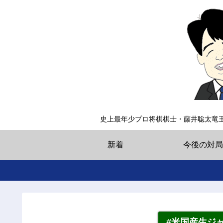
史上最年少プロ将棋棋士・藤井聡太竜
新着
今後の対局
#米国産生ジ