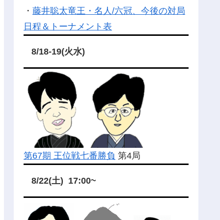
・
藤井聡太竜王・名人/六冠、今後の対局
日程＆トーナメント表
8/18-19(火水)
第67期 王位戦七番勝負
第4局
8/22(土) 17:00~