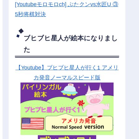
[Youtubeモロモロch] ぶたクンvs水匠U ③
5
秒将棋対決
ブヒブヒ星人が絵本になりまし
た
【Youtube】ブヒブヒ星人が行く1 アメリ
カ発音ノーマルスピード版