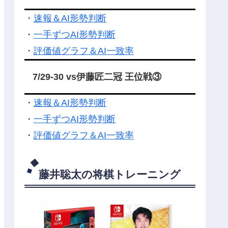
・
速報＆AI形勢判断
・
一手ずつAI形勢判断
・
評価値グラフ＆AI一致率
7/29-30 vs伊藤匠二冠 王位戦③
・
速報＆AI形勢判断
・
一手ずつAI形勢判断
・
評価値グラフ＆AI一致率
藤井聡太の将棋トレーニング