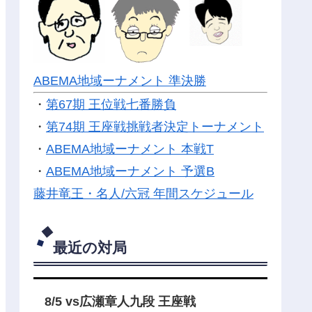
ABEMA地域ーナメント 準決勝
・
第67期 王位戦七番勝負
・
第74期 王座戦挑戦者決定トーナメント
・
ABEMA地域ーナメント 本戦T
・
ABEMA地域ーナメント 予選B
藤井竜王・名人/六冠 年間スケジュール
最近の対局
8/5 vs広瀬章人九段 王座戦