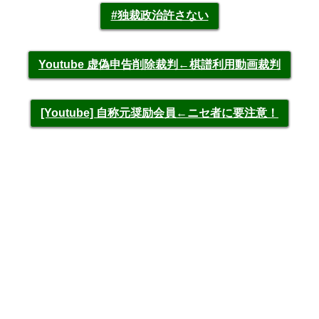
#独裁政治許さない
Youtube 虚偽申告削除裁判←棋譜利用動画裁判
[Youtube] 自称元奨励会員←ニセ者に要注意！