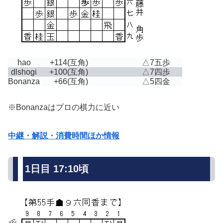
hao
+114
(互角)
△7五歩
dlshogi
+100
(互角)
△7四歩
Bonanza
+66
(互角)
△5四金
※Bonanzaはプロの棋力に近い
中継・解説・消費時間ほか情報
1日目 17:10頃