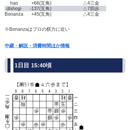
hao
+66
(互角)
△4三金
dlshogi
-137
(互角)
△7四歩
Bonanza
+45
(互角)
△4三金
※Bonanzaはプロの棋力に近い
中継・解説・消費時間ほか情報
1日目 15:40頃