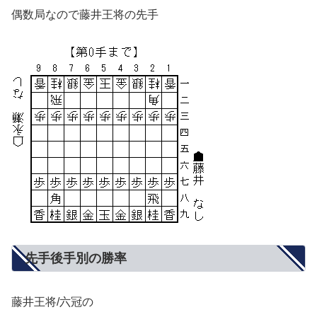
偶数局なので藤井王将の先手
先手後手別の勝率
藤井王将/六冠の