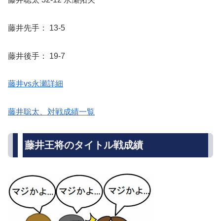
藤井先手： 13-5
藤井後手： 19-7
藤井vs永瀬詳細
藤井聡太、対戦成績一覧
藤井王将のタイトル戦成績