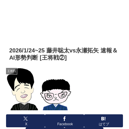
2026/1/24~25 藤井聡太vs永瀬拓矢 速報＆
AI形勢判断 [王将戦②]
王将戦
X
Facebook
はてブ