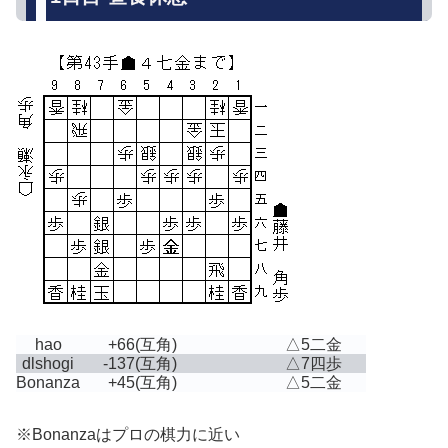
hao
+66
(互角)
△5二金
dlshogi
-137
(互角)
△7四歩
Bonanza
+45
(互角)
△5二金
※Bonanzaはプロの棋力に近い