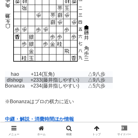
hao
+114
(互角)
△9八歩
dlshogi
+233
(藤井指しやすい)
△9八歩
Bonanza
+234
(藤井指しやすい)
△5六歩
※Bonanzaはプロの棋力に近い
中継・解説・消費時間ほか情報
メニュー
ホーム
検索
トップ
サイドバー