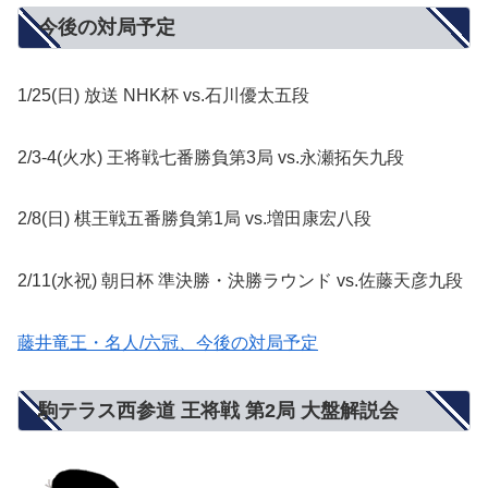
今後の対局予定
1/25(日) 放送 NHK杯 vs.石川優太五段
2/3-4(火水) 王将戦七番勝負第3局 vs.永瀬拓矢九段
2/8(日) 棋王戦五番勝負第1局 vs.増田康宏八段
2/11(水祝) 朝日杯 準決勝・決勝ラウンド vs.佐藤天彦九段
藤井竜王・名人/六冠、今後の対局予定
駒テラス西参道 王将戦 第2局 大盤解説会