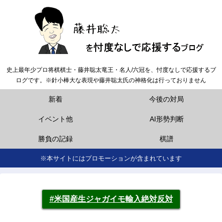
史上最年少プロ将棋棋士・藤井聡太竜王・名人/六冠を、忖度なしで応援するブ
ログです。※針小棒大な表現や藤井聡太氏の神格化は行っておりません
新着
今後の対局
イベント他
AI形勢判断
勝負の記録
棋譜
※本サイトにはプロモーションが含まれています
#米国産生ジャガイモ輸入絶対反対