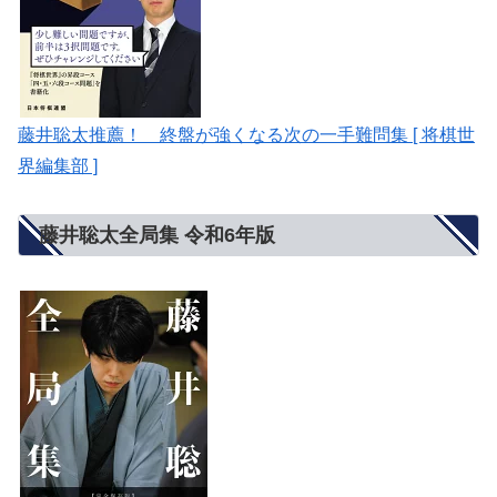
藤井聡太推薦！ 終盤が強くなる次の一手難問集 [ 将棋世
界編集部 ]
藤井聡太全局集 令和6年版