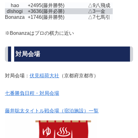
hao
+2495
(藤井勝勢)
△9八飛成
dlshogi
+3636
(藤井必勝)
△3一金
Bonanza
+1746
(藤井勝勢)
△7七馬引
※Bonanzaはプロの棋力に近い
対局会場
対局会場：
伏見稲荷大社
（京都府京都市）
七番勝負日程・対局会場
藤井聡太タイトル戦会場（宿泊施設）一覧