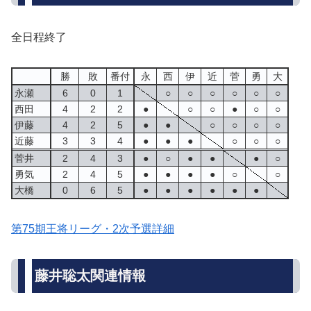
全日程終了
勝
敗
番付
永
西
伊
近
菅
勇
大
永瀬
6
0
1
○
○
○
○
○
○
西田
4
2
2
●
○
○
●
○
○
伊藤
4
2
5
●
●
○
○
○
○
近藤
3
3
4
●
●
●
○
○
○
菅井
2
4
3
●
○
●
●
●
○
勇気
2
4
5
●
●
●
●
○
○
大橋
0
6
5
●
●
●
●
●
●
第75期王将リーグ・2次予選詳細
藤井聡太関連情報