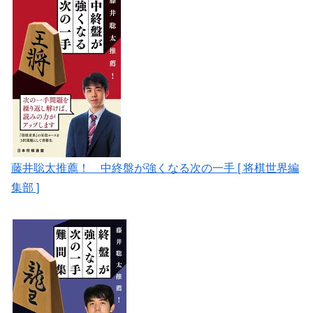
藤井聡太推薦！ 中終盤が強くなる次の一手 [ 将棋世界編
集部 ]