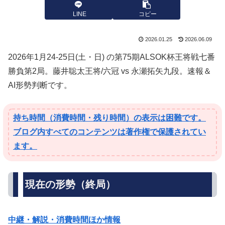
LINE
コピー
2026.01.25
2026.06.09
2026年1月24-25日(土・日) の第75期ALSOK杯王将戦七番
勝負第2局。藤井聡太王将/六冠 vs 永瀬拓矢九段。速報＆
AI形勢判断です。
持ち時間（消費時間・残り時間）の表示は困難です。
ブログ内すべてのコンテンツは著作権で保護されてい
ます。
現在の形勢（終局）
中継・解説・消費時間ほか情報