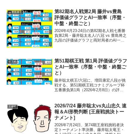
第82期名人戦第2局 藤井vs豊島
vs豊島将之
評価値グラフとAI一致率（序盤・
中盤・終盤ごと）
2024年4月23-24日の第82期名人戦七番勝
負第2局・藤井聡太名人/八冠 vs 豊島将之
九段の評価値グラフと両対局者のAI一致
率を序盤・中盤・終盤ごとに。水匠5、
dlshogi、Bonanza6.0で。※数値は、パソ
コン環境や解析条件等...
第51期棋王戦 第1局 評価値グラフ
棋王戦
とAI一致率（序盤・中盤・終盤ご
と）
藤井聡太棋王/六冠に、増田康宏八段が挑
戦する、第51期棋王戦コナミグループ杯
五番勝負第1局（2026年2月8日）の評価
値グラフと両対局者のAI一致率を序盤・
中盤・終盤ごとに。水匠5、dlshogi、
Bonanza6.0で。※数値は、パソコン...
2026/7/24 藤井聡太vs丸山忠久 速
王座戦
報＆AI形勢判断 [王座戦挑決トー
ナメント]
2026年7月24日、第74期王座戦挑戦者決
定トーナメント準決勝、藤井聡太竜王・