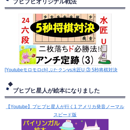
ブヒブヒオリジナル戦法
[Youtubeモロモロch] ぶたクンvs水匠U ③ 5
秒将棋対決
ブヒブヒ星人が絵本になりました
【Youtube】ブヒブヒ星人が行く1 アメリカ発音ノーマル
スピード版