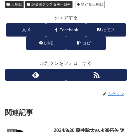
王座戦
評価値グラフ & AI一致率
第74期王座戦
シェアする
X
Facebook
はてブ
LINE
コピー
ぶたクンをフォローする
ぶたクン
関連記事
2024/9/30 藤井聡太vs永瀬拓矢 速
王座戦