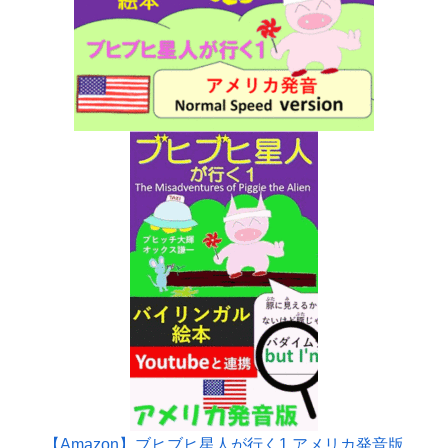
【Amazon】ブヒブヒ星人が行く1 アメリカ発音版