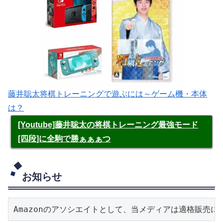
藤井聡太将棋トレーニングで遊ぶには～ゲーム機・本体
は？
[Youtube]藤井聡太の将棋トレーニング最強モード
[四段]に全駒で勝ぁぁぁつ
お知らせ
Amazonのアソシエイトとして、当メディアは適格販売