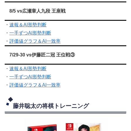
8/5 vs広瀬章人九段 王座戦
・
速報＆AI形勢判断
・
一手ずつAI形勢判断
・
評価値グラフ＆AI一致率
7/29-30 vs伊藤匠二冠 王位戦③
・
速報＆AI形勢判断
・
一手ずつAI形勢判断
・
評価値グラフ＆AI一致率
藤井聡太の将棋トレーニング