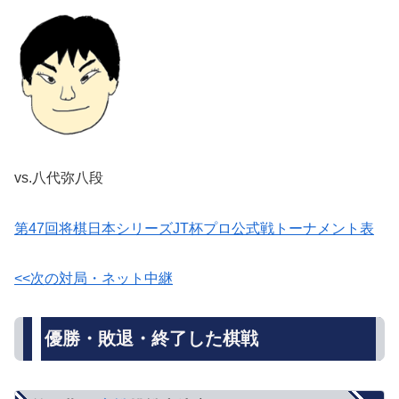
vs.八代弥八段
第47回将棋日本シリーズJT杯プロ公式戦トーナメント表
<<次の対局・ネット中継
優勝・敗退・終了した棋戦