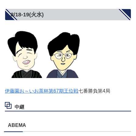
8/18-19(火水)
伊藤園お～いお茶杯第67期王位戦
七番勝負第4局
中継
ABEMA