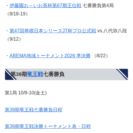
・
伊藤園お～いお茶杯第67期王位戦
七番勝負第4局
（8/18-19）
・
第47回将棋日本シリーズJT杯プロ公式戦
vs.八代弥八段
（9/12）
・
ABEMA地域トーナメント2026 準決勝
（8/22）
第39期
竜王戦
七番勝負
第1局 10/9-10(金土)
第39期竜王戦七番勝負日程
第39期竜王戦決勝トーナメント表・日程