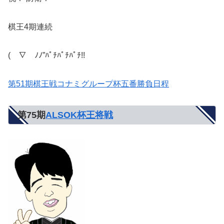
棋王4期連続
(￣∇￣ﾉﾉ”ﾊﾟﾁﾊﾟﾁﾊﾟﾁ!!
第51期棋王戦コナミグループ杯五番勝負日程
第75期
ALSOK杯王将戦