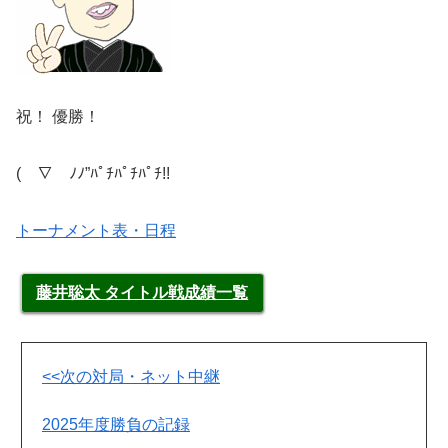
祝！ 優勝！
(￣∇￣ﾉﾉ”ﾊﾟﾁﾊﾟﾁﾊﾟﾁ!!
トーナメント表・日程
藤井聡太 タイトル戦成績一覧
<<次の対局・ネット中継
2025年度勝負の記録