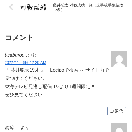
藤井聡太 対戦成績一覧（先手後手別勝敗
つき）
コメント
t-saburou
より:
2022年1月6日 12:20 AM
『 藤井聡太19才 』 Locipoで検索 ～ サイト内で
見つけてください。
東海テレビ見逃し配信 1/3より1週間限定 !!
ぜひ見てください。
返信
南悌二
より: