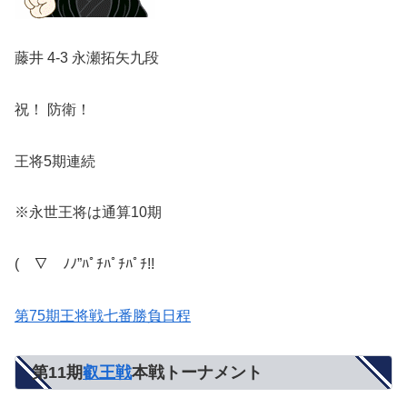
藤井 4-3 永瀬拓矢九段
祝！ 防衛！
王将5期連続
※永世王将は通算10期
(￣∇￣ﾉﾉ”ﾊﾟﾁﾊﾟﾁﾊﾟﾁ!!
第75期王将戦七番勝負日程
第11期
叡王戦
本戦トーナメント