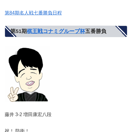
第84期名人戦七番勝負日程
第51期
棋王戦コナミグループ杯
五番勝負
藤井 3-2 増田康宏八段
祝！ 防衛！