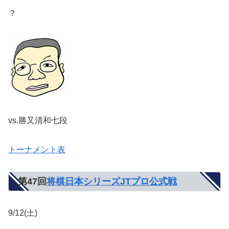
？
vs.勝又清和七段
トーナメント表
第47回
将棋日本シリーズJTプロ公式戦
9/12(土)