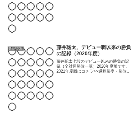
勝率は、1967年度 中原誠五段（当時）の
0.8545（47勝8敗）。※左端の数字は...
藤井聡太、デビュー戦以来の勝負
勝負の記録
の記録（2020年度）
藤井聡太七段のデビュー以来の勝負の記
録（全対局勝敗一覧）2020年度版です。
2021年度版はコチラ>>通算勝率・勝敗は
コチラ>>先手後手別勝率・勝敗はコチラ
>>振り駒先手番率はコチラ>>2019年度版
はコチラ>>2020主な非公式戦公式戦2...