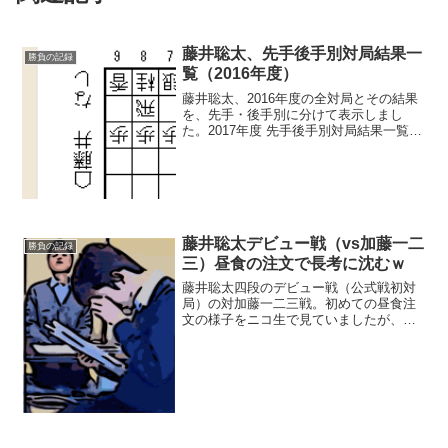
藤井聡太、先手後手別対局結果一
勝負の記録
覧（2016年度）
藤井聡太、2016年度の全対局とその結果
を、先手・後手別に分けて表示しまし
た。2017年度 先手後手別対局結果一覧は
コチラ先手の対局結果一覧（2016年度）
（ 勝 ） 大橋貴洸 四段 2017/3/23 第43期
棋王戦 予選 127手 棋譜...
藤井聡太デビュー戦（vs加藤一二
勝負の記録
三）昼食の注文で長考に沈むｗ
藤井聡太四段のデビュー戦（公式戦初対
局）の対加藤一二三戦。初めての昼食注
文の様子をニコ生で見ていましたが、長
考に沈んでいました（笑）。昼食注文の
場面・視聴者の投稿※藤井四段、メニュ
ーの冊子を渡されてから、しばしの間、
固まってしまう…藤井「…...