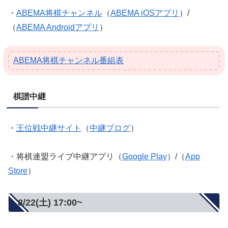
・
ABEMA将棋チャンネル
（
ABEMA iOSアプリ
）/
（
ABEMA Androidアプリ
）
ABEMA将棋チャンネル番組表
棋譜中継
・
王位戦中継サイト
（
中継ブログ
）
・将棋連盟ライブ中継アプリ（
Google Play
）/（
App
Store
）
8/22(土) 17:00~