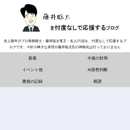
史上最年少プロ将棋棋士・藤井聡太竜王・名人/六冠を、忖度なしで応援するブ
ログです。※針小棒大な表現や藤井聡太氏の神格化は行っておりません
新着
今後の対局
イベント他
AI形勢判断
勝負の記録
棋譜