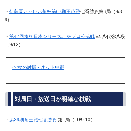
・
伊藤園お～いお茶杯第67期王位戦
七番勝負第6局（9/8-
9）
・
第47回将棋日本シリーズJT杯プロ公式戦
vs.八代弥八段
（9/12）
<<次の対局・ネット中継
対局日・放送日が明確な棋戦
・
第39期竜王戦七番勝負
第1局（10/9-10）