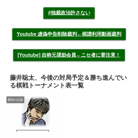
#独裁政治許さない
Youtube 虚偽申告削除裁判←棋譜利用動画裁判
[Youtube] 自称元奨励会員←ニセ者に要注意！
藤井聡太、今後の対局予定＆勝ち進んでい
る棋戦トーナメント表一覧
勝負の記録