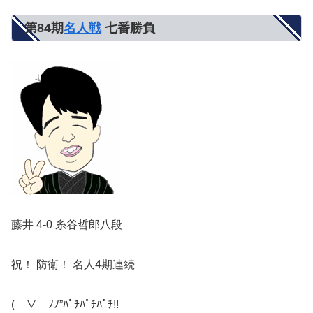
第84期
名人戦
七番勝負
藤井 4-0 糸谷哲郎八段
祝！ 防衛！ 名人4期連続
(￣∇￣ﾉﾉ”ﾊﾟﾁﾊﾟﾁﾊﾟﾁ!!