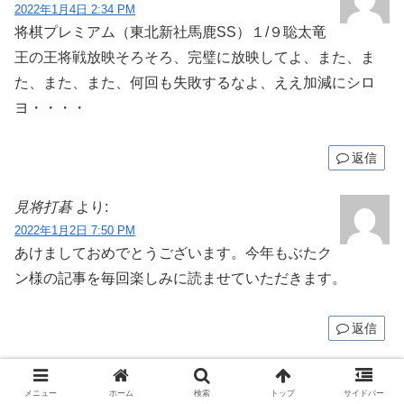
2022年1月4日 2:34 PM
将棋プレミアム（東北新社馬鹿SS）１/９聡太竜
王の王将戦放映そろそろ、完璧に放映してよ、また、ま
た、また、また、何回も失敗するなよ、ええ加減にシロ
ヨ・・・・
返信
見将打碁
より:
2022年1月2日 7:50 PM
あけましておめでとうございます。今年もぶたク
ン様の記事を毎回楽しみに読ませていただきます。
返信
ぶたクン
より:
メニュー
ホーム
検索
トップ
サイドバー
2022年1月2日 8:57 PM