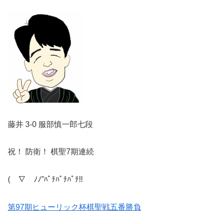
藤井 3-0 服部慎一郎七段
祝！ 防衛！ 棋聖7期連続
(￣∇￣ﾉﾉ”ﾊﾟﾁﾊﾟﾁﾊﾟﾁ!!
第97期ヒューリック杯棋聖戦五番勝負