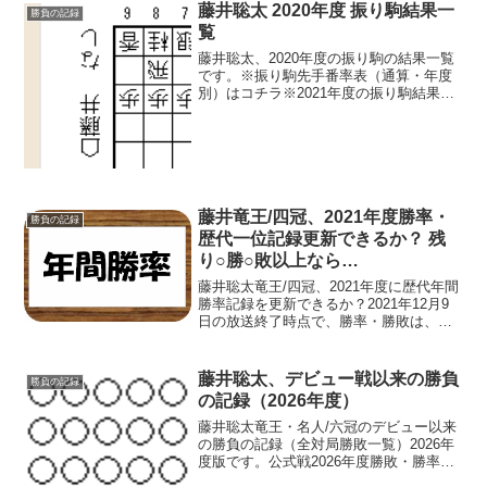
藤井聡太 2020年度 振り駒結果一
勝負の記録
覧
藤井聡太、2020年度の振り駒の結果一覧
です。※振り駒先手番率表（通算・年度
別）はコチラ※2021年度の振り駒結果一
覧はコチラ※2019年度の振り駒結果一覧
はコチラ2020年度 振り駒結果一覧（先
手）2021/3/23 松尾歩八段 第34期...
藤井竜王/四冠、2021年度勝率・
勝負の記録
歴代一位記録更新できるか？ 残
り○勝○敗以上なら…
藤井聡太竜王/四冠、2021年度に歴代年間
勝率記録を更新できるか？2021年12月9
日の放送終了時点で、勝率・勝敗は、公
表ベースで0.833（45勝9敗）。歴代一位
は…年間（年度）勝率の歴代一位は、中
原誠十六世名人（当時五段）が1967年
藤井聡太、デビュー戦以来の勝負
勝負の記録
度...
の記録（2026年度）
藤井聡太竜王・名人/六冠のデビュー以来
の勝負の記録（全対局勝敗一覧）2026年
度版です。公式戦2026年度勝敗・勝率通
算勝率・勝敗はコチラ>>※歴代年間最高