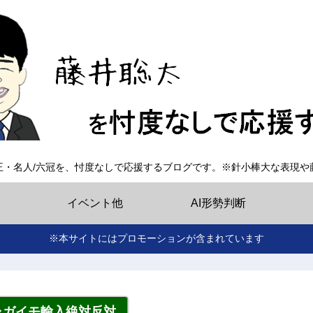
王・名人/六冠を、忖度なしで応援するブログです。※針小棒大な表現や
イベント他
AI形勢判断
※本サイトにはプロモーションが含まれています
ャガイモ輸入絶対反対