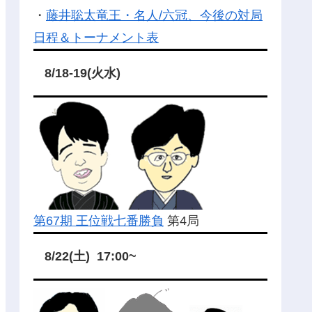
・
藤井聡太竜王・名人/六冠、今後の対局
日程＆トーナメント表
8/18-19(火水)
第67期 王位戦七番勝負
第4局
8/22(土) 17:00~