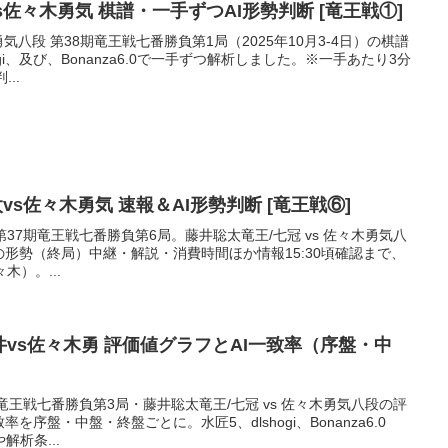
聡太vs佐々木勇気 棋譜・一手ずつAI形勢判断 [竜王戦①]
勇気八段 第38期竜王戦七番勝負第1局（2025年10月3-4日）の棋譜
ogi、及び、Bonanza6.0で一手ずつ解析しました。※一手あたり3分
..
2024/12/11-12 藤井聡太vs佐々木勇気 速報＆AI形勢判断 [竜王戦⑥]
) の第37期竜王戦七番勝負第6局。藤井聡太竜王/七冠 vs 佐々木勇気八
の形勢（終局）中継・解説・消費時間ほか情報15:30頃確認まで、
木）。...
井vs佐々木勇 評価値グラフとAI一致率（序盤・中
37期竜王戦七番勝負第3局・藤井聡太竜王/七冠 vs 佐々木勇気八段の評
を序盤・中盤・終盤ごとに。水匠5、dlshogi、Bonanza6.0
析条...