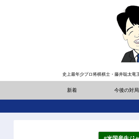
史上最年少プロ将棋棋士・藤井聡太竜
新着
今後の対局
#米国産生ジ