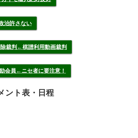
裁政治許さない
申告削除裁判←棋譜利用動画裁判
称元奨励会員←ニセ者に要注意！
ナメント表・日程