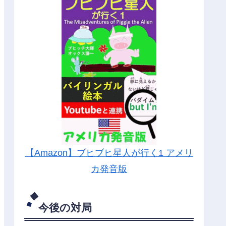
【Amazon】ブヒブヒ星人が行く1 アメリ
カ発音版
今後の対局