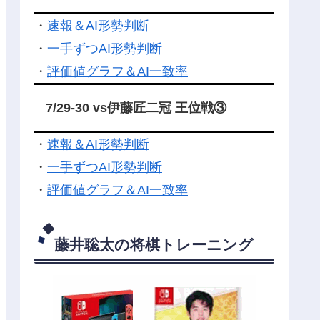
・
速報＆AI形勢判断
・
一手ずつAI形勢判断
・
評価値グラフ＆AI一致率
7/29-30 vs伊藤匠二冠 王位戦③
・
速報＆AI形勢判断
・
一手ずつAI形勢判断
・
評価値グラフ＆AI一致率
藤井聡太の将棋トレーニング