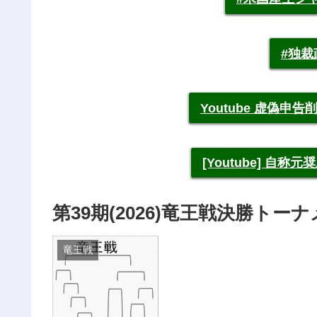
#独
Youtube 虚偽
[Youtube] 自
第39期(2026)竜王戦決勝トー
竜王戦