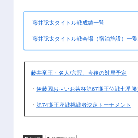
藤井聡太タイトル戦成績一覧
藤井聡太タイトル戦会場（宿泊施設）一覧
藤井竜王・名人/六冠、今後の対局予定
・
伊藤園お～いお茶杯第67期王位戦七番勝
・
第74期王座戦挑戦者決定トーナメント