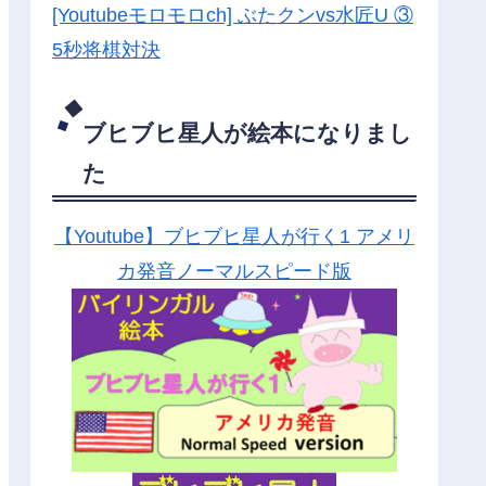
[Youtubeモロモロch] ぶたクンvs水匠U ③
5
秒将棋対決
ブヒブヒ星人が絵本になりまし
た
【Youtube】ブヒブヒ星人が行く1 アメリ
カ発音ノーマルスピード版