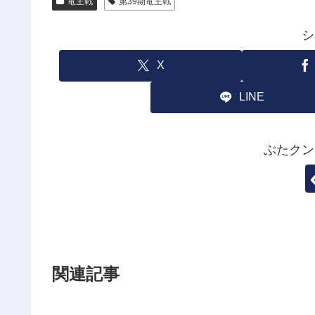
竜王戦
第39期竜王戦
シ
X
LINE
ぶたクン
関連記事