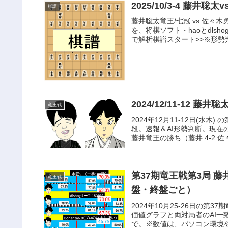
2025/10/3-4 藤井
棋譜
藤井聡太竜王/七冠 vs 佐々木
を、将棋ソフト・haoとdlsh
で解析棋譜スタート>>※形勢判.
竜王戦
2024年12月11-12日(水木
段。速報＆AI形勢判断。現在
藤井竜王の勝ち（藤井 4-2 佐々
第37期竜王戦第3局 藤
竜王戦
盤・終盤ごと）
2024年10月25-26日の第
価値グラフと両対局者のAI一致率
で。※数値は、パソコン環境や解