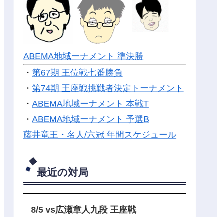
ABEMA地域ーナメント 準決勝
・
第67期 王位戦七番勝負
・
第74期 王座戦挑戦者決定トーナメント
・
ABEMA地域ーナメント 本戦T
・
ABEMA地域ーナメント 予選B
藤井竜王・名人/六冠 年間スケジュール
最近の対局
8/5 vs広瀬章人九段 王座戦