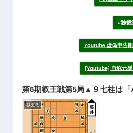
#独
Youtube 虚偽
[Youtube] 自
第6期叡王戦第5局▲９七桂は「
叡王戦