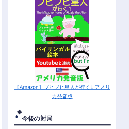
【Amazon】ブヒブヒ星人が行く1 アメリ
カ発音版
今後の対局