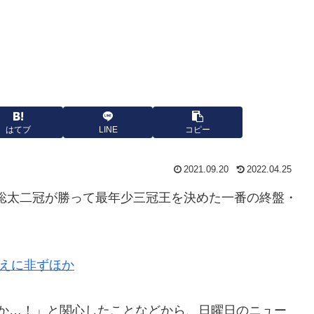
はてブ
LINE
コピー
2021.09.20
2022.04.25
井聡太二冠が勝って最年少三冠王を決めた一番の終盤・
I超えに非ずほか
こか…！」と関心したことなどから、日曜日のニュー