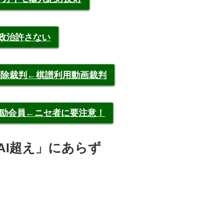
裁政治許さない
申告削除裁判←棋譜利用動画裁判
称元奨励会員←ニセ者に要注意！
AI超え」にあらず