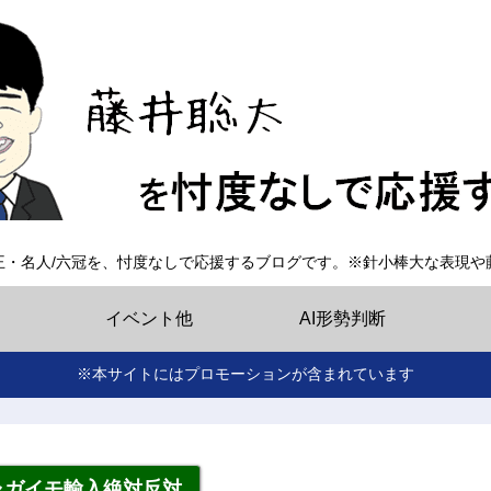
王・名人/六冠を、忖度なしで応援するブログです。※針小棒大な表現や
イベント他
AI形勢判断
※本サイトにはプロモーションが含まれています
ャガイモ輸入絶対反対