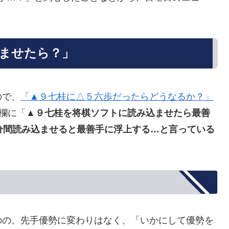
込ませたら？」
ので、
「▲９七桂に△５六歩だったらどうなるか？」
欄に「
▲９七桂を将棋ソフトに読み込ませたら最善
分間読み込ませると最善手に浮上する…と言っている
」
のの、先手優勢に変わりはなく、「いかにして優勢を