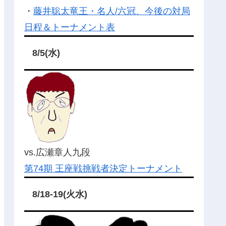
・
藤井聡太竜王・名人/六冠、今後の対局
日程＆トーナメント表
8/5(水)
vs.広瀬章人九段
第74期 王座戦挑戦者決定トーナメント
8/18-19(火水)