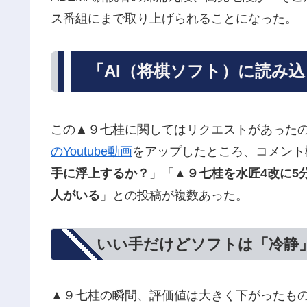
ス番組にまで取り上げられることになった。
「AI（将棋ソフト）に読み
この▲９七桂に関してはリクエストがあった
のYoutube動画
をアップしたところ、コメント
手に浮上するか？
」「
▲９七桂を水匠4改に5
人がいる
」との投稿が複数あった。
いい手だけどソフトは「冷静
▲９七桂の瞬間、評価値は大きく下がったも