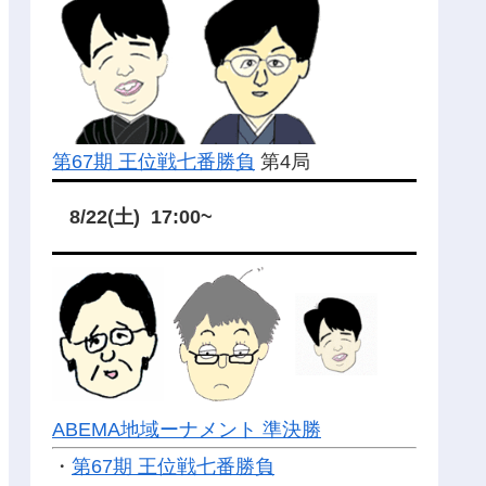
第67期 王位戦七番勝負
第4局
8/22(土) 17:00~
ABEMA地域ーナメント 準決勝
・
第67期 王位戦七番勝負