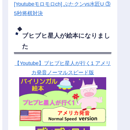
[Youtubeモロモロch] ぶたクンvs水匠U ③
5
秒将棋対決
ブヒブヒ星人が絵本になりまし
た
【Youtube】ブヒブヒ星人が行く1 アメリ
カ発音ノーマルスピード版