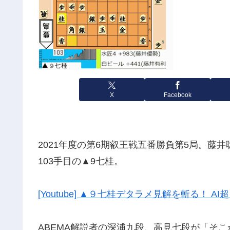
X
Facebook
2021年度の第6期叡王戦五番勝負第5局。藤
103手目の▲9七桂。
[Youtube] ▲９七桂デタラメ見解を斬る！ A
ABEMA解説者の深浦九段、高見七段が「そ