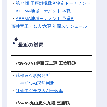
・
第74期 王座戦挑戦者決定トーナメント
・
ABEMA地域ーナメント 本戦T
・
ABEMA地域ーナメント 予選B
藤井竜王・名人/六冠 年間スケジュール
最近の対局
7/29-30 vs伊藤匠二冠 王位戦③
・
速報＆AI形勢判断
・
一手ずつAI形勢判断
・
評価値グラフ＆AI一致率
7/24 vs丸山忠久九段 王座戦