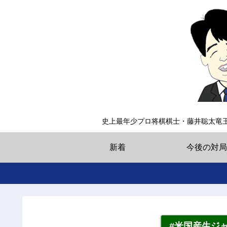
史上最年少プロ将棋棋士・藤井聡太竜
新着
今後の対局
#米国産生ジ