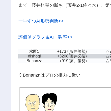
まで、藤井棋聖の勝ち（藤井2-1佐々木）。第4局
一手ずつAI形勢判断>>
評価値グラフ＆AI一致率>>
水匠5
+1737
(藤井勝勢)
△
dlshogi
+3208
(藤井必勝)
△
Bonanza
+919
(藤井優勢)
△
※Bonanzaはプロの棋力に近い