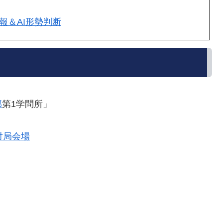
速報＆AI形勢判断
邸
第1学問所」
対局会場