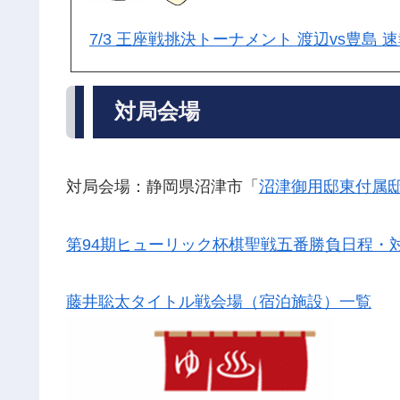
7/3 王座戦挑決トーナメント 渡辺vs豊島 
対局会場
対局会場：静岡県沼津市「
沼津御用邸東付属
第94期ヒューリック杯棋聖戦五番勝負日程・
藤井聡太タイトル戦会場（宿泊施設）一覧