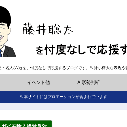
王・名人/六冠を、忖度なしで応援するブログです。※針小棒大な表現や
イベント他
AI形勢判断
※本サイトにはプロモーションが含まれています
ャガイモ輸入絶対反対