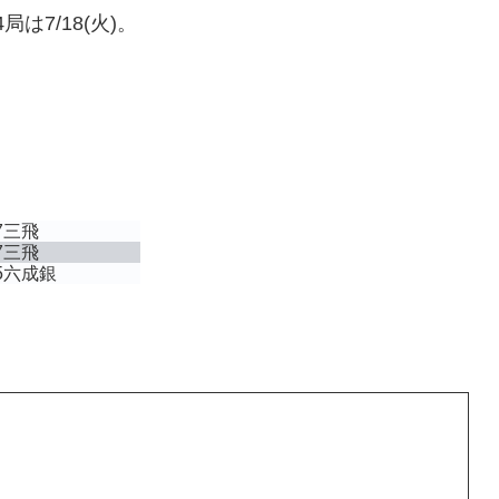
は7/18(火)。
7三飛
7三飛
5六成銀