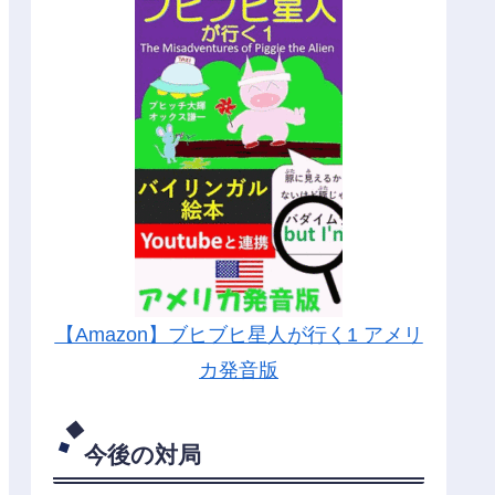
【Amazon】ブヒブヒ星人が行く1 アメリ
カ発音版
今後の対局