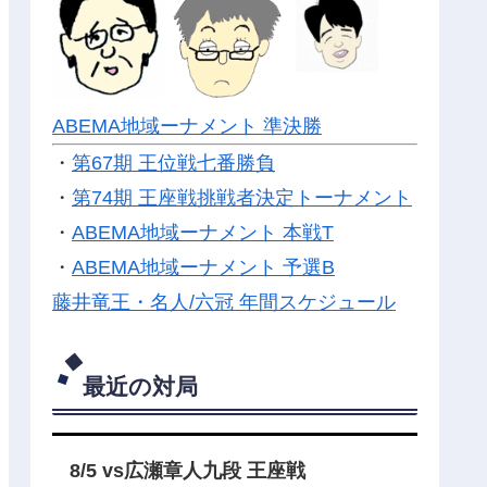
ABEMA地域ーナメント 準決勝
・
第67期 王位戦七番勝負
・
第74期 王座戦挑戦者決定トーナメント
・
ABEMA地域ーナメント 本戦T
・
ABEMA地域ーナメント 予選B
藤井竜王・名人/六冠 年間スケジュール
最近の対局
8/5 vs広瀬章人九段 王座戦