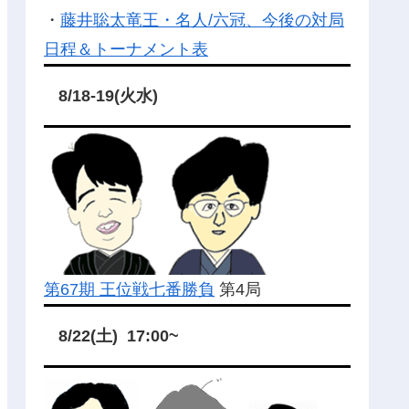
・
藤井聡太竜王・名人/六冠、今後の対局
日程＆トーナメント表
8/18-19(火水)
第67期 王位戦七番勝負
第4局
8/22(土) 17:00~