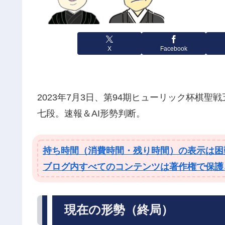
X
Facebook
2023年7月3日、第94期ヒューリック杯棋聖
七段。速報＆AI形勢判断。
持ち時間（消費時間・残り時間）の表示は困
ブログ内すべてのコンテンツは著作権で保護
現在の形勢（終局）