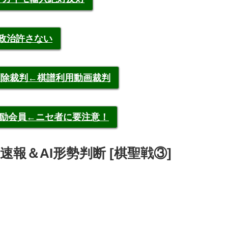
裁政治許さない
申告削除裁判←棋譜利用動画裁判
称元奨励会員←ニセ者に要注意！
地 速報＆AI形勢判断 [棋聖戦③]