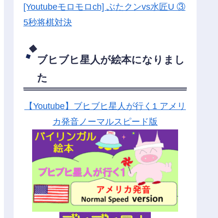
[Youtubeモロモロch] ぶたクンvs水匠U ③
5
秒将棋対決
ブヒブヒ星人が絵本になりまし
た
【Youtube】ブヒブヒ星人が行く1 アメリ
カ発音ノーマルスピード版