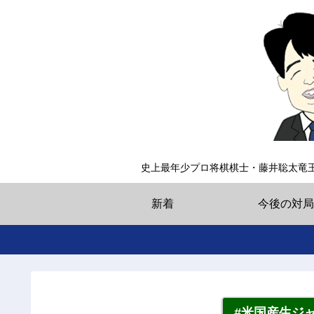
史上最年少プロ将棋棋士・藤井聡太竜
新着
今後の対局
#米国産生ジ