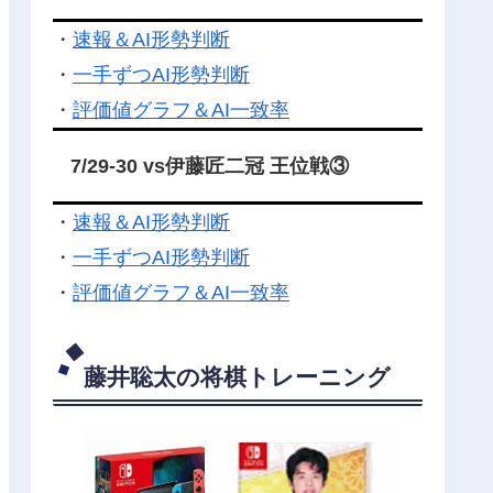
・
速報＆AI形勢判断
・
一手ずつAI形勢判断
・
評価値グラフ＆AI一致率
7/29-30 vs伊藤匠二冠 王位戦③
・
速報＆AI形勢判断
・
一手ずつAI形勢判断
・
評価値グラフ＆AI一致率
藤井聡太の将棋トレーニング