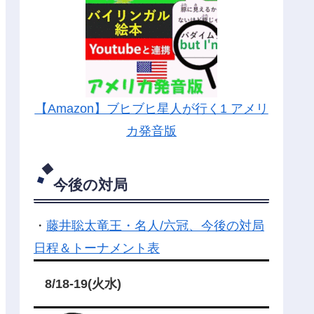
【Amazon】ブヒブヒ星人が行く1 アメリ
カ発音版
今後の対局
・
藤井聡太竜王・名人/六冠、今後の対局
日程＆トーナメント表
8/18-19(火水)