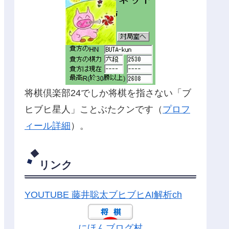
将棋倶楽部24でしか将棋を指さない「ブ
ヒブヒ星人」ことぶたクンです（
プロフ
ィール詳細
）。
リンク
YOUTUBE 藤井聡太ブヒブヒAI解析ch
にほんブログ村