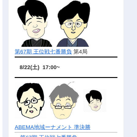
第67期 王位戦七番勝負
第4局
8/22(土) 17:00~
ABEMA地域ーナメント 準決勝