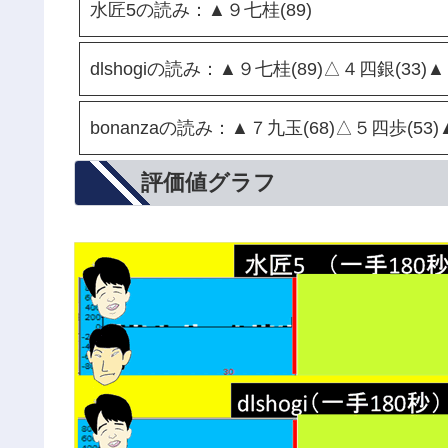
水匠5の読み：▲９七桂(89)
dlshogiの読み：▲９七桂(89)△４四銀(33)
bonanzaの読み：▲７九玉(68)△５四歩(53)
評価値グラフ