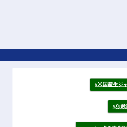
#米国産生ジ
#独