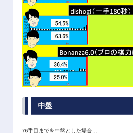
中盤
76手目までを中盤とした場合…