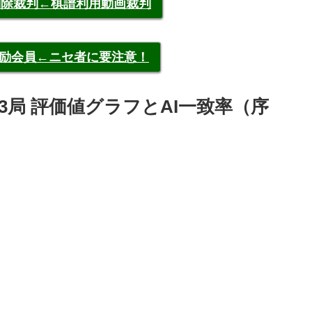
申告削除裁判←棋譜利用動画裁判
称元奨励会員←ニセ者に要注意！
3局 評価値グラフとAI一致率（序