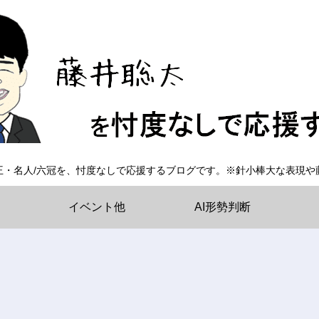
王・名人/六冠を、忖度なしで応援するブログです。※針小棒大な表現や
イベント他
AI形勢判断