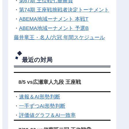
・
第67期 王位戦七番勝負
・
第74期 王座戦挑戦者決定トーナメント
・
ABEMA地域ーナメント 本戦T
・
ABEMA地域ーナメント 予選B
藤井竜王・名人/六冠 年間スケジュール
最近の対局
8/5 vs広瀬章人九段 王座戦
・
速報＆AI形勢判断
・
一手ずつAI形勢判断
・
評価値グラフ＆AI一致率