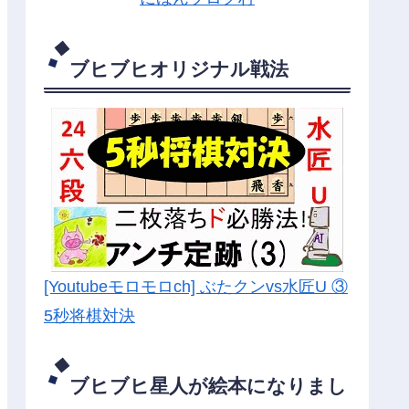
ブヒブヒオリジナル戦法
[Youtubeモロモロch] ぶたクンvs水匠U ③
5
秒将棋対決
ブヒブヒ星人が絵本になりまし