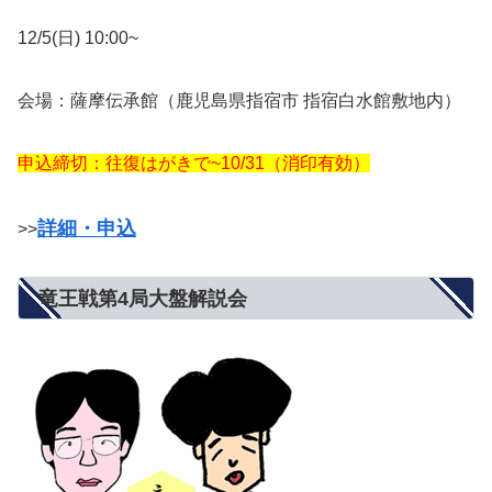
12/5(日) 10:00~
会場：薩摩伝承館（鹿児島県指宿市 指宿白水館敷地内）
申込締切：往復はがきで~10/31（消印有効）
詳細・申込
>>
竜王戦第4局大盤解説会