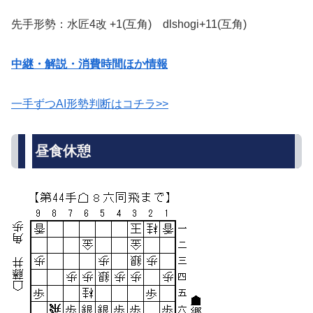
先手形勢：水匠4改 +1(互角) dlshogi+11(互角)
中継・解説・消費時間ほか情報
一手ずつAI形勢判断はコチラ>>
昼食休憩