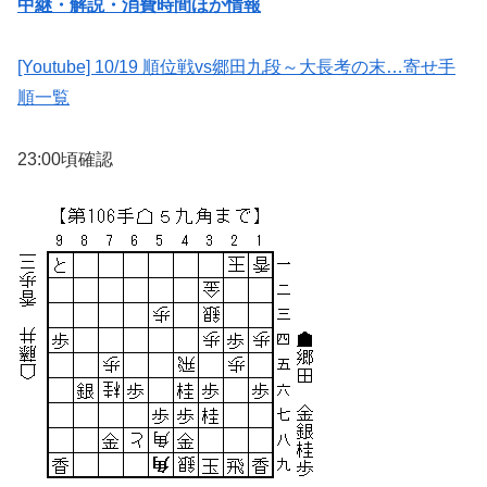
中継・解説・消費時間ほか情報
[Youtube] 10/19 順位戦vs郷田九段～大長考の末…寄せ手
順一覧
23:00頃確認