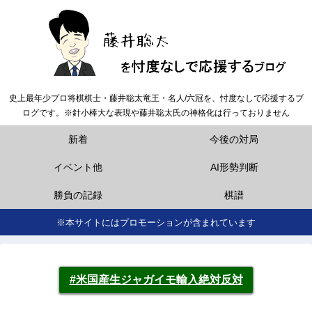
史上最年少プロ将棋棋士・藤井聡太竜王・名人/六冠を、忖度なしで応援するブ
ログです。※針小棒大な表現や藤井聡太氏の神格化は行っておりません
新着
今後の対局
イベント他
AI形勢判断
勝負の記録
棋譜
※本サイトにはプロモーションが含まれています
#米国産生ジャガイモ輸入絶対反対