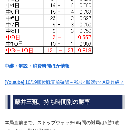
中継・解説・消費時間ほか情報
[Youtube] 10/19順位戦直前確認～残り4勝2敗でA級昇級？
藤井三冠、持ち時間別の勝率
本局直前まで、ストップウォッチ6時間の対局は5勝1敗