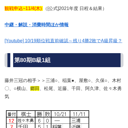
観戦申込~11/4(木)
（[公式]2021年度 日程＆結果）
中継・解説・消費時間ほか情報
[Youtube] 10/19順位戦直前確認～残り4勝2敗でA級昇級？
第80期B級1組
藤井三冠の相手＞＞三浦○、稲葉●、屋敷○、久保○、木村
〇、○横山、
郷田
、松尾、近藤、千田、阿久津、佐々木勇
気