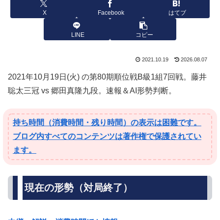
X
Facebook
はてブ
LINE
コピー
2021.10.19
2026.08.07
2021年10月19日(火) の第80期順位戦B級1組7回戦。藤井
聡太三冠 vs 郷田真隆九段。速報＆AI形勢判断。
持ち時間（消費時間・残り時間）の表示は困難です。
ブログ内すべてのコンテンツは著作権で保護されてい
ます。
現在の形勢（対局終了）