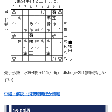
先手形勢：水匠4改 +111(互角) dlshogi+251(郷田指しや
すい)
中継・解説・消費時間ほか情報
16:00頃