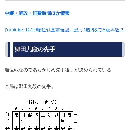
中継・解説・消費時間ほか情報
[Youtube] 10/19順位戦直前確認～残り4勝2敗でA級昇級？
郷田九段の先手
順位戦なのであらかじめ先手後手が決められている。
本局は郷田九段の先手。