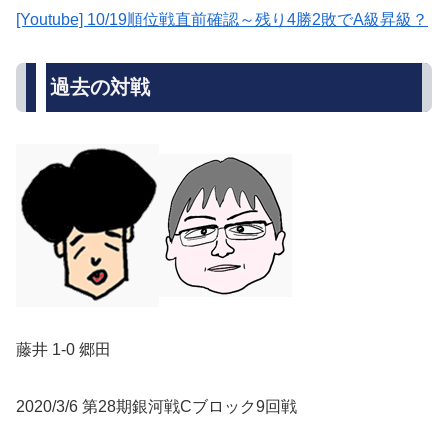
[Youtube] 10/19順位戦直前確認～残り4勝2敗でA級昇級？
過去の対戦
藤井 1-0 郷田
2020/3/6 第28期銀河戦Cブロック9回戦