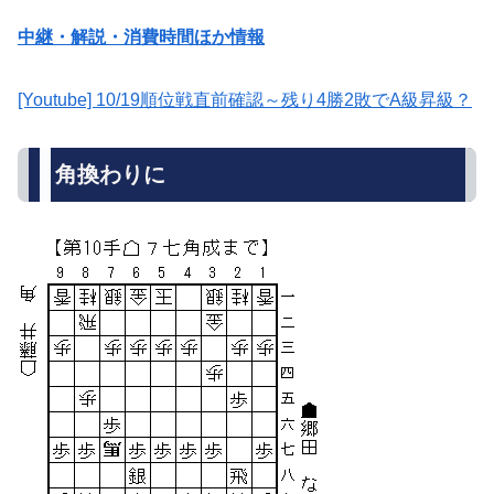
中継・解説・消費時間ほか情報
[Youtube] 10/19順位戦直前確認～残り4勝2敗でA級昇級？
角換わりに