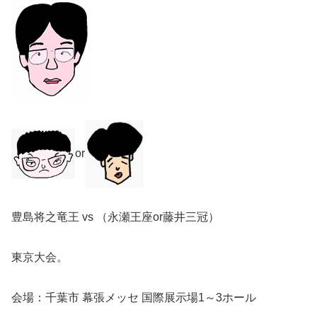
or
豊島将之竜王 vs （永瀬王座or藤井三冠）
東京大会。
会場：千葉市 幕張メッセ 国際展示場1～3ホール