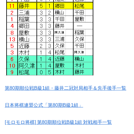
第80期順位戦B級1組・藤井二冠対局相手＆先手後手一覧
日本将棋連盟公式「第80期B級1組」
[モロモロ将棋] 第80期順位戦B級1組 対戦相手一覧