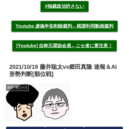
#独裁政治許さない
Youtube 虚偽申告削除裁判←棋譜利用動画裁判
[Youtube] 自称元奨励会員←ニセ者に要注意！
2021/10/19 藤井聡太vs郷田真隆 速報＆AI
形勢判断[順位戦]
速報・ニュース