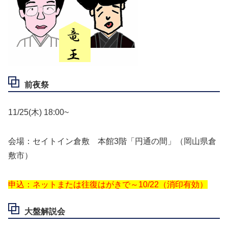
前夜祭
11/25(木) 18:00~
会場：セイトイン倉敷 本館3階「円通の間」（岡山県倉
敷市）
申込：ネットまたは往復はがきで～10/22（消印有効）
大盤解説会