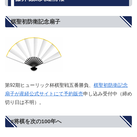
棋聖初防衛記念扇子
第92期ヒューリック杯棋聖戦五番勝負、
棋聖初防衛記念
扇子が産経公式サイトにて予約販売
申し込み受付中（締め
切り日は不明）。
#将棋を次の100年へ