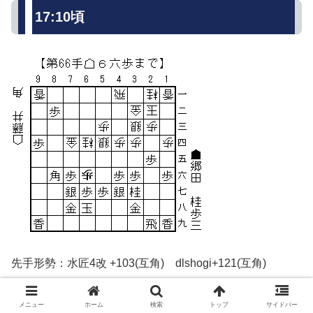
17:10頃
先手形勢：水匠4改 +103(互角) dlshogi+121(互角)
中継・解説・消費時間ほか情報
メニュー
ホーム
検索
トップ
サイドバー