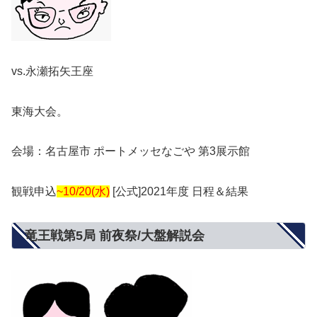
vs.永瀬拓矢王座
東海大会。
会場：名古屋市 ポートメッセなごや 第3展示館
観戦申込
~10/20(水)
[公式]2021年度 日程＆結果
竜王戦第5局 前夜祭/大盤解説会