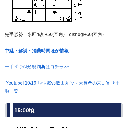
先手形勢：水匠4改 +50(互角) dlshogi+60(互角)
中継・解説・消費時間ほか情報
一手ずつAI形勢判断はコチラ>>
[Youtube] 10/19 順位戦vs郷田九段～大長考の末…寄せ手
順一覧
15:00頃