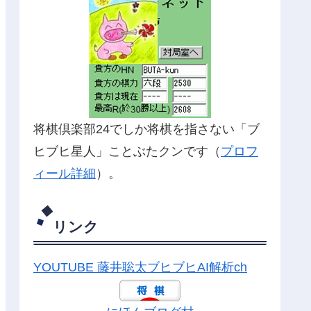
将棋倶楽部24でしか将棋を指さない「ブ
ヒブヒ星人」ことぶたクンです（
プロフ
ィール詳細
）。
リンク
YOUTUBE 藤井聡太ブヒブヒAI解析ch