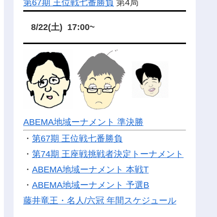
第67期 王位戦七番勝負
第4局
8/22(土) 17:00~
ABEMA地域ーナメント 準決勝
・
第67期 王位戦七番勝負
・
第74期 王座戦挑戦者決定トーナメント
・
ABEMA地域ーナメント 本戦T
・
ABEMA地域ーナメント 予選B
藤井竜王・名人/六冠 年間スケジュール