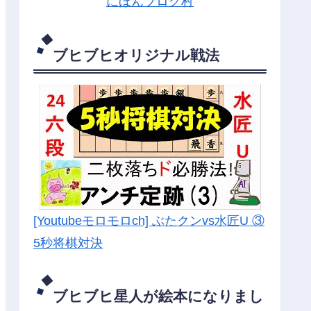
にほんブログ村
ブヒブヒオリジナル戦法
[Youtubeモロモロch] ぶたクンvs水匠U ③
5
秒将棋対決
ブヒブヒ星人が絵本になりまし