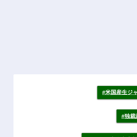
#米国産生ジ
#独