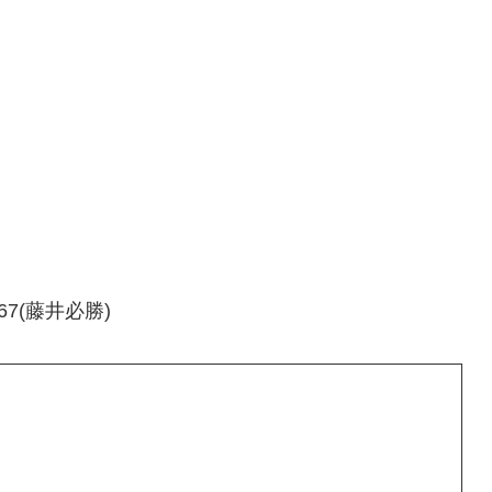
67(藤井必勝)