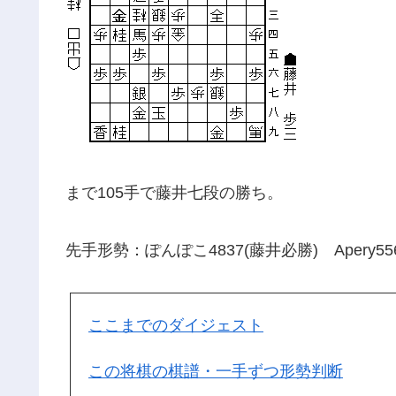
まで105手で藤井七段の勝ち。
先手形勢：ぽんぽこ4837(藤井必勝) Apery55
ここまでのダイジェスト
この将棋の棋譜・一手ずつ形勢判断