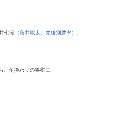
井七段（
藤井聡太、先後別勝率
）。
から、角換わりの将棋に。