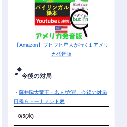
【Amazon】ブヒブヒ星人が行く1 アメリ
カ発音版
今後の対局
・
藤井聡太竜王・名人/六冠、今後の対局
日程＆トーナメント表
8/5(水)