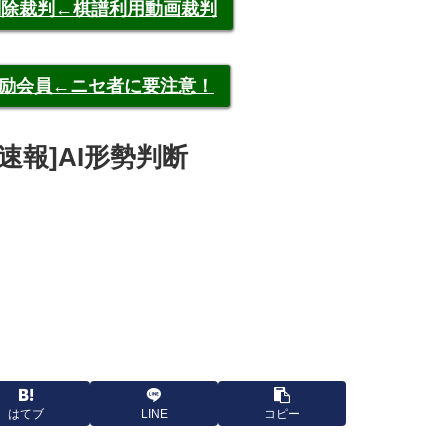
申告削除裁判←棋譜利用動画裁判
称元奨励会員←ニセ者に要注意！
武[速報]AI形勢判断
はてブ
LINE
コピー