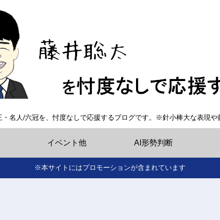
王・名人/六冠を、忖度なしで応援するブログです。※針小棒大な表現や
イベント他
AI形勢判断
※本サイトにはプロモーションが含まれています