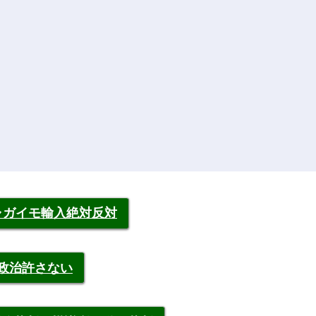
ャガイモ輸入絶対反対
裁政治許さない