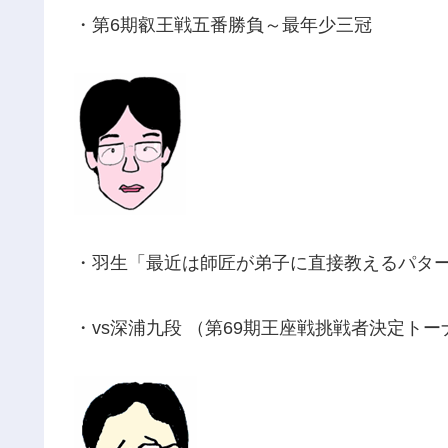
・第6期叡王戦五番勝負～最年少三冠
・羽生「最近は師匠が弟子に直接教えるパタ
・vs深浦九段 （第69期王座戦挑戦者決定トー