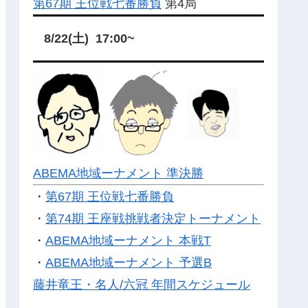
第67期 王位戦七番勝負
第4局
8/22(土) 17:00~
ABEMA地域ーナメント 準決勝
・
第67期 王位戦七番勝負
・
第74期 王座戦挑戦者決定トーナメント
・
ABEMA地域ーナメント 本戦T
・
ABEMA地域ーナメント 予選B
藤井竜王・名人/六冠 年間スケジュール