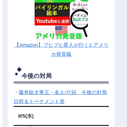
【Amazon】ブヒブヒ星人が行く1 アメリ
カ発音版
今後の対局
・
藤井聡太竜王・名人/六冠、今後の対局
日程＆トーナメント表
8/5(水)