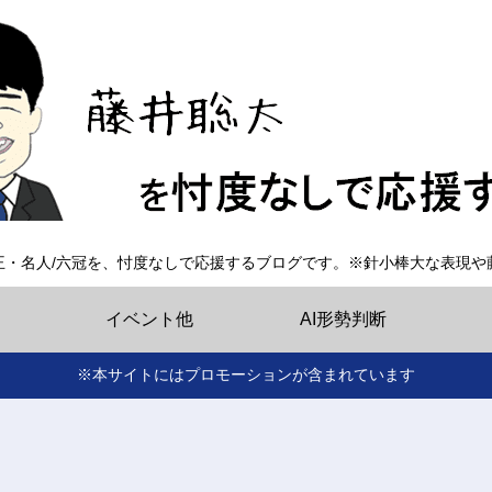
王・名人/六冠を、忖度なしで応援するブログです。※針小棒大な表現や
イベント他
AI形勢判断
※本サイトにはプロモーションが含まれています