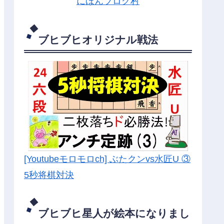
にほんブログ村
ブヒブヒオリジナル戦法
[Youtubeモロモロch] ぶたクンvs水匠U ③
5
秒将棋対決
ブヒブヒ星人が絵本になりまし