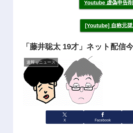
Youtube 虚偽
[Youtube] 自
「藤井聡太 19才」ネット配信今
速報・ニュース
X
Facebook