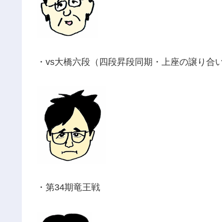
・vs大橋六段（四段昇段同期・上座の譲り合
・第34期竜王戦