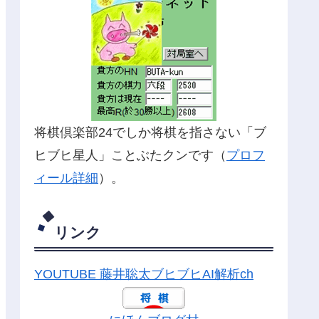
将棋倶楽部24でしか将棋を指さない「ブ
ヒブヒ星人」ことぶたクンです（
プロフ
ィール詳細
）。
リンク
YOUTUBE 藤井聡太ブヒブヒAI解析ch