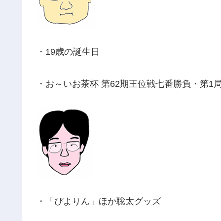
・19歳の誕生日
・お～いお茶杯 第62期王位戦七番勝負・第1
・「ぴよりん」ほか聡太グッズ