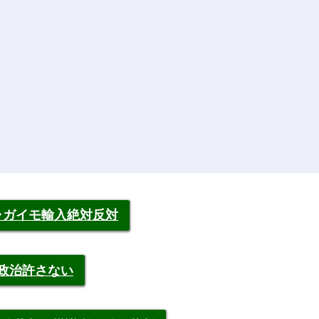
ャガイモ輸入絶対反対
裁政治許さない