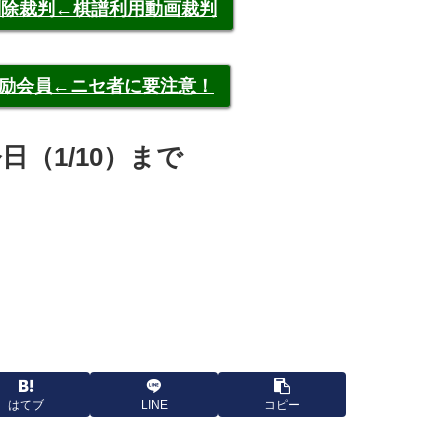
申告削除裁判←棋譜利用動画裁判
称元奨励会員←ニセ者に要注意！
日（1/10）まで
はてブ
LINE
コピー