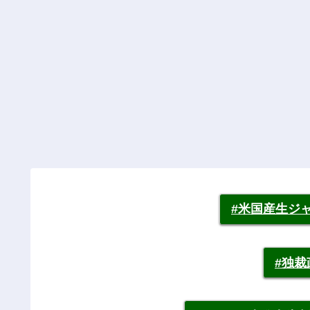
#米国産生ジ
#独