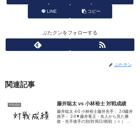
LINE
コピー
ぶたクンをフォローする
ぶたクン
関連記事
藤井聡太 vs 小林裕士 対戦成績
対戦成績
藤井聡太 4-0 小林裕士藤井先手： 2-0藤井
後手： 2-0▼藤井竜王・名人から見た勝
敗・先手後手の別/対局日/棋戦（ ○ ） 後
手 2017/4/4 第67期王将戦 一次予選 棋譜
（ ○ ） 後手 2017/10/19 第59期王位戦
予...