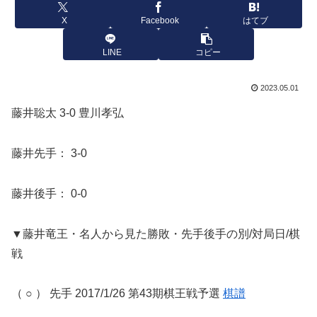
X
Facebook
はてブ
LINE
コピー
2023.05.01
藤井聡太 3-0 豊川孝弘
藤井先手： 3-0
藤井後手： 0-0
▼藤井竜王・名人から見た勝敗・先手後手の別/対局日/棋
戦
（ ○ ） 先手 2017/1/26 第43期棋王戦予選
棋譜