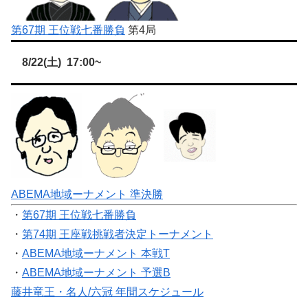
第67期 王位戦七番勝負
第4局
8/22(土) 17:00~
ABEMA地域ーナメント 準決勝
・
第67期 王位戦七番勝負
・
第74期 王座戦挑戦者決定トーナメント
・
ABEMA地域ーナメント 本戦T
・
ABEMA地域ーナメント 予選B
藤井竜王・名人/六冠 年間スケジュール