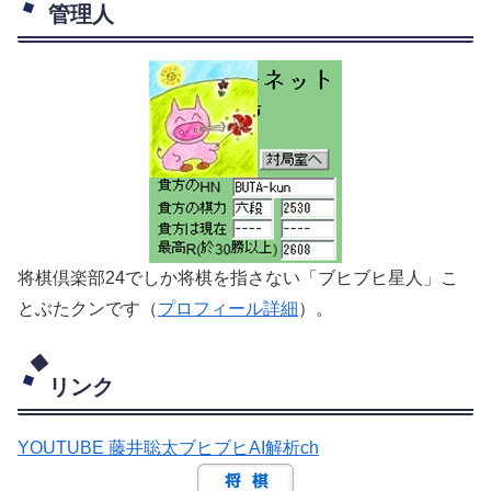
管理人
将棋倶楽部24でしか将棋を指さない「ブヒブヒ星人」こ
とぶたクンです（
プロフィール詳細
）。
リンク
YOUTUBE 藤井聡太ブヒブヒAI解析ch