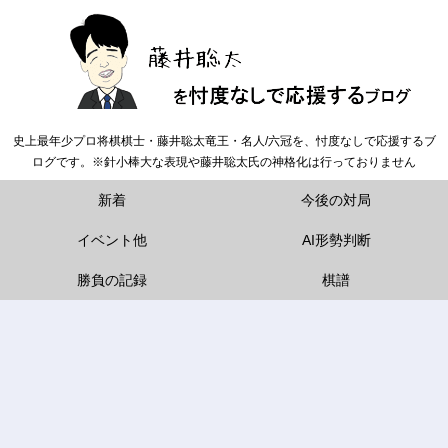
史上最年少プロ将棋棋士・藤井聡太竜王・名人/六冠を、忖度なしで応援するブ
ログです。※針小棒大な表現や藤井聡太氏の神格化は行っておりません
新着
今後の対局
イベント他
AI形勢判断
勝負の記録
棋譜