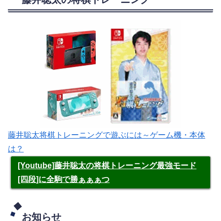
藤井聡太将棋トレーニングで遊ぶには～ゲーム機・本体
は？
[Youtube]藤井聡太の将棋トレーニング最強モード
[四段]に全駒で勝ぁぁぁつ
お知らせ