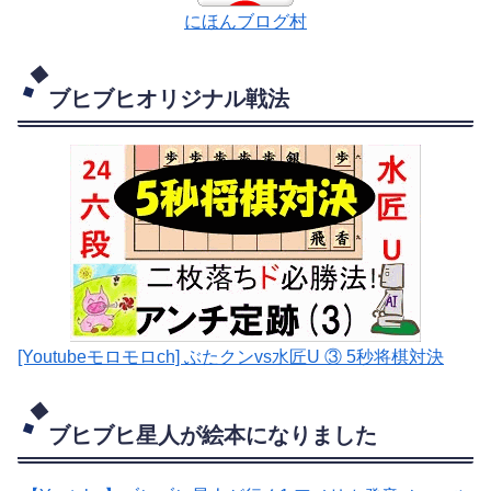
にほんブログ村
ブヒブヒオリジナル戦法
[Youtubeモロモロch] ぶたクンvs水匠U ③ 5
秒将棋対決
ブヒブヒ星人が絵本になりました