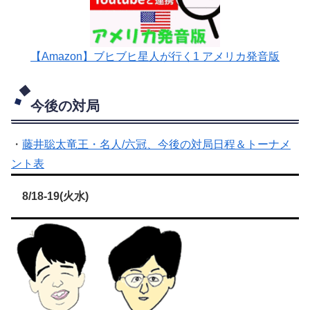
【Amazon】ブヒブヒ星人が行く1 アメリカ発音版
今後の対局
・
藤井聡太竜王・名人/六冠、今後の対局日程＆トーナメ
ント表
8/18-19(火水)