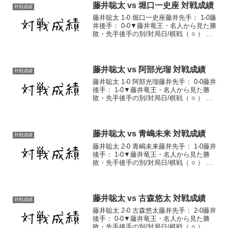
藤井聡太 vs 堀口一史座 対戦成績
対戦成績
藤井聡太 1-0 堀口一史座藤井先手： 1-0藤
井後手： 0-0▼藤井竜王・名人から見た勝
敗・先手後手の別/対局日/棋戦（ ○ ） 先
手 2019/7/2 第78期順位戦C級1組2回戦 棋
譜藤井聡太対戦成績一覧藤井聡太通算成
績
藤井聡太 vs 阿部光瑠 対戦成績
対戦成績
藤井聡太 1-0 阿部光瑠藤井先手： 0-0藤井
後手： 1-0▼藤井竜王・名人から見た勝
敗・先手後手の別/対局日/棋戦（ ○ ） 後
手 2018/4/10 第31期竜王戦5組ランキング
戦 棋譜藤井聡太対戦成績一覧藤井聡太通
算成績
藤井聡太 vs 青嶋未来 対戦成績
対戦成績
藤井聡太 2-0 青嶋未来藤井先手： 1-0藤井
後手： 1-0▼藤井竜王・名人から見た勝
敗・先手後手の別/対局日/棋戦（ ○ ） 後
手 2018/9/25 第49期新人王戦準決勝 棋譜
（ ○ ） 先手 2019/11/5 第78期順位戦C
級...
藤井聡太 vs 古森悠太 対戦成績
対戦成績
藤井聡太 2-0 古森悠太藤井先手： 2-0藤井
後手： 0-0▼藤井竜王・名人から見た勝
敗・先手後手の別/対局日/棋戦（ ○ ） 先