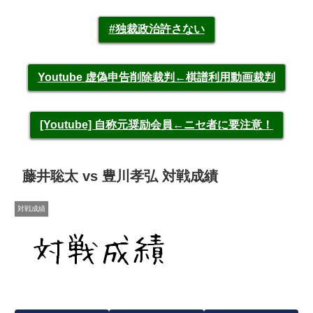
#独裁政治許さない
Youtube 虚偽申告削除裁判←棋譜利用動画裁判
[Youtube] 自称元奨励会員←ニセ者に要注意！
藤井聡太 vs 豊川孝弘 対戦成績
対戦成績