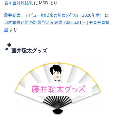
表＆全対局結果
に
MSD
より
藤井聡太、デビュー戦以来の勝負の記録（2026年度）
に
日本将棋連盟の対局予定 & 結果 2026.5.21～ | モロモロ将
棋
より
藤井聡太グッズ