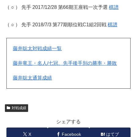
（ ○ ） 先手 2017/12/28 第66期王座戦一次予選
棋譜
（ ○ ） 先手 2018/7/3 第77期順位戦C1組2回戦
棋譜
藤井聡太対戦成績一覧
藤井竜王・名人/七冠、先手後手別の勝率・勝敗
藤井聡太通算成績
対戦成績
シェアする
X
Facebook
はてブ