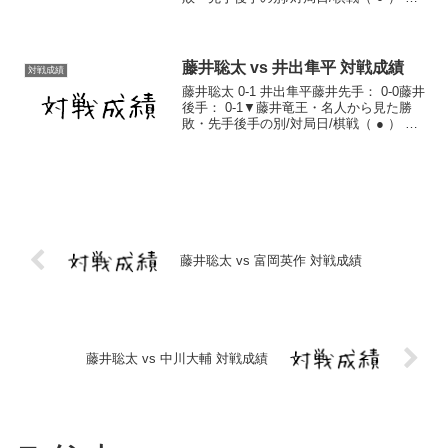
手 2018/2/14 第49期新人王戦 棋譜（ ○ ）
先手 2018/4/5 第44期棋王戦1次予選 棋...
藤井聡太 vs 井出隼平 対戦成績
対戦成績
藤井聡太 0-1 井出隼平藤井先手： 0-0藤井
後手： 0-1▼藤井竜王・名人から見た勝
敗・先手後手の別/対局日/棋戦（ ● ） 後
手 2017/9/2 第7期加古川青流戦トーナメ
ント戦・準々決勝 棋譜藤井聡太対戦成績
一覧藤井聡太通算成績
藤井聡太 vs 富岡英作 対戦成績
藤井聡太 vs 中川大輔 対戦成績