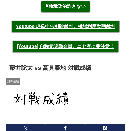
#独裁政治許さない
Youtube 虚偽申告削除裁判←棋譜利用動画裁判
[Youtube] 自称元奨励会員←ニセ者に要注意！
藤井聡太 vs 高見泰地 対戦成績
対戦成績