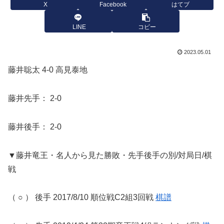
X
Facebook
はてブ
LINE
コピー
2023.05.01
藤井聡太 4-0 高見泰地
藤井先手： 2-0
藤井後手： 2-0
▼藤井竜王・名人から見た勝敗・先手後手の別/対局日/棋
戦
（ ○ ） 後手 2017/8/10 順位戦C2組3回戦
棋譜