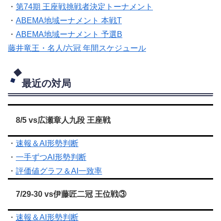
・
第74期 王座戦挑戦者決定トーナメント
・
ABEMA地域ーナメント 本戦T
・
ABEMA地域ーナメント 予選B
藤井竜王・名人/六冠 年間スケジュール
最近の対局
8/5 vs広瀬章人九段 王座戦
・
速報＆AI形勢判断
・
一手ずつAI形勢判断
・
評価値グラフ＆AI一致率
7/29-30 vs伊藤匠二冠 王位戦③
・
速報＆AI形勢判断