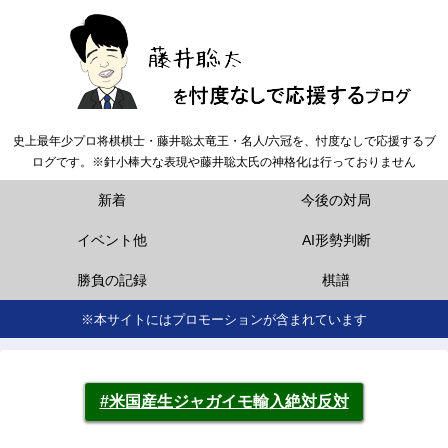
史上最年少プロ将棋棋士・藤井聡太竜王・名人/六冠を、忖度なしで応援するブ
ログです。※針小棒大な表現や藤井聡太氏の神格化は行っておりません
新着
今後の対局
イベント他
AI形勢判断
勝負の記録
棋譜
※本サイトにはプロモーションが含まれています
#米国産生ジャガイモ輸入絶対反対