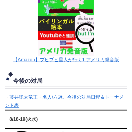
【Amazon】ブヒブヒ星人が行く1 アメリカ発音版
今後の対局
・
藤井聡太竜王・名人/六冠、今後の対局日程＆トーナメ
ント表
8/18-19(火水)