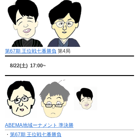
第67期 王位戦七番勝負
第4局
8/22(土) 17:00~
ABEMA地域ーナメント 準決勝
・
第67期 王位戦七番勝負