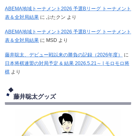
ABEMA地域トーナメント2026 予選Bリーグ トーナメント
表＆全対局結果
に
ぶたクン
より
ABEMA地域トーナメント2026 予選Bリーグ トーナメント
表＆全対局結果
に
MSD
より
藤井聡太、デビュー戦以来の勝負の記録（2026年度）
に
日本将棋連盟の対局予定 & 結果 2026.5.21～ | モロモロ将
棋
より
藤井聡太グッズ