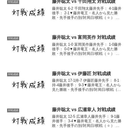
藤井聡太 vs 千田翔太 対戦成績
対戦成績
藤井聡太 6-2 千田翔太藤井先手： 4-1藤井
後手： 2-1▼藤井竜王・名人から見た勝
敗・先手後手の別/対局日/棋戦（ ○ ） 後
手 2017/4/17 67回NHK杯1回戦（5/14放
送） 棋譜（ ○ ） 先手 2019/6/22 第6...
藤井聡太 vs 富岡英作 対戦成績
対戦成績
藤井聡太 1-0 富岡英作藤井先手： 1-0藤井
後手： 0-0▼藤井竜王・名人から見た勝
敗・先手後手の別/対局日/棋戦（ ○ ） 先
手 2019/1/8 第77期順位戦C1組第9節 棋譜
藤井聡太対戦成績一覧藤井聡太通算成績
藤井聡太 vs 伊藤匠 対戦成績
対戦成績
藤井聡太 17-1持-7 伊藤匠藤井先手： 8-1
持-4藤井後手： 9-3▼藤井竜王・名人から
見た勝敗・先手後手の別/対局日/棋戦（ ○
） 後手 2022/8/1 第72回NHK杯テレビ将
棋トーナメント 棋譜（ ○ ） 先手
2022/1...
藤井聡太 vs 広瀬章人 対戦成績
対戦成績
藤井聡太 12-5 広瀬章人藤井先手： 9-1藤
井後手： 3-4▼藤井竜王・名人から見た勝
敗・先手後手の別/対局日/棋戦（ ○ ） 先