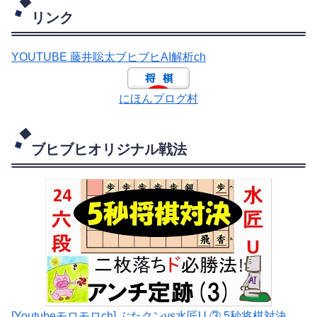
リンク
YOUTUBE 藤井聡太ブヒブヒAI解析ch
にほんブログ村
ブヒブヒオリジナル戦法
[Youtubeモロモロch] ぶたクンvs水匠U ③ 5
秒将棋対決