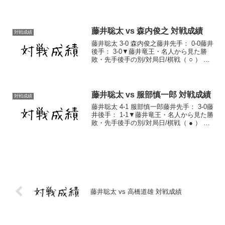
手 2018/2/17 第11回朝日オープン本戦決
勝 棋譜（ ● ） 先手 2019/11/19 第69期...
藤井聡太 vs 森内俊之 対戦成績
対戦成績
藤井聡太 3-0 森内俊之藤井先手： 0-0藤井
後手： 3-0▼藤井竜王・名人から見た勝
敗・先手後手の別/対局日/棋戦（ ○ ） 後
手 2017/9/3 第67回NHK杯トーナメント
棋譜（ ○ ） 後手 2019/4/12 第69期王将
戦...
藤井聡太 vs 服部慎一郎 対戦成績
対戦成績
藤井聡太 4-1 服部慎一郎藤井先手： 3-0藤
井後手： 1-1▼藤井竜王・名人から見た勝
敗・先手後手の別/対局日/棋戦（ ● ） 後
手 2025/1/19 第18回朝日杯将棋オープン
本戦トーナメント2回戦 棋譜（ ○ ） 先手
2025/...
藤井聡太 vs 高橋道雄 対戦成績