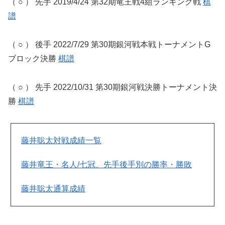
（ ○ ） 先手 2019/4/24 第32期竜王戦4組ランキング戦
棋
譜
（ ○ ） 後手 2022/7/29 第30期銀河戦本戦トーナメントG
ブロック決勝
棋譜
（ ○ ） 先手 2022/10/31 第30期銀河戦決勝トーナメント決
勝
棋譜
藤井聡太対戦成績一覧
藤井竜王・名人/七冠、先手後手別の勝率・勝敗
藤井聡太通算成績