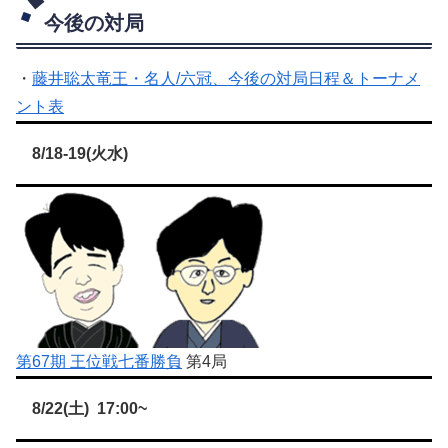
今後の対局
・
藤井聡太竜王・名人/六冠、今後の対局日程＆トーナメ
ント表
8/18-19(火水)
第67期 王位戦七番勝負
第4局
8/22(土) 17:00~