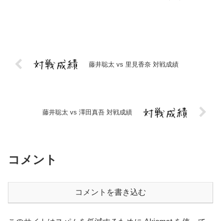
2020/1/7 第28期銀河戦Cブロック 棋譜（
○ ） 後手 2021/1/6 第79期順位戦B級2
組...
藤井聡太 vs 里見香奈 対戦成績
藤井聡太 vs 澤田真吾 対戦成績
コメント
コメントを書き込む