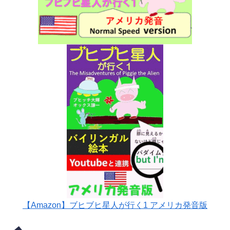
【Amazon】ブヒブヒ星人が行く1 アメリカ発音版