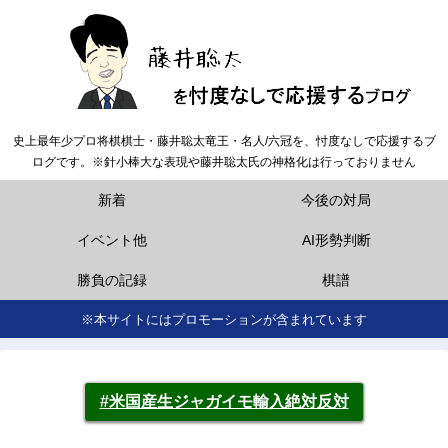
史上最年少プロ将棋棋士・藤井聡太竜王・名人/六冠を、忖度なしで応援するブ
ログです。※針小棒大な表現や藤井聡太氏の神格化は行っておりません
新着
今後の対局
イベント他
AI形勢判断
勝負の記録
棋譜
※本サイトにはプロモーションが含まれています
#米国産生ジャガイモ輸入絶対反対