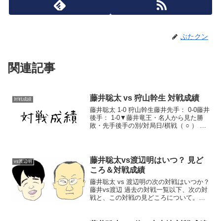
ぶたクン
関連記事
藤井聡太 vs 狩山幹生 対戦成績
対戦成績
藤井聡太 1-0 狩山幹生藤井先手： 0-0藤井
後手： 1-0▼藤井竜王・名人から見た勝
敗・先手後手の別/対局日/棋戦（ ○ ） 後
手 2024/8/9 第32期銀河戦決勝トーナメン
ト 棋譜藤井聡太対戦成績一覧藤井聡太通
算成績
藤井聡太vs渡辺明はいつ？ 見ど
vs渡辺明
ころ＆対戦成績
藤井聡太 vs 渡辺明の次の対戦はいつか？
藤井vs渡辺 過去の対戦一覧以下、次の対
戦と、この対戦の見どころについて。藤
井vs渡辺明 次の対戦伊藤園お～いお茶杯
第65期王位戦七番勝負藤井vs渡辺明の見