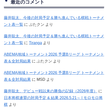
最近のコメント
藤井聡太、今後の対局予定＆勝ち進んでいる棋戦トーナメ
ント表一覧
に
ぶたクン
より
藤井聡太、今後の対局予定＆勝ち進んでいる棋戦トーナメ
ント表一覧
に
Tiranga
より
ABEMA地域トーナメント2026 予選Bリーグ トーナメント
表＆全対局結果
に
ぶたクン
より
ABEMA地域トーナメント2026 予選Bリーグ トーナメント
表＆全対局結果
に
MSD
より
藤井聡太、デビュー戦以来の勝負の記録（2026年度）
に
日本将棋連盟の対局予定 & 結果 2026.5.21～ | モロモロ将
棋
より