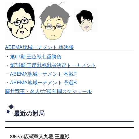
ABEMA地域ーナメント 準決勝
・
第67期 王位戦七番勝負
・
第74期 王座戦挑戦者決定トーナメント
・
ABEMA地域ーナメント 本戦T
・
ABEMA地域ーナメント 予選B
藤井竜王・名人/六冠 年間スケジュール
最近の対局
8/5 vs広瀬章人九段 王座戦