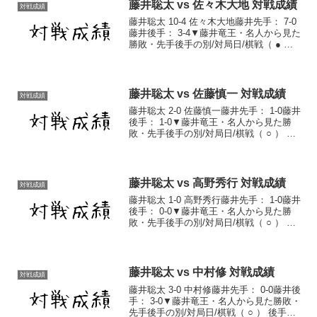
どころ中学生棋士藤井聡太竜王/五冠、渡
藤井聡太 vs 佐々木大地 対戦成績
対戦成績
辺明...
藤井聡太 10-4 佐々木大地藤井先手： 7-0
藤井後手： 3-4▼藤井竜王・名人から見た
勝敗・先手後手の別/対局日/棋戦（ ● ）
後手 2017/9/7 第43期新人王戦トーナメン
ト戦・準々決勝 棋譜（ ○ ） 後手
2017/10/9...
藤井聡太 vs 佐藤慎一 対戦成績
対戦成績
藤井聡太 2-0 佐藤慎一藤井先手： 1-0藤井
後手： 1-0▼藤井竜王・名人から見た勝
敗・先手後手の別/対局日/棋戦（ ○ ） 先
手 2017/9/14 順位戦C2組4回戦 棋譜（ ○
） 後手 2018/12/12 第27期銀河戦本戦 ...
藤井聡太 vs 高野秀行 対戦成績
対戦成績
藤井聡太 1-0 高野秀行藤井先手： 1-0藤井
後手： 0-0▼藤井竜王・名人から見た勝
敗・先手後手の別/対局日/棋戦（ ○ ） 先
手 2020/2/4 第78期順位戦C級1組9回戦 棋
譜藤井聡太対戦成績一覧藤井聡太通算成
績
藤井聡太 vs 中村修 対戦成績
対戦成績
藤井聡太 3-0 中村修藤井先手： 0-0藤井後
手： 3-0▼藤井竜王・名人から見た勝敗・
先手後手の別/対局日/棋戦（ ○ ） 後手