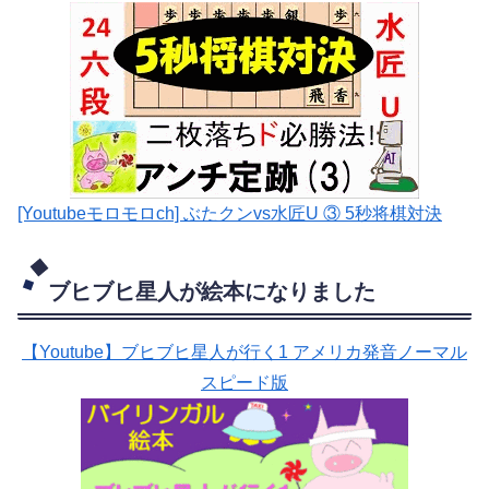
[Youtubeモロモロch] ぶたクンvs水匠U ③ 5
秒将棋対決
ブヒブヒ星人が絵本になりました
【Youtube】ブヒブヒ星人が行く1 アメリカ発音ノーマル
スピード版