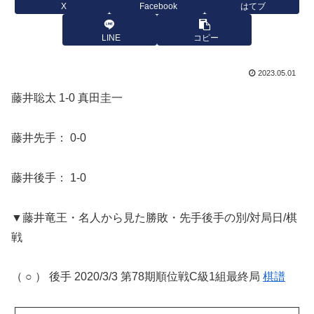
X
Facebook
はてブ
LINE
コピー
2023.05.01
藤井聡太 1-0 真田圭一
藤井先手： 0-0
藤井後手： 1-0
▼藤井竜王・名人から見た勝敗・先手後手の別/対局日/棋
戦
（ ○ ） 後手 2020/3/3 第78期順位戦C級1組最終局
棋譜