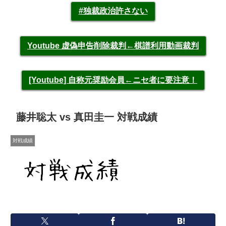
#独裁政治許さない
Youtube 虚偽申告削除裁判←棋譜利用動画裁判
[Youtube] 自称元奨励会員←ニセ者に要注意！
藤井聡太 vs 真田圭一 対戦成績
対戦成績