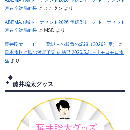
ABEMA地域トーナメント2026 予選Bリーグ トーナメント
表＆全対局結果
に
ぶたクン
より
ABEMA地域トーナメント2026 予選Bリーグ トーナメント
表＆全対局結果
に
MSD
より
藤井聡太、デビュー戦以来の勝負の記録（2026年度）
に
日本将棋連盟の対局予定 & 結果 2026.5.21～ | モロモロ将
棋
より
藤井聡太グッズ