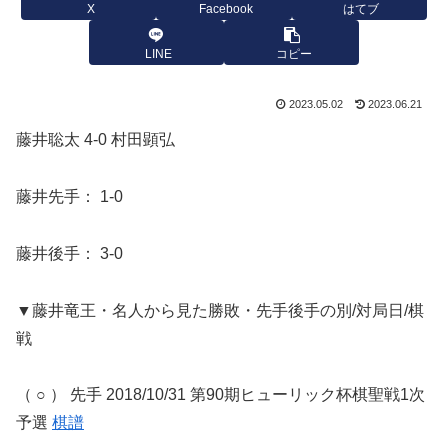
X
Facebook
はてブ
LINE
コピー
2023.05.02
2023.06.21
藤井聡太 4-0 村田顕弘
藤井先手： 1-0
藤井後手： 3-0
▼藤井竜王・名人から見た勝敗・先手後手の別/対局日/棋
戦
（ ○ ） 先手 2018/10/31 第90期ヒューリック杯棋聖戦1次
予選
棋譜