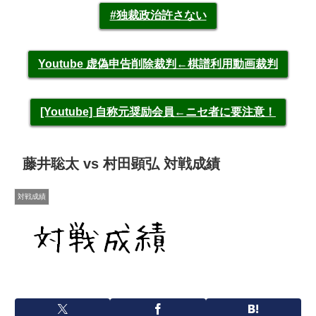
#独裁政治許さない
Youtube 虚偽申告削除裁判←棋譜利用動画裁判
[Youtube] 自称元奨励会員←ニセ者に要注意！
藤井聡太 vs 村田顕弘 対戦成績
対戦成績