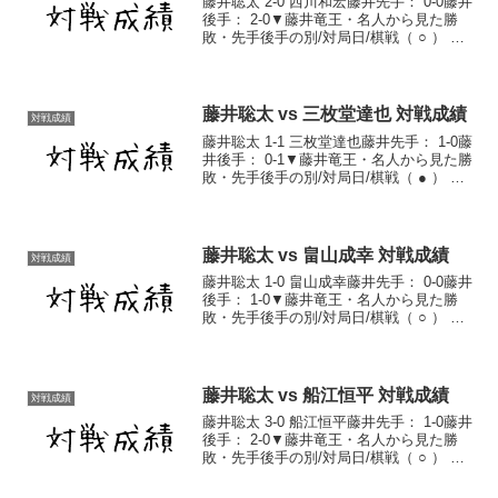
藤井聡太 2-0 西川和宏藤井先手： 0-0藤井
後手： 2-0▼藤井竜王・名人から見た勝
敗・先手後手の別/対局日/棋戦（ ○ ） 後
手 2017/5/12 第67期王将戦一次予選7組3
回戦 棋譜（ ○ ） 後手 2019/10/28 第61...
藤井聡太 vs 三枚堂達也 対戦成績
対戦成績
藤井聡太 1-1 三枚堂達也藤井先手： 1-0藤
井後手： 0-1▼藤井竜王・名人から見た勝
敗・先手後手の別/対局日/棋戦（ ● ） 後
手 2017/7/21 上州ＹＡＭＡＤＡチャレン
ジ杯4回戦 棋譜（ ○ ） 先手 2018/3/15 第
7...
藤井聡太 vs 畠山成幸 対戦成績
対戦成績
藤井聡太 1-0 畠山成幸藤井先手： 0-0藤井
後手： 1-0▼藤井竜王・名人から見た勝
敗・先手後手の別/対局日/棋戦（ ○ ） 後
手 2019/3/8 第32期竜王戦4組ランキング
戦2回戦 棋譜藤井聡太対戦成績一覧藤井
聡太通算成績
藤井聡太 vs 船江恒平 対戦成績
対戦成績
藤井聡太 3-0 船江恒平藤井先手： 1-0藤井
後手： 2-0▼藤井竜王・名人から見た勝
敗・先手後手の別/対局日/棋戦（ ○ ） 後
手 2018/5/18 第31期竜王戦5組ランキング
戦準決勝 棋譜（ ○ ） 後手 2019/12/3 第