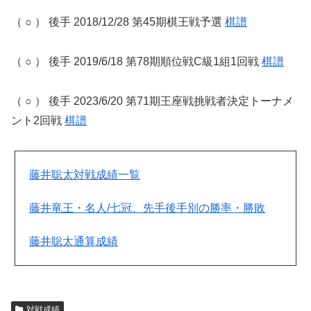
（ ○ ） 後手 2018/12/28 第45期棋王戦予選
棋譜
（ ○ ） 後手 2019/6/18 第78期順位戦C級1組1回戦
棋譜
（ ○ ） 後手 2023/6/20 第71期王座戦挑戦者決定トーナメ
ント2回戦
棋譜
藤井聡太対戦成績一覧
藤井竜王・名人/七冠、先手後手別の勝率・勝敗
藤井聡太通算成績
対戦成績