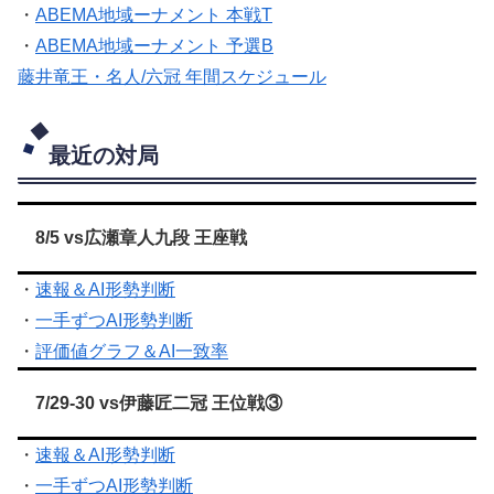
・
ABEMA地域ーナメント 本戦T
・
ABEMA地域ーナメント 予選B
藤井竜王・名人/六冠 年間スケジュール
最近の対局
8/5 vs広瀬章人九段 王座戦
・
速報＆AI形勢判断
・
一手ずつAI形勢判断
・
評価値グラフ＆AI一致率
7/29-30 vs伊藤匠二冠 王位戦③
・
速報＆AI形勢判断
・
一手ずつAI形勢判断