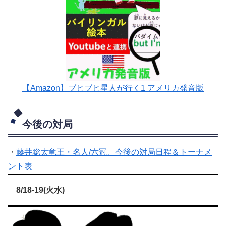
【Amazon】ブヒブヒ星人が行く1 アメリカ発音版
今後の対局
・
藤井聡太竜王・名人/六冠、今後の対局日程＆トーナメ
ント表
8/18-19(火水)