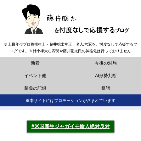
史上最年少プロ将棋棋士・藤井聡太竜王・名人/六冠を、忖度なしで応援するブ
ログです。※針小棒大な表現や藤井聡太氏の神格化は行っておりません
新着
今後の対局
イベント他
AI形勢判断
勝負の記録
棋譜
※本サイトにはプロモーションが含まれています
#米国産生ジャガイモ輸入絶対反対