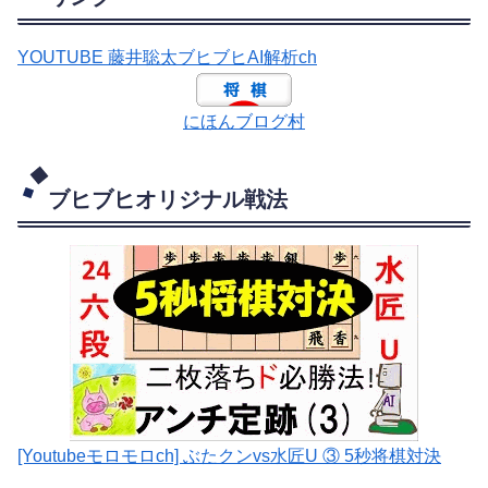
YOUTUBE 藤井聡太ブヒブヒAI解析ch
にほんブログ村
ブヒブヒオリジナル戦法
[Youtubeモロモロch] ぶたクンvs水匠U ③ 5
秒将棋対決