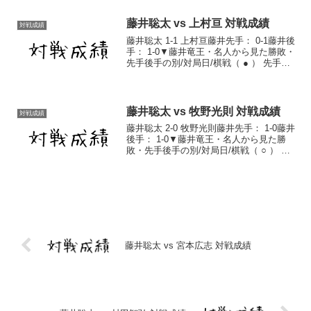
7...
藤井聡太 vs 上村亘 対戦成績
対戦成績
藤井聡太 1-1 上村亘藤井先手： 0-1藤井後
手： 1-0▼藤井竜王・名人から見た勝敗・
先手後手の別/対局日/棋戦（ ● ） 先手
2017/9/22 第26期銀河戦本戦トーナメン
トＨブロック2回戦 棋譜（ ○ ） 後手
2020/3/2...
藤井聡太 vs 牧野光則 対戦成績
対戦成績
藤井聡太 2-0 牧野光則藤井先手： 1-0藤井
後手： 1-0▼藤井竜王・名人から見た勝
敗・先手後手の別/対局日/棋戦（ ○ ） 後
手 2018/2/8 第44期棋王戦1次予選 棋譜（
○ ） 先手 2019/5/15 第45期棋王戦予選
準...
藤井聡太 vs 宮本広志 対戦成績