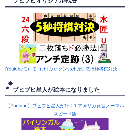
ブヒブヒオリジナル戦法
[Youtubeモロモロch] ぶたクンvs水匠U ③ 5
秒将棋対決
ブヒブヒ星人が絵本になりました
【Youtube】ブヒブヒ星人が行く1 アメリカ発音ノーマル
スピード版