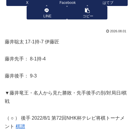
X
Facebook
はてブ
LINE
コピー
2026.08.01
藤井聡太 17-1持-7 伊藤匠
藤井先手： 8-1持-4
藤井後手： 9-3
▼藤井竜王・名人から見た勝敗・先手後手の別/対局日/棋
戦
（ ○ ） 後手 2022/8/1 第72回NHK杯テレビ将棋トーナメ
ント
棋譜