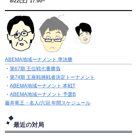
8/22(土) 17:00~
ABEMA地域ーナメント 準決勝
・
第67期 王位戦七番勝負
・
第74期 王座戦挑戦者決定トーナメント
・
ABEMA地域ーナメント 本戦T
・
ABEMA地域ーナメント 予選B
藤井竜王・名人/六冠 年間スケジュール
最近の対局