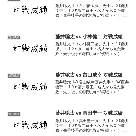
藤井聡太 1-0 石川優太藤井先手： 0-0藤井
後手： 1-0▼藤井竜王・名人から見た勝
敗・先手後手の別/対局日/棋戦（ ○ ） 後
手 2026/1/25放送 第75回NHK杯将棋トー
ナメント 棋譜藤井聡太対戦成績一覧藤井
聡太通算成績
藤井聡太 vs 小林健二 対戦成績
対戦成績
藤井聡太 2-0 小林健二藤井先手： 1-0藤井
後手： 1-0▼藤井竜王・名人から見た勝
敗・先手後手の別/対局日/棋戦（ ○ ） 後
手 2017/8/15 第59期王位戦予選 棋譜（ ○
） 先手 2017/9/20 第66期王座戦一次予
選...
藤井聡太 vs 畠山成幸 対戦成績
対戦成績
藤井聡太 1-0 畠山成幸藤井先手： 0-0藤井
後手： 1-0▼藤井竜王・名人から見た勝
敗・先手後手の別/対局日/棋戦（ ○ ） 後
手 2019/3/8 第32期竜王戦4組ランキング
戦2回戦 棋譜藤井聡太対戦成績一覧藤井
聡太通算成績
藤井聡太 vs 真田圭一 対戦成績
対戦成績
藤井聡太 1-0 真田圭一藤井先手： 0-0藤井
後手： 1-0▼藤井竜王・名人から見た勝
敗・先手後手の別/対局日/棋戦（ ○ ） 後
手 2020/3/3 第78期順位戦C級1組最終局