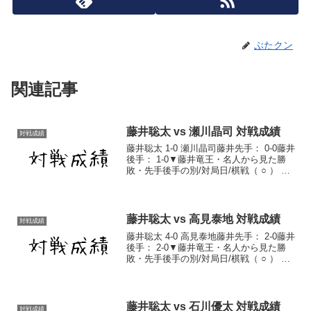
ぶたクン
関連記事
藤井聡太 vs 瀬川晶司 対戦成績
対戦成績
藤井聡太 1-0 瀬川晶司藤井先手： 0-0藤井
後手： 1-0▼藤井竜王・名人から見た勝
敗・先手後手の別/対局日/棋戦（ ○ ） 後
手 2017/6/15 順位戦C2組1回戦 棋譜藤井
聡太対戦成績一覧藤井聡太通算成績
藤井聡太 vs 高見泰地 対戦成績
対戦成績
藤井聡太 4-0 高見泰地藤井先手： 2-0藤井
後手： 2-0▼藤井竜王・名人から見た勝
敗・先手後手の別/対局日/棋戦（ ○ ） 後
手 2017/8/10 順位戦C2組3回戦 棋譜（ ○
） 先手 2019/4/24 第32期竜王戦4組ラ
ン...
藤井聡太 vs 石川優太 対戦成績
対戦成績