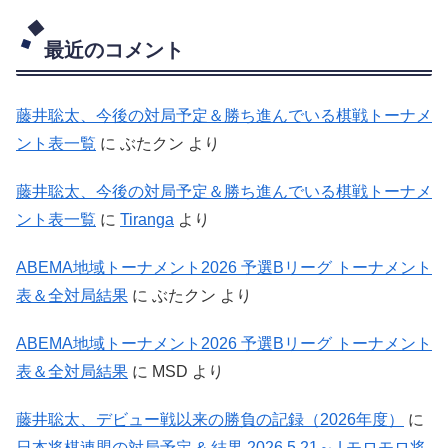
最近のコメント
藤井聡太、今後の対局予定＆勝ち進んでいる棋戦トーナメ
ント表一覧
に
ぶたクン
より
藤井聡太、今後の対局予定＆勝ち進んでいる棋戦トーナメ
ント表一覧
に
Tiranga
より
ABEMA地域トーナメント2026 予選Bリーグ トーナメント
表＆全対局結果
に
ぶたクン
より
ABEMA地域トーナメント2026 予選Bリーグ トーナメント
表＆全対局結果
に
MSD
より
藤井聡太、デビュー戦以来の勝負の記録（2026年度）
に
日本将棋連盟の対局予定 & 結果 2026.5.21～ | モロモロ将