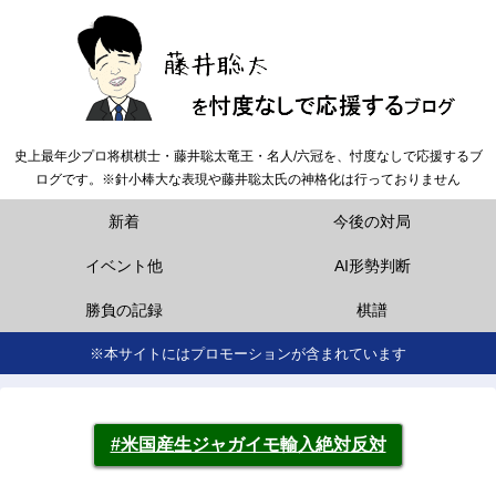
史上最年少プロ将棋棋士・藤井聡太竜王・名人/六冠を、忖度なしで応援するブ
ログです。※針小棒大な表現や藤井聡太氏の神格化は行っておりません
新着
今後の対局
イベント他
AI形勢判断
勝負の記録
棋譜
※本サイトにはプロモーションが含まれています
#米国産生ジャガイモ輸入絶対反対