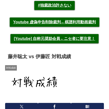
#独裁政治許さない
Youtube 虚偽申告削除裁判←棋譜利用動画裁判
[Youtube] 自称元奨励会員←ニセ者に要注意！
藤井聡太 vs 伊藤匠 対戦成績
対戦成績