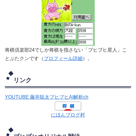
将棋倶楽部24でしか将棋を指さない「ブヒブヒ星人」こ
とぶたクンです（
プロフィール詳細
）。
リンク
YOUTUBE 藤井聡太ブヒブヒAI解析ch
にほんブログ村