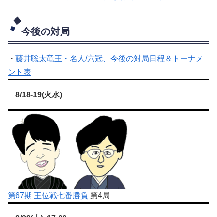
今後の対局
・
藤井聡太竜王・名人/六冠、今後の対局日程＆トーナメ
ント表
8/18-19(火水)
第67期 王位戦七番勝負
第4局