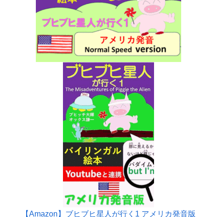
【Amazon】ブヒブヒ星人が行く1 アメリカ発音版