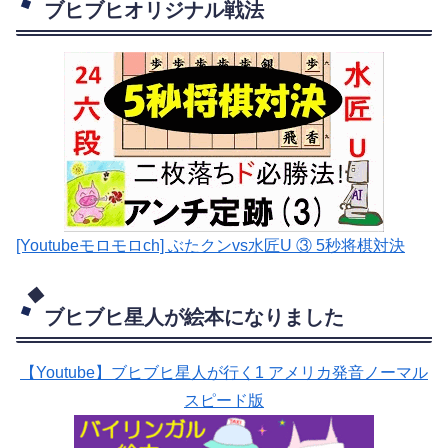
ブヒブヒオリジナル戦法
[Youtubeモロモロch] ぶたクンvs水匠U ③ 5
秒将棋対決
ブヒブヒ星人が絵本になりました
【Youtube】ブヒブヒ星人が行く1 アメリカ発音ノーマル
スピード版