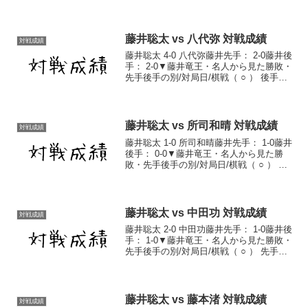
手 2017/4/26 第43期棋王戦 予選 棋譜（ ○
） 先手 2017/7/27 第26期銀河戦予選 ...
藤井聡太 vs 八代弥 対戦成績
対戦成績
藤井聡太 4-0 八代弥藤井先手： 2-0藤井後
手： 2-0▼藤井竜王・名人から見た勝敗・
先手後手の別/対局日/棋戦（ ○ ） 後手
2018/7/28 第49期新人王戦3回戦 棋譜（ ○
） 先手 2021/4/16 第34期竜王戦2組ラ...
藤井聡太 vs 所司和晴 対戦成績
対戦成績
藤井聡太 1-0 所司和晴藤井先手： 1-0藤井
後手： 0-0▼藤井竜王・名人から見た勝
敗・先手後手の別/対局日/棋戦（ ○ ） 先
手 2017/3/16 第30期竜王戦6組ランキング
戦 棋譜藤井聡太対戦成績一覧藤井聡太通
算成績
藤井聡太 vs 中田功 対戦成績
対戦成績
藤井聡太 2-0 中田功藤井先手： 1-0藤井後
手： 1-0▼藤井竜王・名人から見た勝敗・
先手後手の別/対局日/棋戦（ ○ ） 先手
2017/7/6 順位戦C2組2回戦 棋譜（ ○ ）
後手 2018/1/11 第31期竜王戦5組ランキ
ン...
藤井聡太 vs 藤本渚 対戦成績
対戦成績