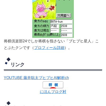
将棋倶楽部24でしか将棋を指さない「ブヒブヒ星人」こ
とぶたクンです（
プロフィール詳細
）。
リンク
YOUTUBE 藤井聡太ブヒブヒAI解析ch
にほんブログ村