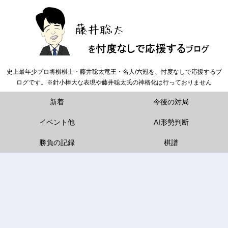
史上最年少プロ将棋棋士・藤井聡太竜王・名人/六冠を、忖度なしで応援するブ
ログです。※針小棒大な表現や藤井聡太氏の神格化は行っておりません
新着
今後の対局
イベント他
AI形勢判断
勝負の記録
棋譜