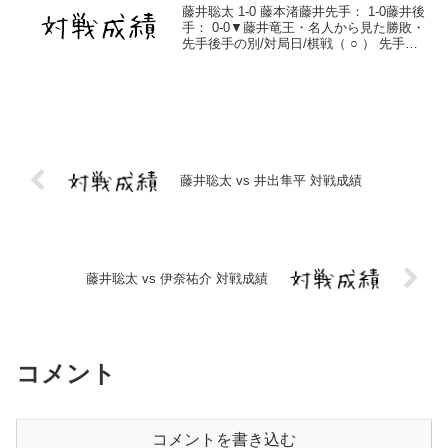
藤井聡太 1-0 藤本渚藤井先手： 1-0藤井後
手： 0-0▼藤井竜王・名人から見た勝敗・
先手後手の別/対局日/棋戦（ ○ ） 先手
2025/12/21放送 第75回NHK杯将棋トーナ
メント 棋譜藤井聡太対戦成績一覧藤井聡
太通算成績
藤井聡太 vs 井出隼平 対戦成績
藤井聡太 vs 伊奈祐介 対戦成績
コメント
コメントを書き込む