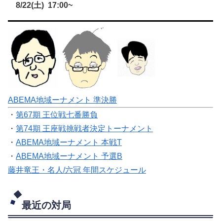
8/22(土) 17:00~
ABEMA地域ーナメント 準決勝
・
第67期 王位戦七番勝負
・
第74期 王座戦挑戦者決定トーナメント
・
ABEMA地域ーナメント 本戦T
・
ABEMA地域ーナメント 予選B
藤井竜王・名人/六冠 年間スケジュール
最近の対局