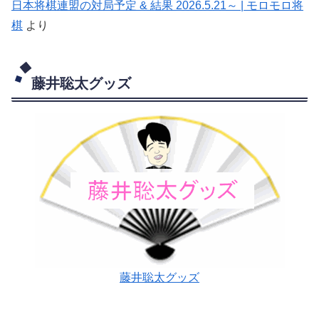
日本将棋連盟の対局予定 & 結果 2026.5.21～ | モロモロ将
棋
より
藤井聡太グッズ
藤井聡太グッズ