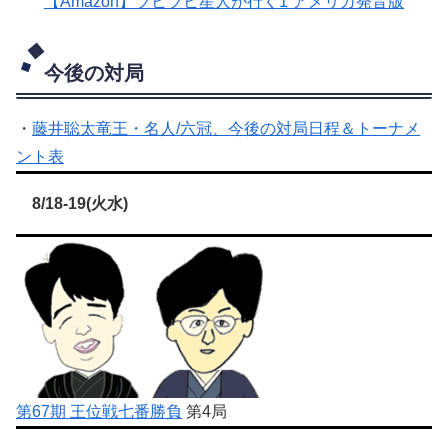
【Amazon】ブヒブヒ星人が行く1 アメリカ発音版
今後の対局
・
藤井聡太竜王・名人/六冠、今後の対局日程＆トーナメ
ント表
8/18-19(火水)
第67期 王位戦七番勝負
第4局