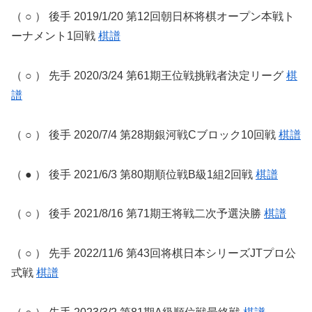
（ ○ ） 後手 2019/1/20 第12回朝日杯将棋オープン本戦ト
ーナメント1回戦
棋譜
（ ○ ） 先手 2020/3/24 第61期王位戦挑戦者決定リーグ
棋
譜
（ ○ ） 後手 2020/7/4 第28期銀河戦Cブロック10回戦
棋譜
（ ● ） 後手 2021/6/3 第80期順位戦B級1組2回戦
棋譜
（ ○ ） 後手 2021/8/16 第71期王将戦二次予選決勝
棋譜
（ ○ ） 先手 2022/11/6 第43回将棋日本シリーズJTプロ公
式戦
棋譜