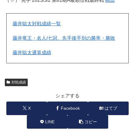
（ ○ ） 先手 2023/3/2 第81期A級順位戦最終戦
棋譜
藤井聡太対戦成績一覧
藤井竜王・名人/七冠、先手後手別の勝率・勝敗
藤井聡太通算成績
対戦成績
シェアする
X
Facebook
はてブ
LINE
コピー