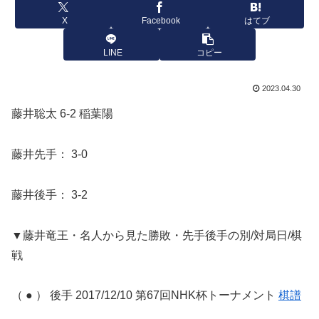
X
Facebook
はてブ
LINE
コピー
2023.04.30
藤井聡太 6-2 稲葉陽
藤井先手： 3-0
藤井後手： 3-2
▼藤井竜王・名人から見た勝敗・先手後手の別/対局日/棋
戦
（ ● ） 後手 2017/12/10 第67回NHK杯トーナメント
棋譜