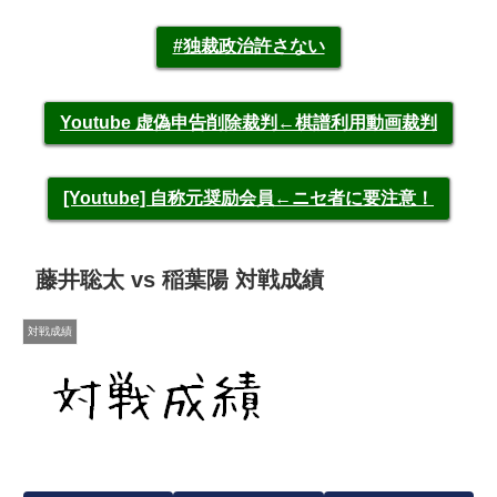
#独裁政治許さない
Youtube 虚偽申告削除裁判←棋譜利用動画裁判
[Youtube] 自称元奨励会員←ニセ者に要注意！
藤井聡太 vs 稲葉陽 対戦成績
対戦成績