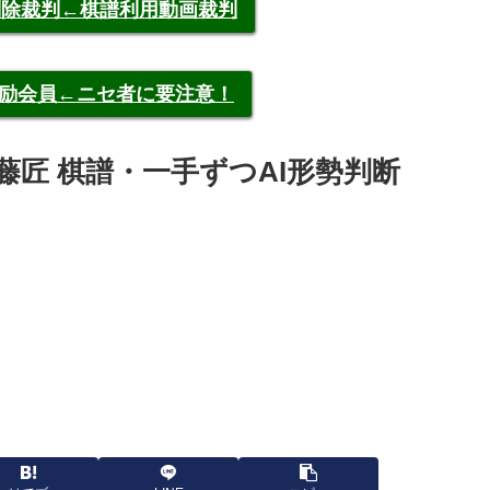
申告削除裁判←棋譜利用動画裁判
称元奨励会員←ニセ者に要注意！
vs 伊藤匠 棋譜・一手ずつAI形勢判断