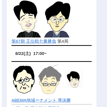
第67期 王位戦七番勝負
第4局
8/22(土) 17:00~
ABEMA地域ーナメント 準決勝