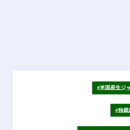
#米国産生ジ
#独