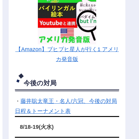
【Amazon】ブヒブヒ星人が行く1 アメリ
カ発音版
今後の対局
・
藤井聡太竜王・名人/六冠、今後の対局
日程＆トーナメント表
8/18-19(火水)