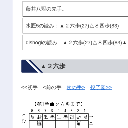
藤井八冠の先手。
水匠5の読み：▲２六歩(27)△８四歩(83)
dlshogiの読み：▲２六歩(27)△８四歩(83)
▲２六歩
<<初手 <前の手
次の手>
投了図>>