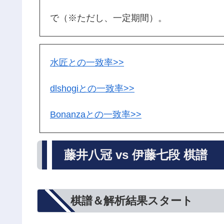
で（※ただし、一定期間）。
水匠との一致率>>
dlshogiとの一致率>>
Bonanzaとの一致率>>
藤井八冠 vs 伊藤七段 棋譜
棋譜＆解析結果スタート