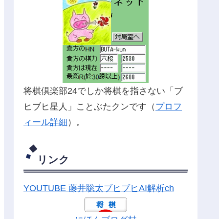
将棋倶楽部24でしか将棋を指さない「ブ
ヒブヒ星人」ことぶたクンです（
プロフ
ィール詳細
）。
リンク
YOUTUBE 藤井聡太ブヒブヒAI解析ch