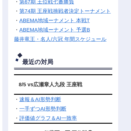
・
第67期 王位戦七番勝負
・
第74期 王座戦挑戦者決定トーナメント
・
ABEMA地域ーナメント 本戦T
・
ABEMA地域ーナメント 予選B
藤井竜王・名人/六冠 年間スケジュール
最近の対局
8/5 vs広瀬章人九段 王座戦
・
速報＆AI形勢判断
・
一手ずつAI形勢判断
・
評価値グラフ＆AI一致率