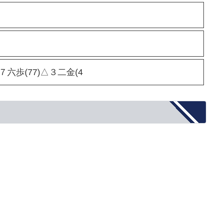
▲７六歩(77)△３二金(4