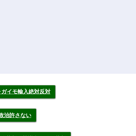
ャガイモ輸入絶対反対
裁政治許さない