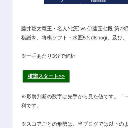
X
Facebook
藤井聡太竜王・名人/七冠 vs 伊藤匠七段 第7
棋譜を、将棋ソフト・水匠5とdlshogi、及び、
※一手あたり3分で解析
棋譜スタート>>
※形勢判断の数字は先手から見た値です。「
利です。
※スコアごとの形勢は、当ブログでは以下の