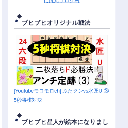
にほんブログ村
ブヒブヒオリジナル戦法
[Youtubeモロモロch] ぶたクンvs水匠U ③
5
秒将棋対決
ブヒブヒ星人が絵本になりまし