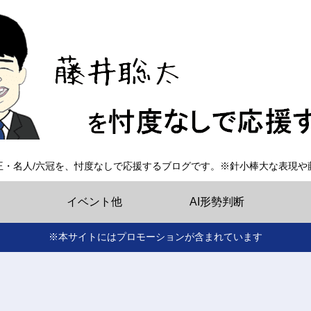
王・名人/六冠を、忖度なしで応援するブログです。※針小棒大な表現や
イベント他
AI形勢判断
※本サイトにはプロモーションが含まれています