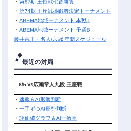
・
第67期 王位戦七番勝負
・
第74期 王座戦挑戦者決定トーナメント
・
ABEMA地域ーナメント 本戦T
・
ABEMA地域ーナメント 予選B
藤井竜王・名人/六冠 年間スケジュール
最近の対局
8/5 vs広瀬章人九段 王座戦
・
速報＆AI形勢判断
・
一手ずつAI形勢判断
・
評価値グラフ＆AI一致率