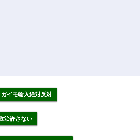
ャガイモ輸入絶対反対
裁政治許さない