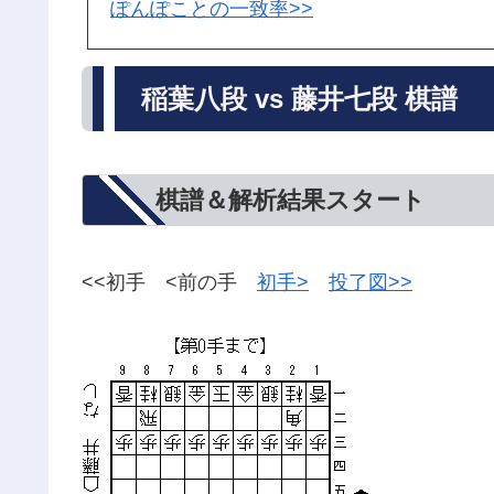
ぽんぽことの一致率>>
稲葉八段 vs 藤井七段 棋譜
棋譜＆解析結果スタート
<<初手 <前の手
初手>
投了図>>