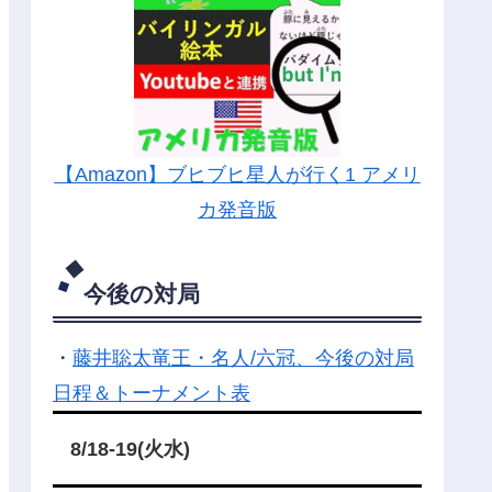
【Amazon】ブヒブヒ星人が行く1 アメリ
カ発音版
今後の対局
・
藤井聡太竜王・名人/六冠、今後の対局
日程＆トーナメント表
8/18-19(火水)