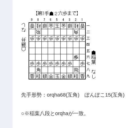
先手形勢：orqha68(互角) ぽんぽこ15(互角)
○※稲葉八段とorqhaが一致。