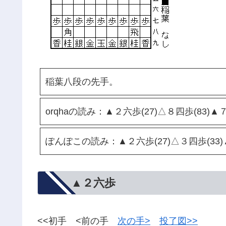
稲葉八段の先手。
orqhaの読み：▲２六歩(27)△８四歩(83)▲
ぽんぽこの読み：▲２六歩(27)△３四歩(33)▲
▲２六歩
<<初手 <前の手
次の手>
投了図>>