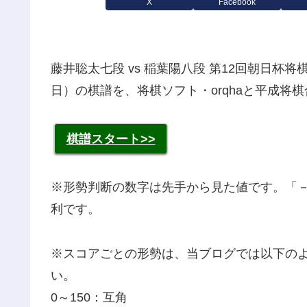
X
Facebook
藤井聡太七段 vs 稲葉陽八段 第12回朝日杯将
日）の棋譜を、将棋ソフト・orqhaと平成将
棋譜スタート>>
※形勢判断の数字は先手から見た値です。「
利です。
※スコアごとの形勢は、当ブログでは以下の
い。
0～150：互角