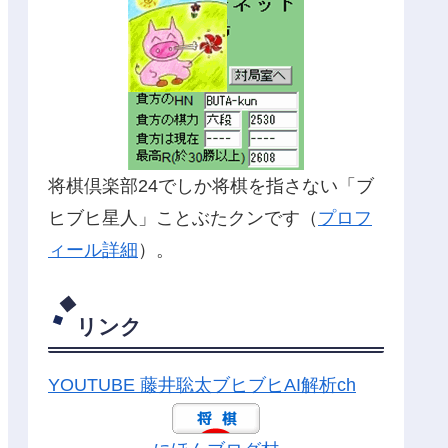
将棋倶楽部24でしか将棋を指さない「ブ
ヒブヒ星人」ことぶたクンです（
プロフ
ィール詳細
）。
リンク
YOUTUBE 藤井聡太ブヒブヒAI解析ch