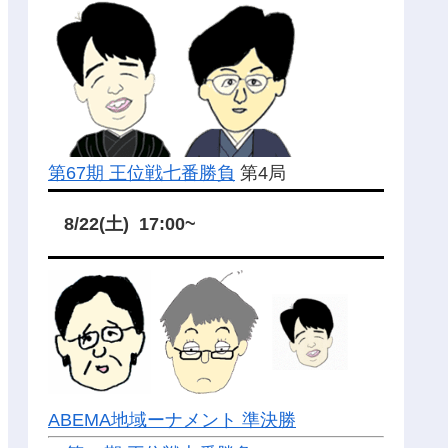
第67期 王位戦七番勝負
第4局
8/22(土) 17:00~
ABEMA地域ーナメント 準決勝