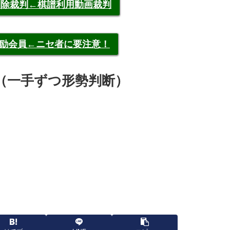
申告削除裁判←棋譜利用動画裁判
称元奨励会員←ニセ者に要注意！
譜速報（一手ずつ形勢判断）