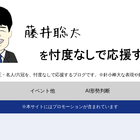
王・名人/六冠を、忖度なしで応援するブログです。※針小棒大な表現や
イベント他
AI形勢判断
※本サイトにはプロモーションが含まれています