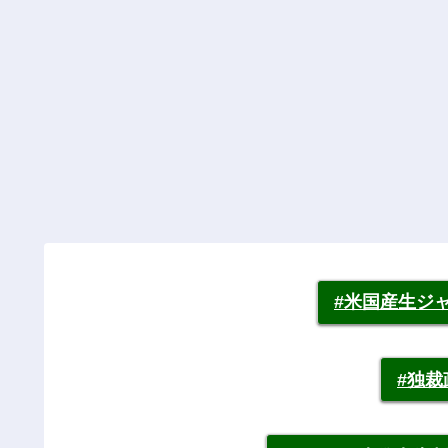
#米国産生ジ
#独