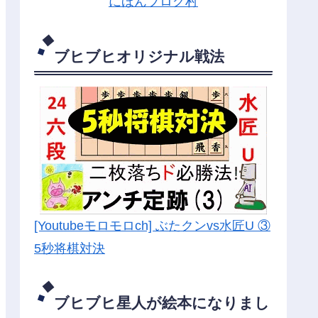
にほんブログ村
ブヒブヒオリジナル戦法
[Youtubeモロモロch] ぶたクンvs水匠U ③
5
秒将棋対決
ブヒブヒ星人が絵本になりまし