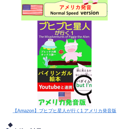
【Amazon】ブヒブヒ星人が行く1 アメリカ発音版