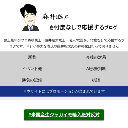
史上最年少プロ将棋棋士・藤井聡太竜王・名人/六冠を、忖度なしで応援するブ
ログです。※針小棒大な表現や藤井聡太氏の神格化は行っておりません
新着
今後の対局
イベント他
AI形勢判断
勝負の記録
棋譜
※本サイトにはプロモーションが含まれています
#米国産生ジャガイモ輸入絶対反対