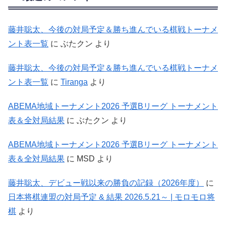
藤井聡太、今後の対局予定＆勝ち進んでいる棋戦トーナメ
ント表一覧
に
ぶたクン
より
藤井聡太、今後の対局予定＆勝ち進んでいる棋戦トーナメ
ント表一覧
に
Tiranga
より
ABEMA地域トーナメント2026 予選Bリーグ トーナメント
表＆全対局結果
に
ぶたクン
より
ABEMA地域トーナメント2026 予選Bリーグ トーナメント
表＆全対局結果
に
MSD
より
藤井聡太、デビュー戦以来の勝負の記録（2026年度）
に
日本将棋連盟の対局予定 & 結果 2026.5.21～ | モロモロ将
棋
より