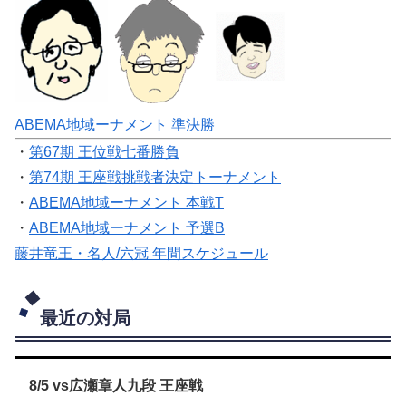
ABEMA地域ーナメント 準決勝
・
第67期 王位戦七番勝負
・
第74期 王座戦挑戦者決定トーナメント
・
ABEMA地域ーナメント 本戦T
・
ABEMA地域ーナメント 予選B
藤井竜王・名人/六冠 年間スケジュール
最近の対局
8/5 vs広瀬章人九段 王座戦