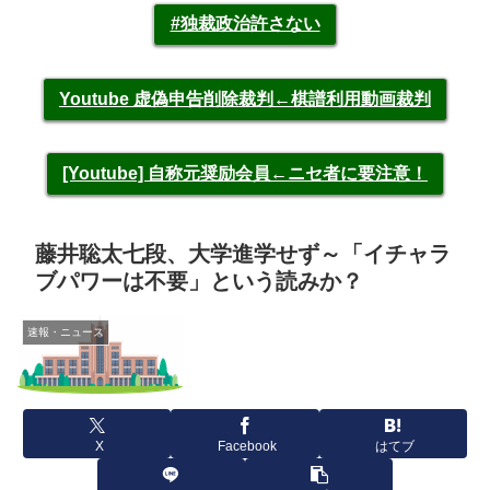
#独裁政治許さない
Youtube 虚偽申告削除裁判←棋譜利用動画裁判
[Youtube] 自称元奨励会員←ニセ者に要注意！
藤井聡太七段、大学進学せず～「イチャラ
ブパワーは不要」という読みか？
速報・ニュース
X
Facebook
はてブ