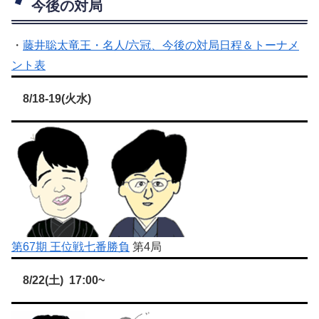
今後の対局
・
藤井聡太竜王・名人/六冠、今後の対局日程＆トーナメ
ント表
8/18-19(火水)
第67期 王位戦七番勝負
第4局
8/22(土) 17:00~