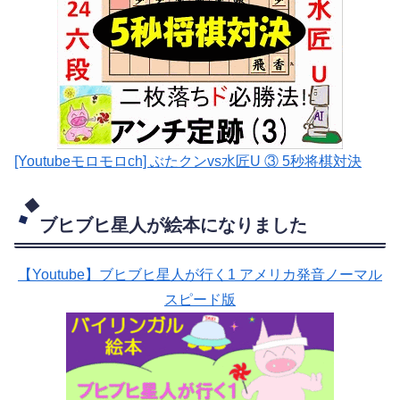
[Youtubeモロモロch] ぶたクンvs水匠U ③ 5
秒将棋対決
ブヒブヒ星人が絵本になりました
【Youtube】ブヒブヒ星人が行く1 アメリカ発音ノーマル
スピード版