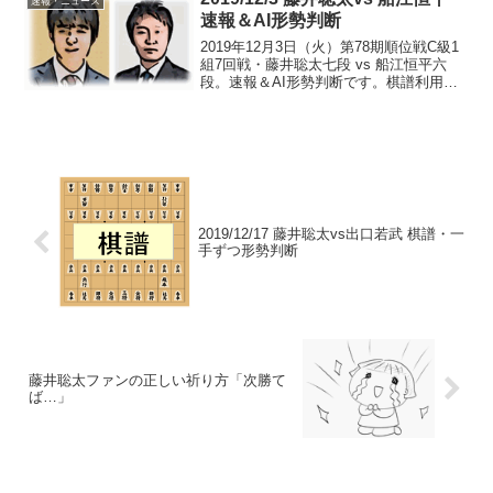
速報・ニュース
速報＆AI形勢判断
2019年12月3日（火）第78期順位戦C級1
組7回戦・藤井聡太七段 vs 船江恒平六
段。速報＆AI形勢判断です。棋譜利用に
関して現在の局面（投了図）中継・解
説・ここまでの棋譜＆消費時間情報一手
ずつ形勢判断はコチラ>>まで、78手で藤
井七段...
2019/12/17 藤井聡太vs出口若武 棋譜・一
手ずつ形勢判断
藤井聡太ファンの正しい祈り方「次勝て
ば…」