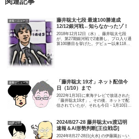
関連記事
藤井聡太七段 最速100勝達成
速報・ニュース
12/12銀河戦←知らなかったゾ！
2018年12月12日（水）、藤井聡太七段
が、第27期銀河戦で2連勝し、プロ入り通
算100勝目を挙げた。デビュー以来118局
目ということで、「史上最速100勝達成」
となった。>>通算100勝達成、これまで
の最速は？<<藤井七段が最速・最年少...
「藤井聡太 19才」ネット配信今
速報・ニュース
日（1/10）まで
2022年1月3日に東海テレビで放送された
「藤井聡太19才」。その後、ネットで配
信されていたが、それも今日・1月10日
23:59まで。出演：藤井聡太、萩本欽一、
羽生善治、桐山清澄、渡辺明、豊島将
之、深浦康市、大橋貴洸ほか。内容・第
2024/8/27-28 藤井聡太vs渡辺明
vs渡辺明
92期ヒ...
速報＆AI形勢判断[王位戦⑤]
2024年8月27-28日(火水) の伊藤園お～い