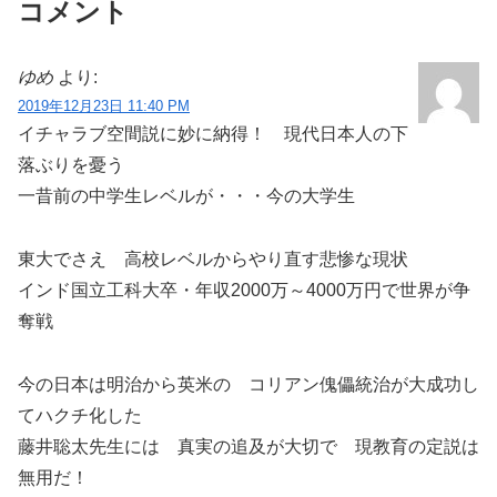
コメント
ゆめ
より:
2019年12月23日 11:40 PM
イチャラブ空間説に妙に納得！ 現代日本人の下
落ぶりを憂う
一昔前の中学生レベルが・・・今の大学生
東大でさえ 高校レベルからやり直す悲惨な現状
インド国立工科大卒・年収2000万～4000万円で世界が争
奪戦
今の日本は明治から英米の コリアン傀儡統治が大成功し
てハクチ化した
藤井聡太先生には 真実の追及が大切で 現教育の定説は
無用だ！