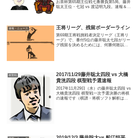
お茶杯第65期王位戦七番勝負第5局。藤井
聡太王位・七冠 vs 渡辺明九段。速報＆AI
形勢判断。藤井王位が勝てば、永世王位
の資格獲得（王位通算5期）。藤井聡太タ
イトル戦成績一覧現在の形勢（終局...
王将リーグ、残留ボーダーライン
速報・ニュース
第69期王将戦挑戦者決定リーグ（王将リ
ーグ）で、番付5位の藤井聡太七段がリー
グ残留を決めるためには、何勝何敗以上
が必要か？通常、残留決定は挑戦決定よ
り先に訪れるもの。果たして、そのボー
ダーラインは…王将リーグ残留ボーダー
ライン解説動画以下、...
2017/11/29藤井聡太四段 vs 大橋
棋聖戦
貴洸四段 棋聖戦予選速報
2017年11月29日（水）の藤井聡太四段 vs
大橋貴洸四段 棋聖戦一次予選決勝の将棋
の速報です（棋譜・将棋ソフト解析はコ
チラ>>）。藤井聡太四段の先手でスター
ト 2017年度は後手ばかりでしたが、この
ブログでそれを取り上げた途端、先手
が...
2019/12/3 藤井聡太vs 船江恒平