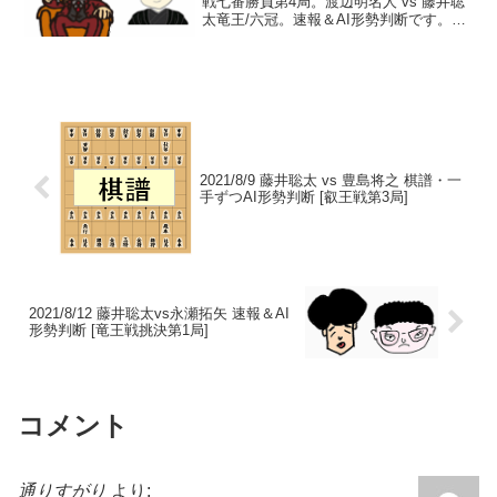
戦七番勝負第4局。渡辺明名人 vs 藤井聡
太竜王/六冠。速報＆AI形勢判断です。現
在の形勢（終局）中継・解説・消費時間
ほか情報16:50頃確認まで、藤井竜王の勝
ち（渡辺 1-3 藤井）。第...
2021/8/9 藤井聡太 vs 豊島将之 棋譜・一
手ずつAI形勢判断 [叡王戦第3局]
2021/8/12 藤井聡太vs永瀬拓矢 速報＆AI
形勢判断 [竜王戦挑決第1局]
コメント
通りすがり
より: