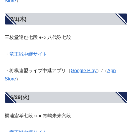
Store
）
7/1(木)
三枚堂達也七段 ●-○ 八代弥七段
・
竜王戦中継サイト
・将棋連盟ライブ中継アプリ（
Google Play
）/（
App
Store
）
6/29(火)
梶浦宏孝七段 ○-● 青嶋未来六段