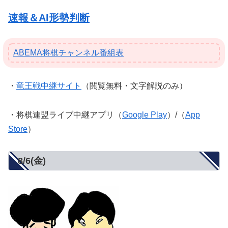
速報＆AI形勢判断
ABEMA将棋チャンネル番組表
・
竜王戦中継サイト
（閲覧無料・文字解説のみ）
・将棋連盟ライブ中継アプリ（
Google Play
）/（
App
Store
）
8/6(金)