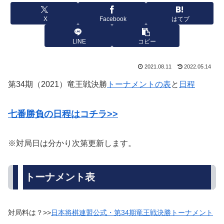
X
Facebook
はてブ
LINE
コピー
2021.08.11
2022.05.14
第34期（2021）竜王戦決勝
トーナメントの表
と
日程
七番勝負の日程はコチラ>>
※対局日は分かり次第更新します。
トーナメント表
対局料は？>>
日本将棋連盟公式・第34期竜王戦決勝トーナメント