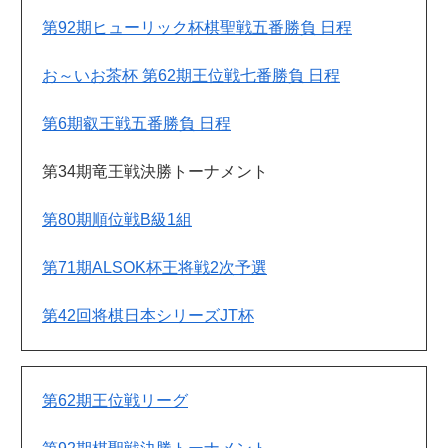
第92期ヒューリック杯棋聖戦五番勝負 日程
お～いお茶杯 第62期王位戦七番勝負 日程
第6期叡王戦五番勝負 日程
第34期竜王戦決勝トーナメント
第80期順位戦B級1組
第71期ALSOK杯王将戦2次予選
第42回将棋日本シリーズJT杯
第62期王位戦リーグ