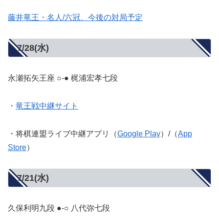
藤井竜王・名人/六冠、今後の対局予定
7/28(水)
永瀬拓矢王座 ○-● 梶浦宏孝七段
・
竜王戦中継サイト
・将棋連盟ライブ中継アプリ（
Google Play
）/（
App
Store
）
7/21(水)
久保利明九段 ●-○ 八代弥七段