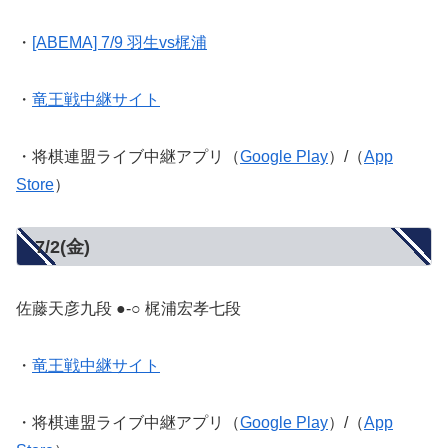
・
[ABEMA] 7/9 羽生vs梶浦
・
竜王戦中継サイト
・将棋連盟ライブ中継アプリ（
Google Play
）/（
App
Store
）
7/2(金)
佐藤天彦九段 ●-○ 梶浦宏孝七段
・
竜王戦中継サイト
・将棋連盟ライブ中継アプリ（
Google Play
）/（
App