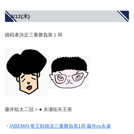
8/12(木)
挑戦者決定三番勝負第１局
藤井聡太二冠 ○-● 永瀬拓矢王座
・
[ABEMA] 竜王戦挑決三番勝負第1局 藤井vs永瀬