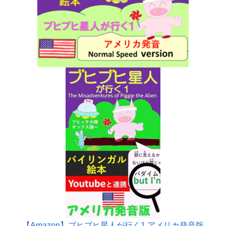
【Amazon】ブヒブヒ星人が行く1 アメリカ発音版