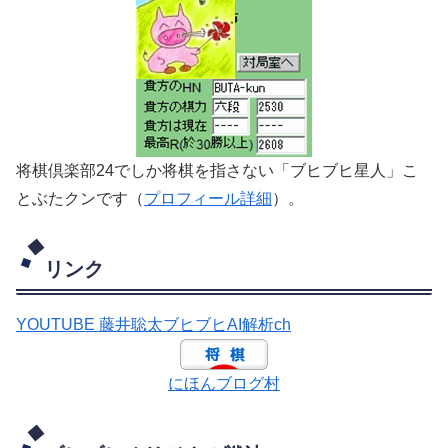
将棋倶楽部24でしか将棋を指さない「ブヒブヒ星人」こ
とぶたクンです（
プロフィール詳細
）。
リンク
YOUTUBE 藤井聡太ブヒブヒAI解析ch
にほんブログ村