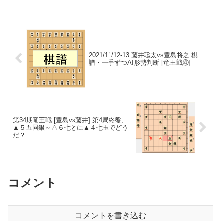
情報一覧。藤井 ●○●○増田 ○●○●第2局
>> 第3局>> 第4局>> 第5局>...
2021/11/12-13 藤井聡太vs豊島将之 棋
譜・一手ずつAI形勢判断 [竜王戦④]
第34期竜王戦 [豊島vs藤井] 第4局終盤、
▲５五同銀～△６七とに▲４七玉でどう
だ？
コメント
コメントを書き込む