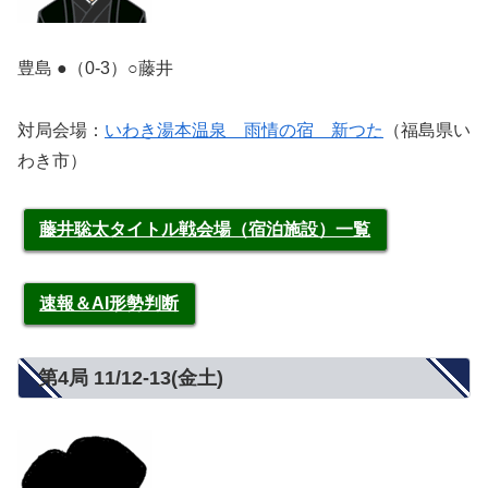
豊島 ●（0-3）○藤井
対局会場：
いわき湯本温泉 雨情の宿 新つた
（福島県い
わき市）
藤井聡太タイトル戦会場（宿泊施設）一覧
速報＆AI形勢判断
第4局 11/12‐13(金土)