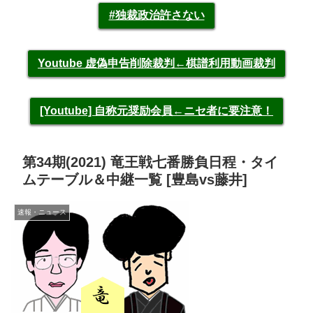
#独裁政治許さない
Youtube 虚偽申告削除裁判←棋譜利用動画裁判
[Youtube] 自称元奨励会員←ニセ者に要注意！
第34期(2021) 竜王戦七番勝負日程・タイ
ムテーブル＆中継一覧 [豊島vs藤井]
速報・ニュース