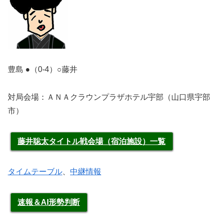
豊島 ●（0-4）○藤井
対局会場：ＡＮＡクラウンプラザホテル宇部（山口県宇部
市）
藤井聡太タイトル戦会場（宿泊施設）一覧
タイムテーブル
、
中継情報
速報＆AI形勢判断