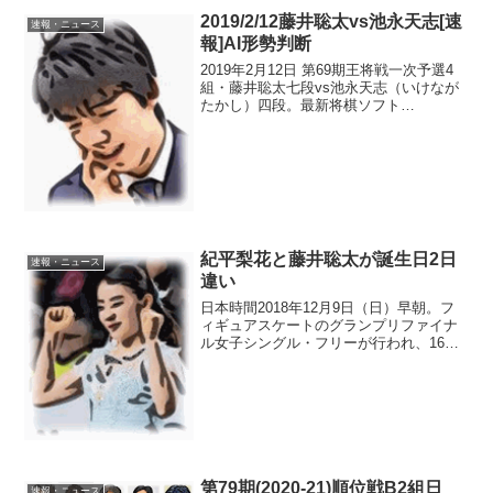
2019/2/12藤井聡太vs池永天志[速
速報・ニュース
報]AI形勢判断
2019年2月12日 第69期王将戦一次予選4
組・藤井聡太七段vs池永天志（いけなが
たかし）四段。最新将棋ソフト
「dolphin」と「平成将棋合戦ぽんぽこ」
のAI評価値によるダブル形勢判断速報で
す。投了図まで153手で藤井七段の勝ち。
dol...
紀平梨花と藤井聡太が誕生日2日
速報・ニュース
違い
日本時間2018年12月9日（日）早朝。フ
ィギュアスケートのグランプリファイナ
ル女子シングル・フリーが行われ、16歳
の紀平梨花が優勝。シニアグランプリシ
リーズ初参戦でファイナル初優勝とい
う、日本人では2005年の浅田真央以来の
快挙を達成。1...
第79期(2020-21)順位戦B2組日
速報・ニュース