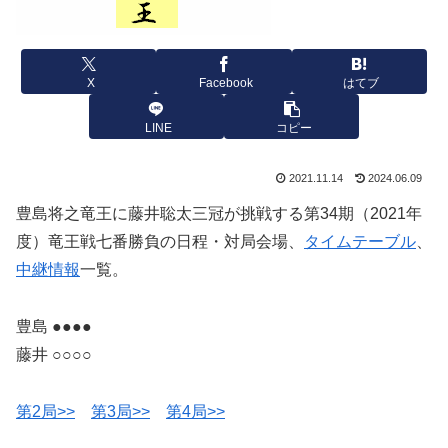
X
Facebook
はてブ
LINE
コピー
2021.11.14
2024.06.09
豊島将之竜王に藤井聡太三冠が挑戦する第34期（2021年
度）竜王戦七番勝負の日程・対局会場、
タイムテーブル
、
中継情報
一覧。
豊島 ●●●●
藤井 ○○○○
第2局>>
第3局>>
第4局>>