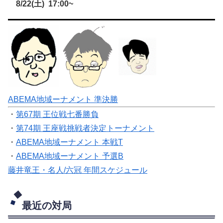
8/22(土) 17:00~
ABEMA地域ーナメント 準決勝
・
第67期 王位戦七番勝負
・
第74期 王座戦挑戦者決定トーナメント
・
ABEMA地域ーナメント 本戦T
・
ABEMA地域ーナメント 予選B
藤井竜王・名人/六冠 年間スケジュール
最近の対局