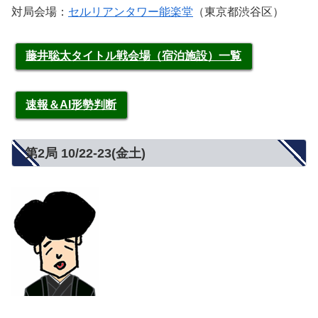
対局会場：
セルリアンタワー能楽堂
（東京都渋谷区）
藤井聡太タイトル戦会場（宿泊施設）一覧
速報＆AI形勢判断
第2局 10/22‐23(金土)