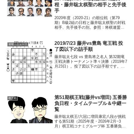
程・藤井聡太棋聖の相手と先手後
手
2020年度（2020-21）の順位戦（第79
期）B級2組の日程と藤井聡太棋聖の対戦
相手、先手後手の別。参照：将棋連盟公
式 第79期B級2組日程と藤井棋聖の対戦相
手・先手後手※曜日は原則水曜日。2/9は
火曜日。※藤井棋聖の番付は21位（25...
2019/7/23 藤井vs豊島 竜王戦 投
速報・ニュース
了図以下の詰手順
藤井聡太七段 vs 豊島将之名人 第32期竜
王戦決勝トーナメント準々決勝（2019年7
月23日）。投了図以下の詰手順です。詰
手順スタート投了図<<投了図 <前の
手 次の手> 最終図>>▲５六玉<<投了
図 <前の手 次の手> 最終図>>△８
九...
第51期棋王戦(藤井vs増田) 五番勝
棋王戦
負日程・タイムテーブル＆中継一
覧
藤井聡太棋王/六冠に増田康宏八段が挑戦
する第51期（2025年度・2026年2月~3
月）棋王戦コナミグループ杯 五番勝負の
日程・対局会場、タイムテーブル、中継