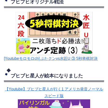
ブヒブヒオリジナル戦法
[Youtubeモロモロch] ぶたクンvs水匠U ③ 5
秒将棋対決
ブヒブヒ星人が絵本になりました
【Youtube】ブヒブヒ星人が行く1 アメリカ発音ノーマル
スピード版