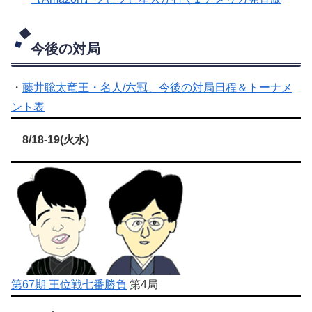
今後の対局
・
藤井聡太竜王・名人/六冠、今後の対局日程＆トーナメ
ント表
8/18-19(火水)
第67期 王位戦七番勝負
第4局