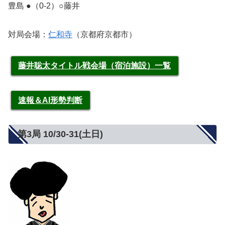
豊島 ●（0-2）○藤井
対局会場：
仁和寺
（京都府京都市）
藤井聡太タイトル戦会場（宿泊施設）一覧
速報＆AI形勢判断
第3局 10/30‐31(土日)