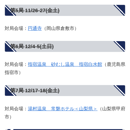
第5局 11/26‐27(金土)
対局会場：
円通寺
（岡山県倉敷市）
第6局 12/4‐5(土日)
対局会場：
指宿温泉 砂むし温泉 指宿白水館
（鹿児島県
指宿市）
第7局 12/17‐18(金土)
対局会場：
湯村温泉 常磐ホテル＜山梨県＞
（山梨県甲府
市）