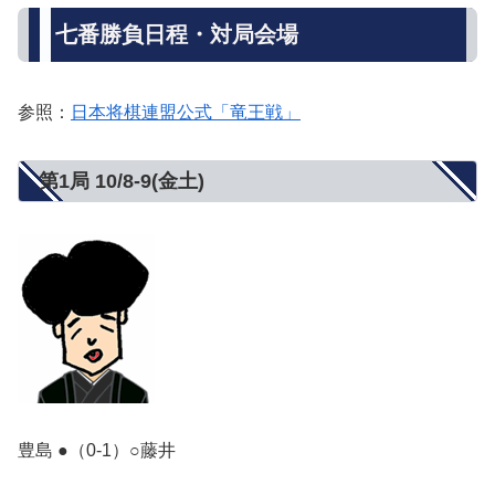
七番勝負日程・対局会場
参照：
日本将棋連盟公式「竜王戦」
第1局 10/8‐9(金土)
豊島 ●（0-1）○藤井