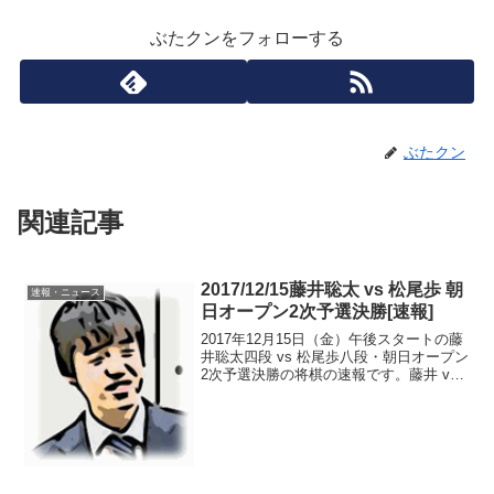
ぶたクンをフォローする
ぶたクン
関連記事
2017/12/15藤井聡太 vs 松尾歩 朝
速報・ニュース
日オープン2次予選決勝[速報]
2017年12月15日（金）午後スタートの藤
井聡太四段 vs 松尾歩八段・朝日オープン
2次予選決勝の将棋の速報です。藤井 vs
松尾 棋譜＆将棋ソフト解析はコチラ藤井
四段、またしても後手午前中のvs屋敷九
段戦に続いて藤井四段は後手番。これ
で...