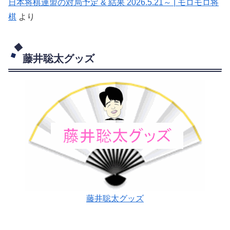
日本将棋連盟の対局予定 & 結果 2026.5.21～ | モロモロ将
棋
より
藤井聡太グッズ
藤井聡太グッズ