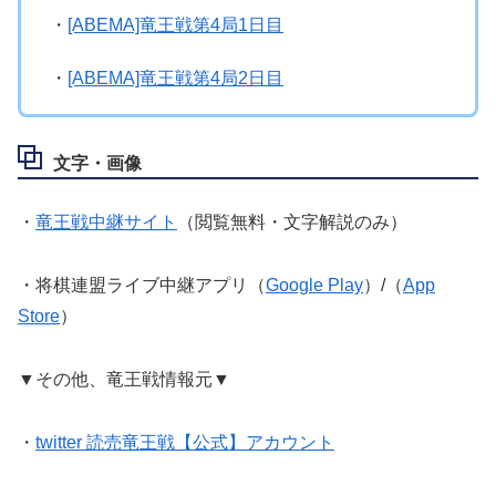
・
[ABEMA]竜王戦第4局1日目
・
[ABEMA]竜王戦第4局2日目
文字・画像
・
竜王戦中継サイト
（閲覧無料・文字解説のみ）
・将棋連盟ライブ中継アプリ（
Google Play
）/（
App
Store
）
▼その他、竜王戦情報元▼
・
twitter 読売竜王戦【公式】アカウント