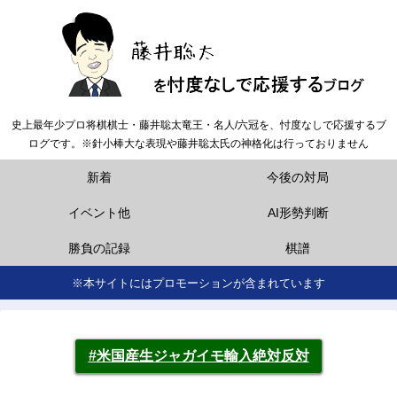
史上最年少プロ将棋棋士・藤井聡太竜王・名人/六冠を、忖度なしで応援するブ
ログです。※針小棒大な表現や藤井聡太氏の神格化は行っておりません
新着
今後の対局
イベント他
AI形勢判断
勝負の記録
棋譜
※本サイトにはプロモーションが含まれています
#米国産生ジャガイモ輸入絶対反対