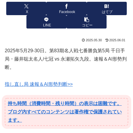
X
Facebook
はてブ
LINE
コピー
2025.05.30
2025.06.01
2025年5月29-30日。第83期名人戦七番勝負第5局 千日手
局・藤井聡太名人/七冠 vs 永瀬拓矢九段。速報＆AI形勢判
断。
指し直し局 速報＆AI形勢判断>>
持ち時間（消費時間・残り時間）の表示は困難です。
ブログ内すべてのコンテンツは著作権で保護されてい
ます。