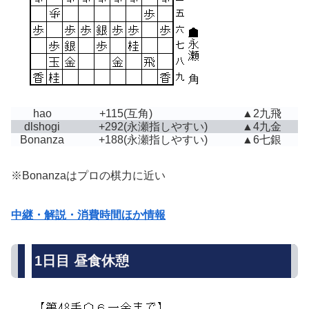
hao
+115
(互角)
▲2九飛
dlshogi
+292
(永瀬指しやすい)
▲4九金
Bonanza
+188
(永瀬指しやすい)
▲6七銀
※Bonanzaはプロの棋力に近い
中継・解説・消費時間ほか情報
1日目 昼食休憩