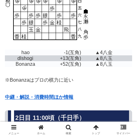
hao
-1
(互角)
▲4八金
dlshogi
+13
(互角)
▲8八玉
Bonanza
+52
(互角)
▲8八玉
※Bonanzaはプロの棋力に近い
中継・解説・消費時間ほか情報
2日目 11:00頃（千日手）
メニュー
ホーム
検索
トップ
サイドバー