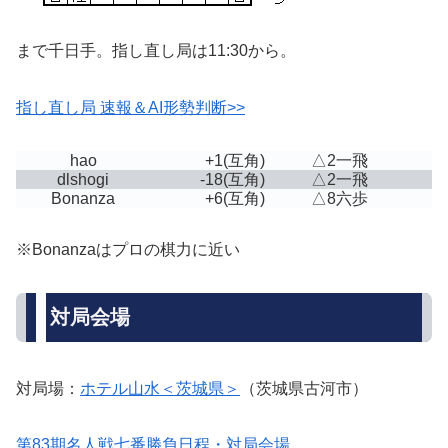
まで千日手。指し直し局は11:30から。
指し直し局 速報＆AI形勢判断>>
hao
+1
(互角)
△2一飛
dlshogi
-18
(互角)
△2一飛
Bonanza
+6
(互角)
△8六歩
※Bonanzaはプロの棋力に近い
対局会場
対局場：
ホテル山水＜茨城県＞
（茨城県古河市）
第83期名人戦七番勝負日程・対局会場