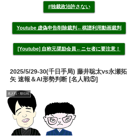
#独裁政治許さない
Youtube 虚偽申告削除裁判←棋譜利用動画裁判
[Youtube] 自称元奨励会員←ニセ者に要注意！
2025/5/29-30(千日手局) 藤井聡太vs永瀬拓
矢 速報＆AI形勢判断 [名人戦⑤]
名人戦・順位戦