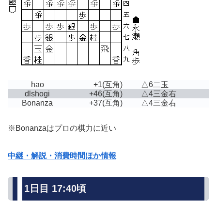
hao
+1
(互角)
△6二玉
dlshogi
+46
(互角)
△4三金右
Bonanza
+37
(互角)
△4三金右
※Bonanzaはプロの棋力に近い
中継・解説・消費時間ほか情報
1日目 17:40頃