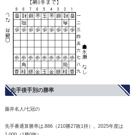
先手後手別の勝率
藤井名人/七冠の
先手番通算勝率は.886（210勝27敗1持）。2025年度は
1.000（1勝0敗）。