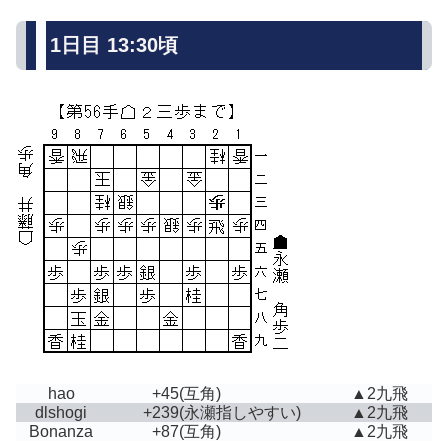
1日目 13:30頃
hao
+45
(互角)
▲2九飛
dlshogi
+239
(永瀬指しやすい)
▲2九飛
Bonanza
+87
(互角)
▲2九飛