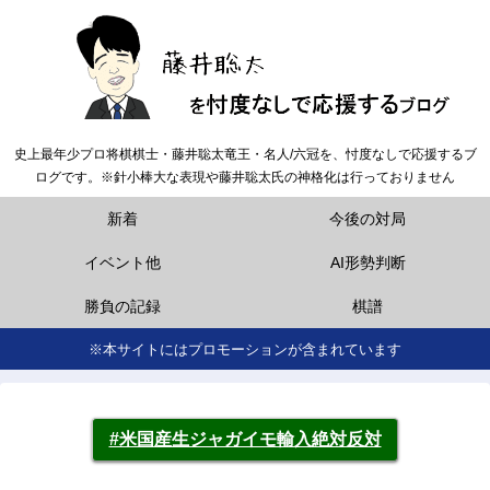
史上最年少プロ将棋棋士・藤井聡太竜王・名人/六冠を、忖度なしで応援するブ
ログです。※針小棒大な表現や藤井聡太氏の神格化は行っておりません
新着
今後の対局
イベント他
AI形勢判断
勝負の記録
棋譜
※本サイトにはプロモーションが含まれています
#米国産生ジャガイモ輸入絶対反対