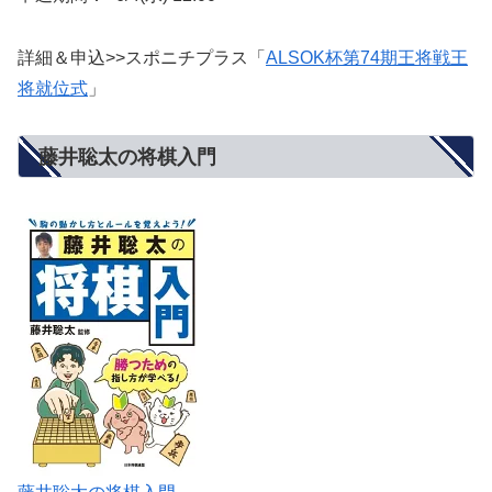
詳細＆申込>>スポニチプラス「
ALSOK杯第74期王将戦王
将就位式
」
藤井聡太の将棋入門