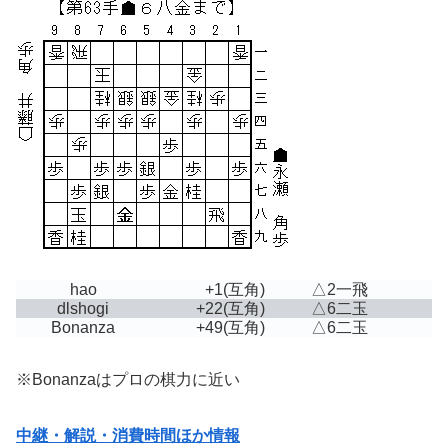
hao
+1
(互角)
△2一飛
dlshogi
+22
(互角)
△6二玉
Bonanza
+49
(互角)
△6二玉
※Bonanzaはプロの棋力に近い
中継・解説・消費時間ほか情報