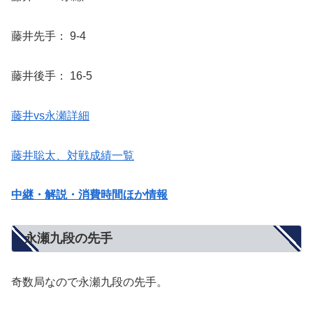
藤井先手： 9-4
藤井後手： 16-5
藤井vs永瀬詳細
藤井聡太、対戦成績一覧
中継・解説・消費時間ほか情報
永瀬九段の先手
奇数局なので永瀬九段の先手。