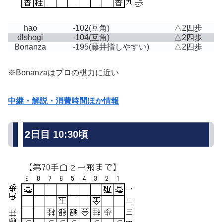
hao
-102
(互角)
△2四歩
dlshogi
-104
(互角)
△2四歩
Bonanza
-195
(藤井指しやすい)
△2四歩
※Bonanzaはプロの棋力に近い
中継・解説・消費時間ほか情報
2日目 10:30頃