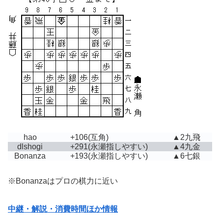
hao
+106
(互角)
▲2九飛
dlshogi
+291
(永瀬指しやすい)
▲4九金
Bonanza
+193
(永瀬指しやすい)
▲6七銀
※Bonanzaはプロの棋力に近い
中継・解説・消費時間ほか情報