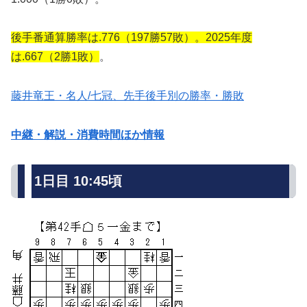
後手番通算勝率は.776（197勝57敗）。2025年度
は.667（2勝1敗）
。
藤井竜王・名人/七冠、先手後手別の勝率・勝敗
中継・解説・消費時間ほか情報
1日目 10:45頃