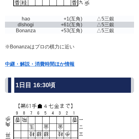
hao
+1
(互角)
△5三銀
dlshogi
+61
(互角)
△5三銀
Bonanza
+53
(互角)
△5三銀
※Bonanzaはプロの棋力に近い
中継・解説・消費時間ほか情報
1日目 16:30頃