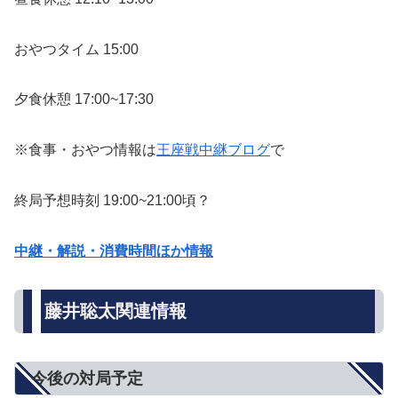
おやつタイム 15:00
夕食休憩 17:00~17:30
※食事・おやつ情報は
王座戦中継ブログ
で
終局予想時刻 19:00~21:00頃？
中継・解説・消費時間ほか情報
藤井聡太関連情報
今後の対局予定