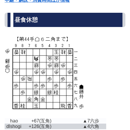
中継・解説・消費時間ほか情報
昼食休憩
hao
+67
(互角)
▲7六歩
dlshogi
+126
(互角)
▲4六角