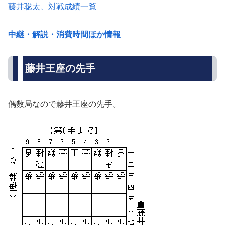
藤井聡太、対戦成績一覧
中継・解説・消費時間ほか情報
藤井王座の先手
偶数局なので藤井王座の先手。