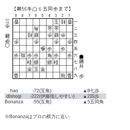
hao
-72
(互角)
▲8七歩
dlshogi
-222
(伊藤指しやすい)
▲2四歩
Bonanza
-55
(互角)
▲5五同角
※Bonanzaはプロの棋力に近い