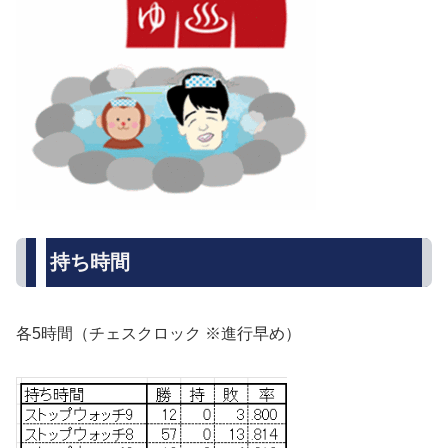
持ち時間
各5時間（チェスクロック ※進行早め）