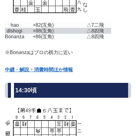
hao
+82
(互角)
△7二飛
dlshogi
+88
(互角)
△8四飛
Bonanza
+86
(互角)
△8四飛
※Bonanzaはプロの棋力に近い
中継・解説・消費時間ほか情報
14:30頃