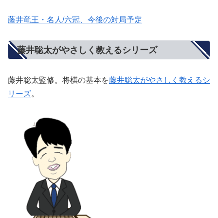
藤井竜王・名人/六冠、今後の対局予定
藤井聡太がやさしく教えるシリーズ
藤井聡太監修。将棋の基本を
藤井聡太がやさしく教えるシ
リーズ
。