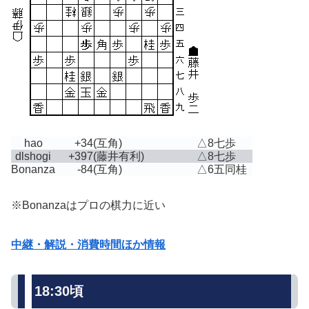
hao
+34
(互角)
△8七歩
dlshogi
+397
(藤井有利)
△8七歩
Bonanza
-84
(互角)
△6五同桂
※Bonanzaはプロの棋力に近い
中継・解説・消費時間ほか情報
18:30頃