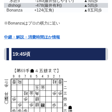
水匠5
-180
(藤井指しやすい)
▲5四歩
dlshogi
-478
(藤井有利)
▲5四歩
Bonanza
+124
(互角)
▲8五同歩
※Bonanzaはプロの棋力に近い
中継・解説・消費時間ほか情報
19:45頃