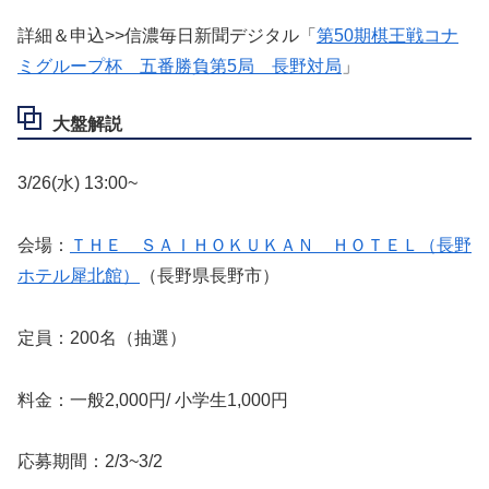
詳細＆申込>>信濃毎日新聞デジタル「
第50期棋王戦コナ
ミグループ杯 五番勝負第5局 長野対局
」
大盤解説
3/26(水) 13:00~
会場：
ＴＨＥ ＳＡＩＨＯＫＵＫＡＮ ＨＯＴＥＬ（長野
ホテル犀北館）
（長野県長野市）
定員：200名（抽選）
料金：一般2,000円/ 小学生1,000円
応募期間：2/3~3/2