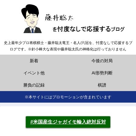
史上最年少プロ将棋棋士・藤井聡太竜王・名人/六冠を、忖度なしで応援するブ
ログです。※針小棒大な表現や藤井聡太氏の神格化は行っておりません
新着
今後の対局
イベント他
AI形勢判断
勝負の記録
棋譜
※本サイトにはプロモーションが含まれています
#米国産生ジャガイモ輸入絶対反対