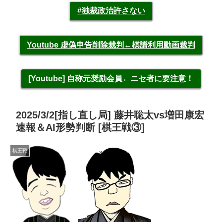
#独裁政治許さない
Youtube 虚偽申告削除裁判←棋譜利用動画裁判
[Youtube] 自称元奨励会員←ニセ者に要注意！
2025/3/2[指し直し局] 藤井聡太vs増田康宏
速報＆AI形勢判断 [棋王戦③]
棋王戦