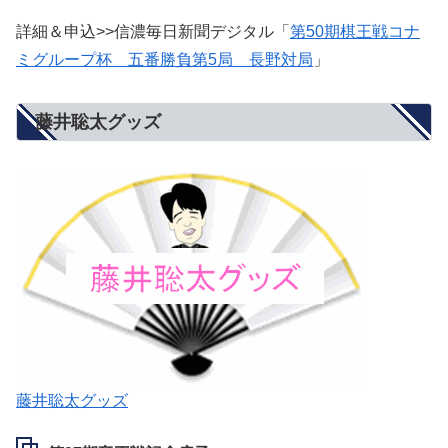
詳細＆申込>>信濃毎日新聞デジタル「
第50期棋王戦コナ
ミグループ杯 五番勝負第5局 長野対局
」
藤井聡太グッズ
藤井聡太グッズ