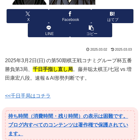
X
Facebook
はてブ
LINE
コピー
2025.03.02
2025.03.03
2025年3月2日(日) の第50期棋王戦コナミグループ杯五番
勝負第3局、
千日手指し直し局
。藤井聡太棋王/七冠 vs 増
田康宏八段。速報＆AI形勢判断です。
<<千日手局はコチラ
持ち時間（消費時間・残り時間）の表示は困難です。
ブログ内すべてのコンテンツは著作権で保護されてい
ます。