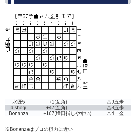
水匠5
+1
(互角)
△9五歩
dlshogi
+47
(互角)
△8五歩
Bonanza
+167
(増田指しやすい)
△4二金
※Bonanzaはプロの棋力に近い