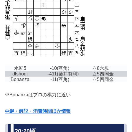
水匠5
-10
(互角)
△8六歩
dlshogi
-411
(藤井有利)
△5四同金
Bonanza
-11
(互角)
△5四同金
※Bonanzaはプロの棋力に近い
中継・解説・消費時間ほか情報
20:20頃