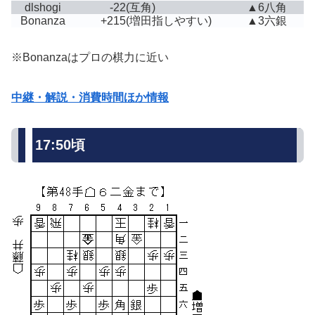
dlshogi
-22
(互角)
▲6八角
Bonanza
+215
(増田指しやすい)
▲3六銀
※Bonanzaはプロの棋力に近い
中継・解説・消費時間ほか情報
17:50頃