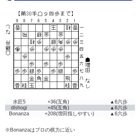
水匠5
+36
(互角)
▲6六歩
dlshogi
+45
(互角)
▲6六歩
Bonanza
+208
(増田指しやすい)
▲6六歩
※Bonanzaはプロの棋力に近い