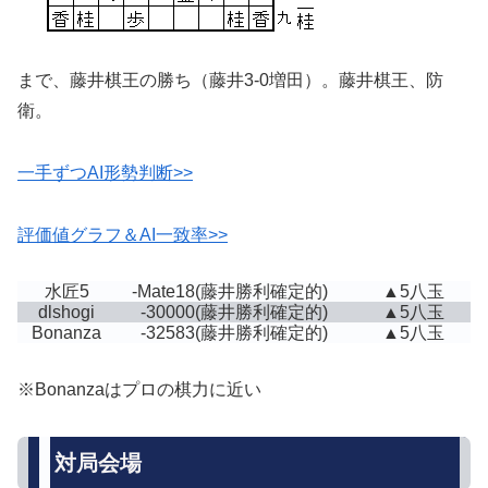
まで、藤井棋王の勝ち（藤井3-0増田）。藤井棋王、防
衛。
一手ずつAI形勢判断>>
評価値グラフ＆AI一致率>>
水匠5
-Mate18
(藤井勝利確定的)
▲5八玉
dlshogi
-30000
(藤井勝利確定的)
▲5八玉
Bonanza
-32583
(藤井勝利確定的)
▲5八玉
※Bonanzaはプロの棋力に近い
対局会場