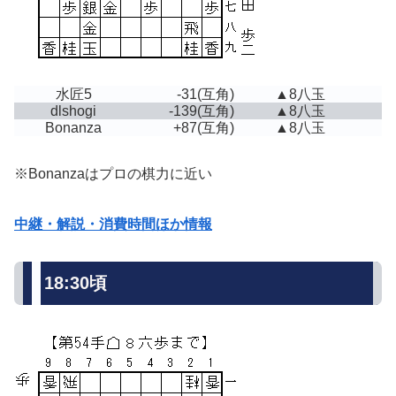
水匠5
-31
(互角)
▲8八玉
dlshogi
-139
(互角)
▲8八玉
Bonanza
+87
(互角)
▲8八玉
※Bonanzaはプロの棋力に近い
中継・解説・消費時間ほか情報
18:30頃