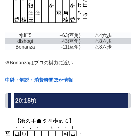
水匠5
+63
(互角)
△4六歩
dlshogi
+43
(互角)
△8六歩
Bonanza
-11
(互角)
△8六歩
※Bonanzaはプロの棋力に近い
中継・解説・消費時間ほか情報
20:15頃