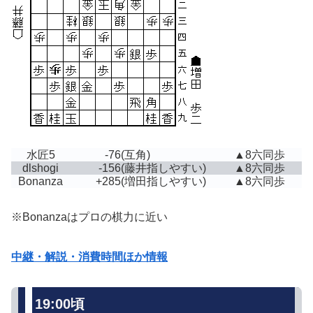
水匠5
-76
(互角)
▲8六同歩
dlshogi
-156
(藤井指しやすい)
▲8六同歩
Bonanza
+285
(増田指しやすい)
▲8六同歩
※Bonanzaはプロの棋力に近い
中継・解説・消費時間ほか情報
19:00頃