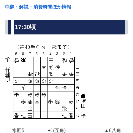
中継・解説・消費時間ほか情報
17:30頃
水匠5
+1
(互角)
▲6八角