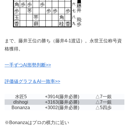
まで、藤井王位の勝ち（藤井4-1渡辺）。永世王位称号資
格獲得。
一手ずつAI形勢判断>>
評価値グラフ＆AI一致率>>
水匠5
+3914
(藤井必勝)
△7一銀
dlshogi
+3163
(藤井必勝)
△7一銀
Bonanza
+3002
(藤井必勝)
△5四歩
※Bonanzaはプロの棋力に近い