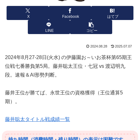
X
Facebook
はてブ
LINE
コピー
2024.08.28
2025.07.07
2024年8月27-28日(火水) の伊藤園お～いお茶杯第65期王
位戦七番勝負第5局。藤井聡太王位・七冠 vs 渡辺明九
段。速報＆AI形勢判断。
藤井王位が勝てば、永世王位の資格獲得（王位通算5
期）。
藤井聡太タイトル戦成績一覧
持ち時間（消費時間・残り時間）の表示は困難です。