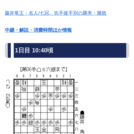
藤井竜王・名人/七冠、先手後手別の勝率・勝敗
中継・解説・消費時間ほか情報
1日目 10:40頃