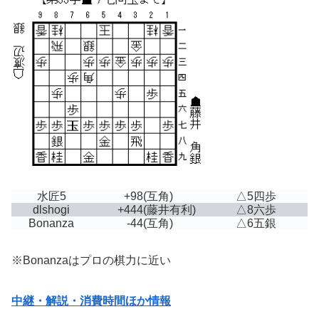
水匠5
+98
(互角)
△5四歩
dlshogi
+444
(藤井有利)
△8六歩
Bonanza
-44
(互角)
△6五銀
※Bonanzaはプロの棋力に近い
中継・解説・消費時間ほか情報