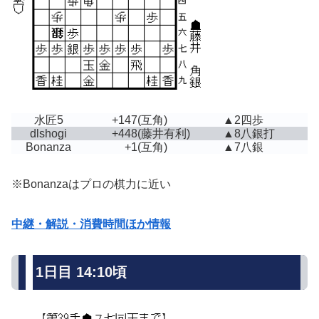
水匠5
+147
(互角)
▲2四歩
dlshogi
+448
(藤井有利)
▲8八銀打
Bonanza
+1
(互角)
▲7八銀
※Bonanzaはプロの棋力に近い
中継・解説・消費時間ほか情報
1日目 14:10頃