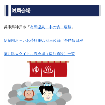
対局会場
兵庫県神戸市「
有馬温泉 中の坊 瑞苑
」
伊藤園お～いお茶杯第65期王位戦七番勝負日程
藤井聡太タイトル戦会場（宿泊施設）一覧