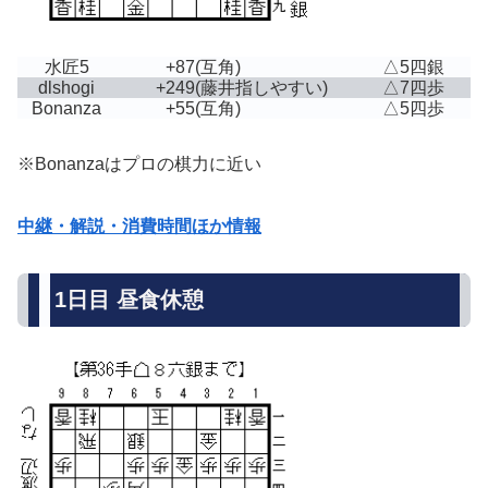
水匠5
+87
(互角)
△5四銀
dlshogi
+249
(藤井指しやすい)
△7四歩
Bonanza
+55
(互角)
△5四歩
※Bonanzaはプロの棋力に近い
中継・解説・消費時間ほか情報
1日目 昼食休憩