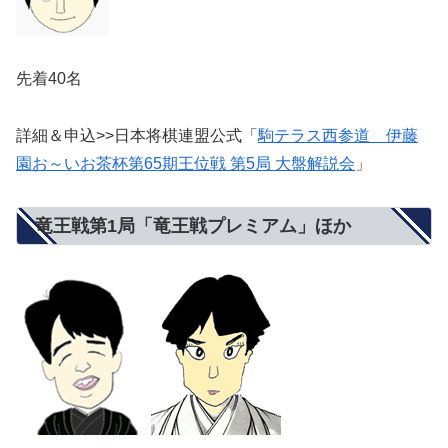
先着40名
詳細＆申込>>日本将棋連盟公式「
駒テラス西参道 伊藤
園お～いお茶杯第65期王位戦 第5局 大盤解説会
」
竜王戦第1局「竜王戦プレミアム」ほか