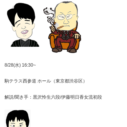
8/28(水) 16:30~
駒テラス西参道 ホール（東京都渋谷区）
解説/聞き手：黒沢怜生六段/伊藤明日香女流初段