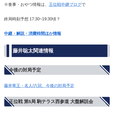
※食事・おやつ情報は、
王位戦中継ブログ
で
終局時刻予想 17:30~19:30頃？
中継・解説・消費時間ほか情報
藤井聡太関連情報
今後の対局予定
藤井竜王・名人/六冠、今後の対局予定
王位戦 第5局 駒テラス西参道 大盤解説会