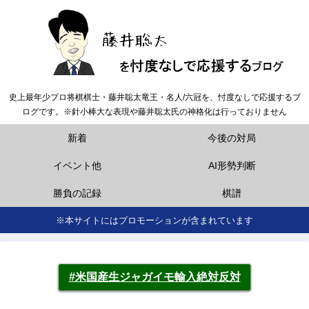
史上最年少プロ将棋棋士・藤井聡太竜王・名人/六冠を、忖度なしで応援するブ
ログです。※針小棒大な表現や藤井聡太氏の神格化は行っておりません
新着
今後の対局
イベント他
AI形勢判断
勝負の記録
棋譜
※本サイトにはプロモーションが含まれています
#米国産生ジャガイモ輸入絶対反対