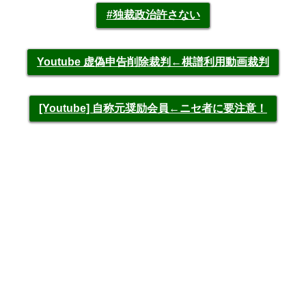
#独裁政治許さない
Youtube 虚偽申告削除裁判←棋譜利用動画裁判
[Youtube] 自称元奨励会員←ニセ者に要注意！