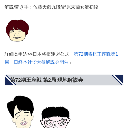
解説/聞き手：佐藤天彦九段/野原未蘭女流初段
詳細＆申込>>日本将棋連盟公式「
第72期将棋王座戦第1
局 日経本社で大盤解説会開催
」
第72期王座戦 第2局 現地解説会