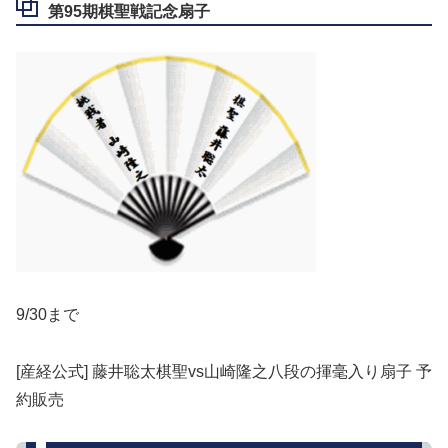
第95期棋聖戦記念扇子
9/30まで
[産経公式] 藤井聡太棋聖vs山崎隆之八段の揮毫入り扇子 予
約販売