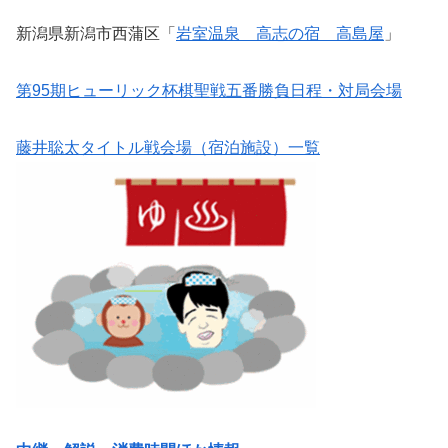
新潟県新潟市西蒲区「
岩室温泉 高志の宿 高島屋
」
第95期ヒューリック杯棋聖戦五番勝負日程・対局会場
藤井聡太タイトル戦会場（宿泊施設）一覧