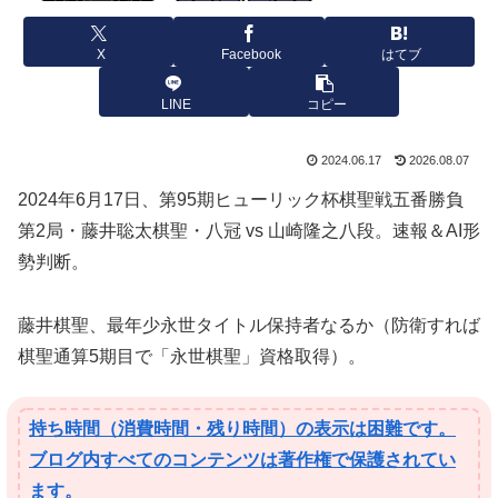
X
Facebook
はてブ
LINE
コピー
2024.06.17
2026.08.07
2024年6月17日、第95期ヒューリック杯棋聖戦五番勝負
第2局・藤井聡太棋聖・八冠 vs 山崎隆之八段。速報＆AI形
勢判断。
藤井棋聖、最年少永世タイトル保持者なるか（防衛すれば
棋聖通算5期目で「永世棋聖」資格取得）。
持ち時間（消費時間・残り時間）の表示は困難です。
ブログ内すべてのコンテンツは著作権で保護されてい
ます。