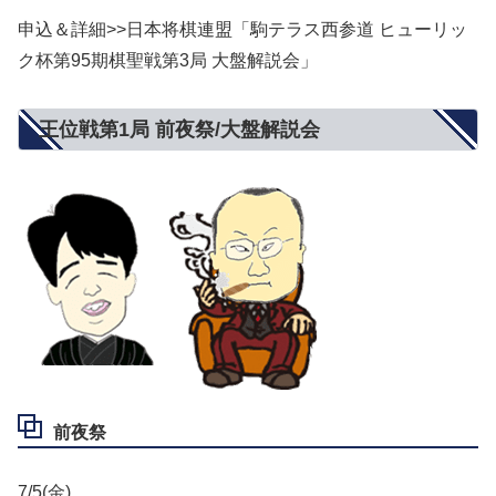
申込＆詳細>>日本将棋連盟「駒テラス西参道 ヒューリッ
ク杯第95期棋聖戦第3局 大盤解説会」
王位戦第1局 前夜祭/大盤解説会
前夜祭
7/5(金)