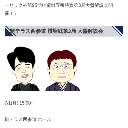
ーリック杯第95期棋聖戦五番勝負第3局大盤解説会開
催！」
駒テラス西参道 棋聖戦第3局 大盤解説会
7/1(月) 15:00~
駒テラス西参道 ホール