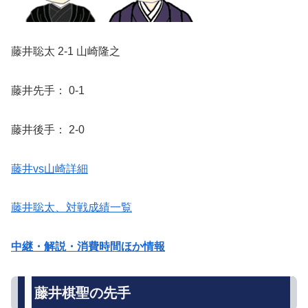
藤井聡太 2-1 山崎隆之
藤井先手： 0-1
藤井後手： 2-0
藤井vs山崎詳細
藤井聡太、対戦成績一覧
中継・解説・消費時間ほか情報
藤井棋聖の先手