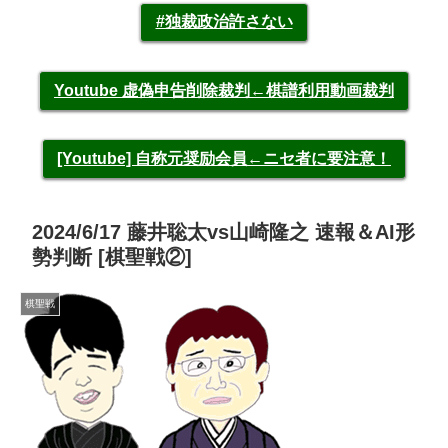
#独裁政治許さない
Youtube 虚偽申告削除裁判←棋譜利用動画裁判
[Youtube] 自称元奨励会員←ニセ者に要注意！
2024/6/17 藤井聡太vs山崎隆之 速報＆AI形
勢判断 [棋聖戦②]
棋聖戦