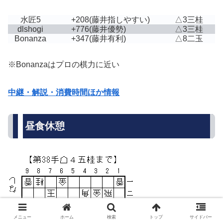
水匠5
+208
(藤井指しやすい)
△3三桂
dlshogi
+776
(藤井優勢)
△3三桂
Bonanza
+347
(藤井有利)
△8二玉
※Bonanzaはプロの棋力に近い
中継・解説・消費時間ほか情報
昼食休憩
メニュー
ホーム
検索
トップ
サイドバー