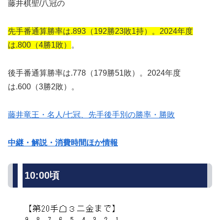
藤井棋聖/八冠の
先手番通算勝率は.893（192勝23敗1持）。2024年度
は.800（4勝1敗）
。
後手番通算勝率は.778（179勝51敗）。2024年度
は.600（3勝2敗）。
藤井竜王・名人/七冠、先手後手別の勝率・勝敗
中継・解説・消費時間ほか情報
10:00頃