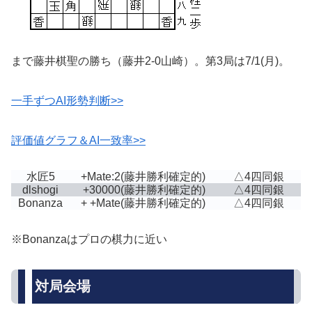
まで藤井棋聖の勝ち（藤井2-0山崎）。第3局は7/1(月)。
一手ずつAI形勢判断>>
評価値グラフ＆AI一致率>>
水匠5
+Mate:2
(藤井勝利確定的)
△4四同銀
dlshogi
+30000
(藤井勝利確定的)
△4四同銀
Bonanza
+ +Mate
(藤井勝利確定的)
△4四同銀
※Bonanzaはプロの棋力に近い
対局会場