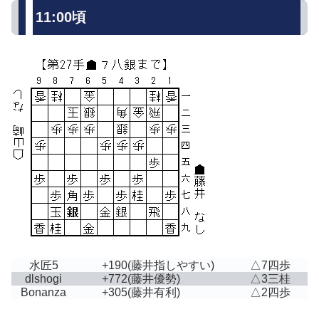
11:00頃
水匠5
+190
(藤井指しやすい)
△7四歩
dlshogi
+772
(藤井優勢)
△3三桂
Bonanza
+305
(藤井有利)
△2四歩