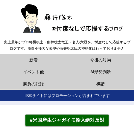
史上最年少プロ将棋棋士・藤井聡太竜王・名人/六冠を、忖度なしで応援するブ
ログです。※針小棒大な表現や藤井聡太氏の神格化は行っておりません
新着
今後の対局
イベント他
AI形勢判断
勝負の記録
棋譜
※本サイトにはプロモーションが含まれています
#米国産生ジャガイモ輸入絶対反対