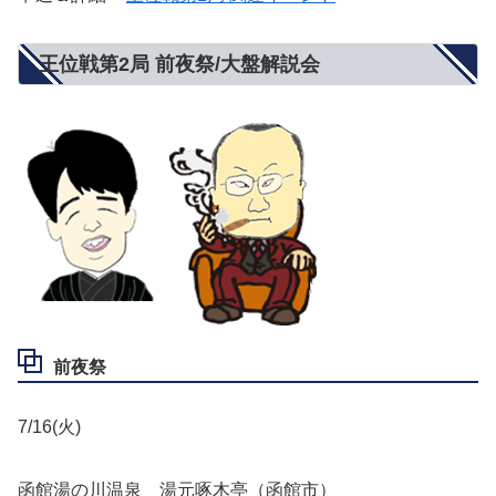
王位戦第2局 前夜祭/大盤解説会
前夜祭
7/16(火)
函館湯の川温泉 湯元啄木亭（函館市）