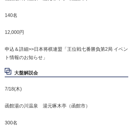
140名
12,000円
申込＆詳細>>日本将棋連盟「王位戦七番勝負第2局 イベン
ト情報のお知らせ」
大盤解説会
7/18(木)
函館湯の川温泉 湯元啄木亭（函館市）
300名