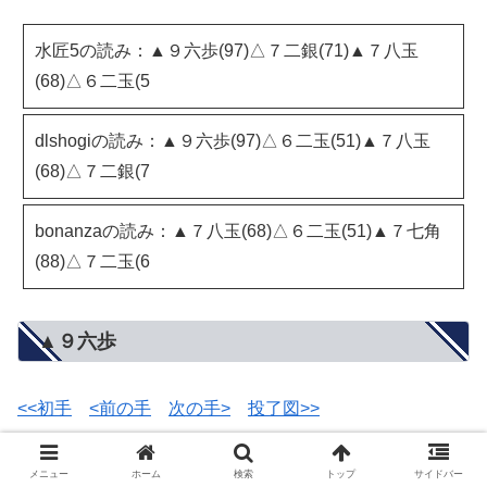
水匠5の読み：▲９六歩(97)△７二銀(71)▲７八玉
(68)△６二玉(5
dlshogiの読み：▲９六歩(97)△６二玉(51)▲７八玉
(68)△７二銀(7
bonanzaの読み：▲７八玉(68)△６二玉(51)▲７七角
(88)△７二玉(6
▲９六歩
<<初手
<前の手
次の手>
投了図>>
メニュー
ホーム
検索
トップ
サイドバー