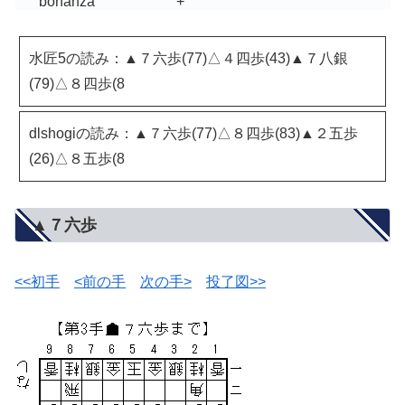
bonanza
+
水匠5の読み：▲７六歩(77)△４四歩(43)▲７八銀
(79)△８四歩(8
dlshogiの読み：▲７六歩(77)△８四歩(83)▲２五歩
(26)△８五歩(8
▲７六歩
<<初手
<前の手
次の手>
投了図>>