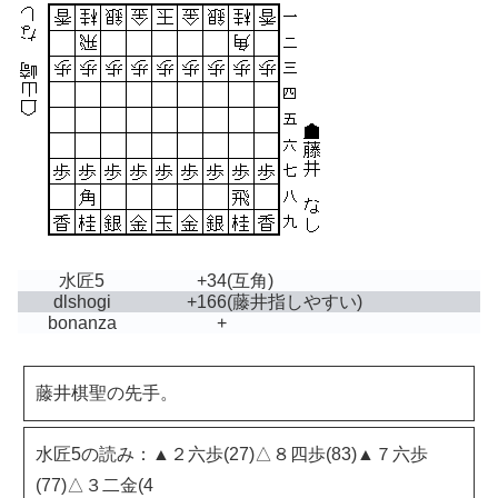
水匠5
+34
(互角)
dlshogi
+166
(藤井指しやすい)
bonanza
+
藤井棋聖の先手。
水匠5の読み：▲２六歩(27)△８四歩(83)▲７六歩
(77)△３二金(4