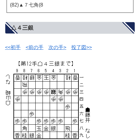
(82)▲７七角(8
△４三銀
<<初手
<前の手
次の手>
投了図>>