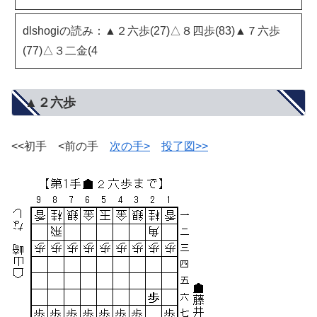
dlshogiの読み：▲２六歩(27)△８四歩(83)▲７六歩
(77)△３二金(4
▲２六歩
<<初手 <前の手
次の手>
投了図>>