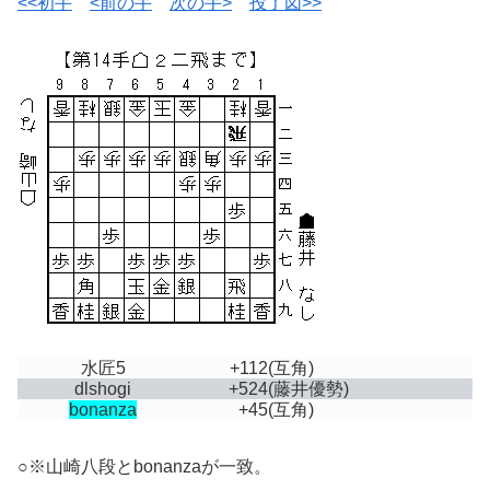
<<初手
<前の手
次の手>
投了図>>
水匠5
+112
(互角)
dlshogi
+524
(藤井優勢)
bonanza
+45
(互角)
○※山崎八段とbonanzaが一致。