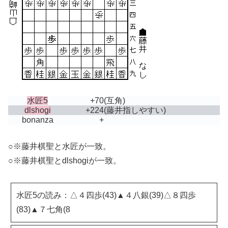
水匠5
+70
(互角)
dlshogi
+224
(藤井指しやすい)
bonanza
+
○※藤井棋聖と水匠が一致。
○※藤井棋聖とdlshogiが一致。
水匠5の読み：△４四歩(43)▲４八銀(39)△８四歩
(83)▲７七角(8