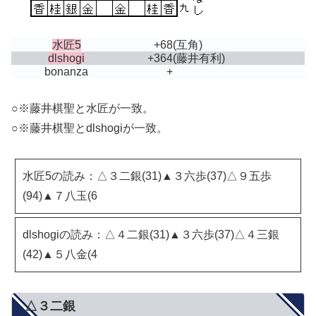
水匠5
+68
(互角)
dlshogi
+364
(藤井有利)
bonanza
+
○※藤井棋聖と水匠が一致。
○※藤井棋聖とdlshogiが一致。
水匠5の読み：△３二銀(31)▲３六歩(37)△９五歩
(94)▲７八玉(6
dlshogiの読み：△４二銀(31)▲３六歩(37)△４三銀
(42)▲５八金(4
△３二銀