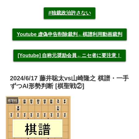
#独裁政治許さない
Youtube 虚偽申告削除裁判←棋譜利用動画裁判
[Youtube] 自称元奨励会員←ニセ者に要注意！
2024/6/17 藤井聡太vs山崎隆之 棋譜・一手
ずつAI形勢判断 [棋聖戦②]
棋聖戦