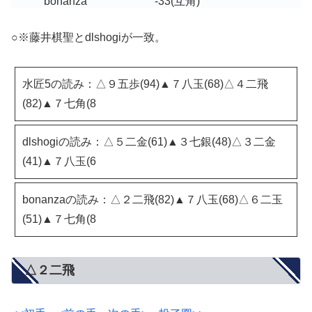
bonanza
-33
(互角)
○※藤井棋聖とdlshogiが一致。
水匠5の読み：△９五歩(94)▲７八玉(68)△４二飛
(82)▲７七角(8
dlshogiの読み：△５二金(61)▲３七銀(48)△３二金
(41)▲７八玉(6
bonanzaの読み：△２二飛(82)▲７八玉(68)△６二玉
(51)▲７七角(8
△２二飛