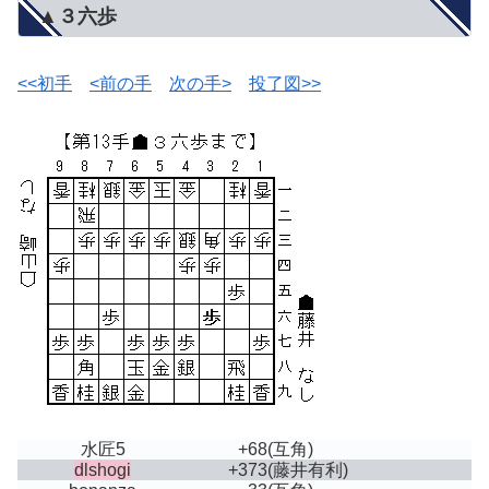
▲３六歩
<<初手
<前の手
次の手>
投了図>>
水匠5
+68
(互角)
dlshogi
+373
(藤井有利)