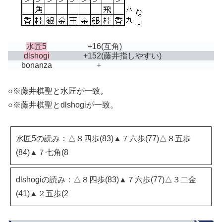
水匠5
+16
(互角)
dlshogi
+152
(藤井指しやすい)
bonanza
+
○※藤井棋聖と水匠が一致。
○※藤井棋聖とdlshogiが一致。
水匠5の読み：△８四歩(83)▲７六歩(77)△８五歩
(84)▲７七角(8
dlshogiの読み：△８四歩(83)▲７六歩(77)△３二金
(41)▲２五歩(2