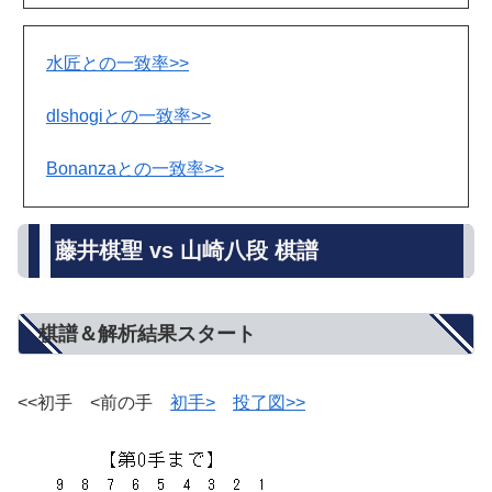
水匠との一致率>>
dlshogiとの一致率>>
Bonanzaとの一致率>>
藤井棋聖 vs 山崎八段 棋譜
棋譜＆解析結果スタート
<<初手 <前の手
初手>
投了図>>