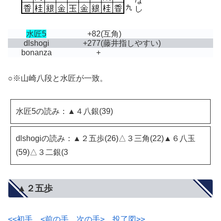
水匠5
+82
(互角)
dlshogi
+277
(藤井指しやすい)
bonanza
+
○※山崎八段と水匠が一致。
水匠5の読み：▲４八銀(39)
dlshogiの読み：▲２五歩(26)△３三角(22)▲６八玉
(59)△３二銀(3
▲２五歩
<<初手
<前の手
次の手>
投了図>>