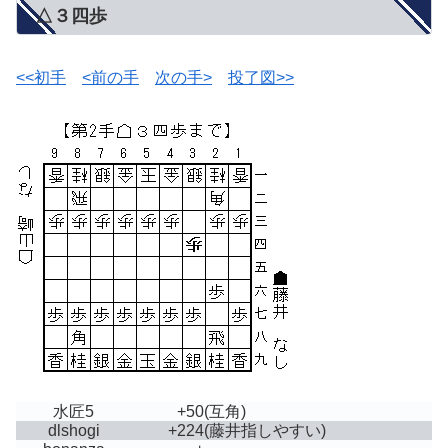
△３四歩
<<初手
<前の手
次の手>
投了図>>
水匠5
+50
(互角)
dlshogi
+224
(藤井指しやすい)