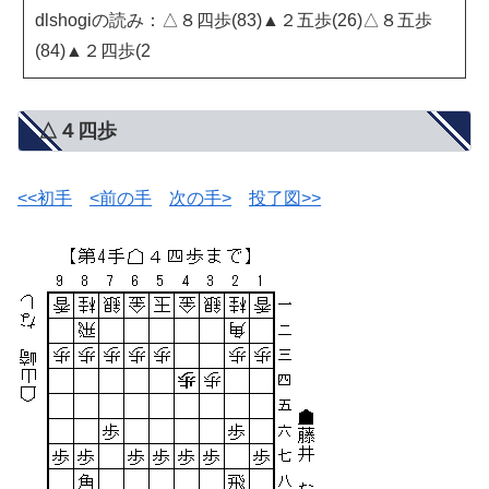
dlshogiの読み：△８四歩(83)▲２五歩(26)△８五歩
(84)▲２四歩(2
△４四歩
<<初手
<前の手
次の手>
投了図>>