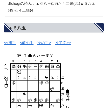
dlshogiの読み：▲６八玉(59)△４二銀(31)▲５八金
(49)△４三銀(4
▲６八玉
<<初手
<前の手
次の手>
投了図>>