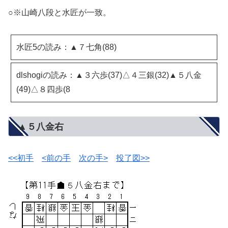
○※山崎八段と水匠が一致。
水匠5の読み：▲７七角(88)
dlshogiの読み：▲３六歩(37)△４三銀(32)▲５八金
(49)△８四歩(8
▲５八金右
<<初手
<前の手
次の手>
投了図>>