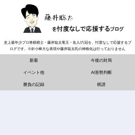
史上最年少プロ将棋棋士・藤井聡太竜王・名人/六冠を、忖度なしで応援するブ
ログです。※針小棒大な表現や藤井聡太氏の神格化は行っておりません
新着
今後の対局
イベント他
AI形勢判断
勝負の記録
棋譜