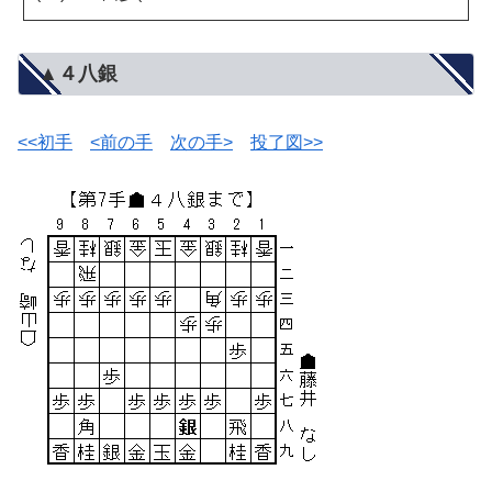
▲４八銀
<<初手
<前の手
次の手>
投了図>>