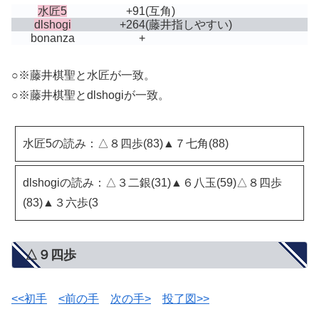
水匠5
+91
(互角)
dlshogi
+264
(藤井指しやすい)
bonanza
+
○※藤井棋聖と水匠が一致。
○※藤井棋聖とdlshogiが一致。
水匠5の読み：△８四歩(83)▲７七角(88)
dlshogiの読み：△３二銀(31)▲６八玉(59)△８四歩
(83)▲３六歩(3
△９四歩
<<初手
<前の手
次の手>
投了図>>