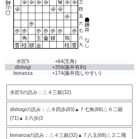
水匠5
+64
(互角)
dlshogi
+359
(藤井有利)
bonanza
+174
(藤井指しやすい)
水匠5の読み：△４三銀(32)
dlshogiの読み：△８四歩(83)▲７七角(88)△６二銀
(71)▲３六歩(3
bonanzaの読み：△４三銀(32)▲７八玉(68)△２二飛