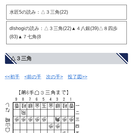
水匠5の読み：△３三角(22)
dlshogiの読み：△３三角(22)▲４八銀(39)△８四歩
(83)▲７七角(8
△３三角
<<初手
<前の手
次の手>
投了図>>