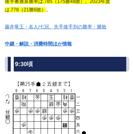
後手番通算勝率は.785（175勝48敗）。2023年度
は.778（21勝6敗）
。
藤井竜王・名人/七冠、先手後手別の勝率・勝敗
中継・解説・消費時間ほか情報
9:30頃