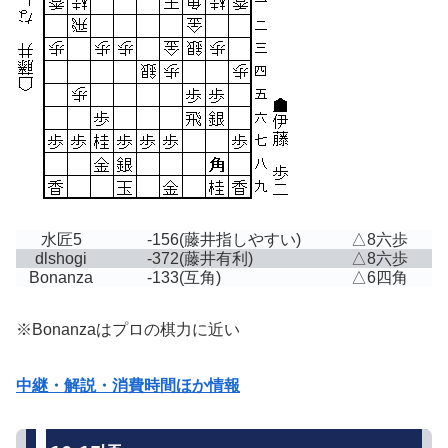
水匠5
-156
(藤井指しやすい)
△8六歩
dlshogi
-372
(藤井有利)
△8六歩
Bonanza
-133
(互角)
△6四角
※Bonanzaはプロの棋力に近い
中継・解説・消費時間ほか情報