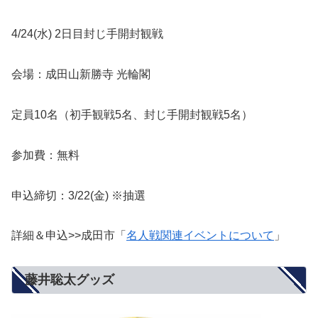
4/24(水) 2日目封じ手開封観戦
会場：成田山新勝寺 光輪閣
定員10名（初手観戦5名、封じ手開封観戦5名）
参加費：無料
申込締切：3/22(金) ※抽選
詳細＆申込>>成田市「
名人戦関連イベントについて
」
藤井聡太グッズ