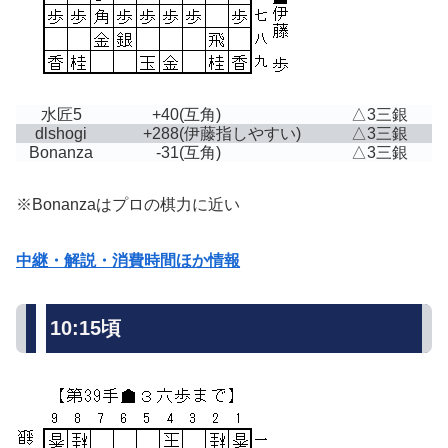
水匠5
+40
(互角)
△3三銀
dlshogi
+288
(伊藤指しやすい)
△3三銀
Bonanza
-31
(互角)
△3三銀
※Bonanzaはプロの棋力に近い
中継・解説・消費時間ほか情報
10:15頃