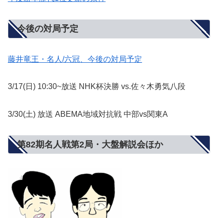
今後の対局予定
藤井竜王・名人/六冠、今後の対局予定
3/17(日) 10:30~放送 NHK杯決勝 vs.佐々木勇気八段
3/30(土) 放送 ABEMA地域対抗戦 中部vs関東A
第82期名人戦第2局・大盤解説会ほか