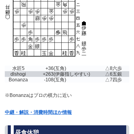
水匠5
+36
(互角)
△8六歩
dlshogi
+263
(伊藤指しやすい)
△6五銀
Bonanza
-108
(互角)
△7四歩
※Bonanzaはプロの棋力に近い
中継・解説・消費時間ほか情報
昼食休憩