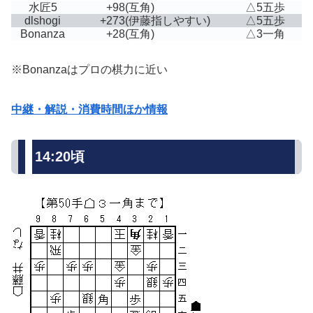
水匠5
+98
(互角)
△5五歩
dlshogi
+273
(伊藤指しやすい)
△5五歩
Bonanza
+28
(互角)
△3一角
※Bonanzaはプロの棋力に近い
中継・解説・消費時間ほか情報
14:20頃