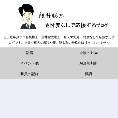
史上最年少プロ将棋棋士・藤井聡太竜王・名人/六冠を、忖度なしで応援するブ
ログです。※針小棒大な表現や藤井聡太氏の神格化は行っておりません
新着
今後の対局
イベント他
AI形勢判断
勝負の記録
棋譜