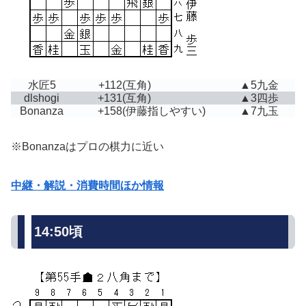
水匠5
+112
(互角)
▲5九金
dlshogi
+131
(互角)
▲3四歩
Bonanza
+158
(伊藤指しやすい)
▲7九玉
※Bonanzaはプロの棋力に近い
中継・解説・消費時間ほか情報
14:50頃