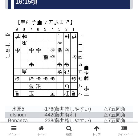
16:15頃
水匠5
-176
(藤井指しやすい)
△7五同角
dlshogi
-442
(藤井有利)
△7五同角
Bonanza
-238
(藤井指しやすい)
△7五同角
メニュー
ホーム
検索
トップ
サイドバー
※Bonanzaはプロの棋力に近い