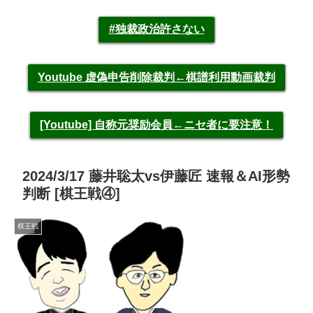
#独裁政治許さない
Youtube 虚偽申告削除裁判←棋譜利用動画裁判
[Youtube] 自称元奨励会員←ニセ者に要注意！
2024/3/17 藤井聡太vs伊藤匠 速報＆AI形勢
判断 [棋王戦④]
棋王戦