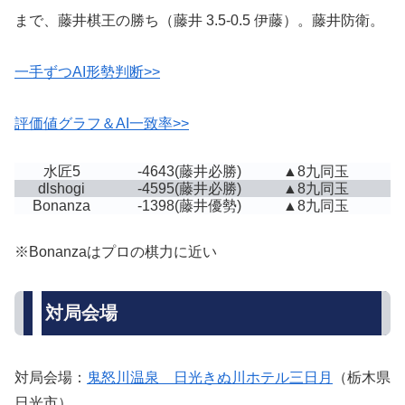
まで、藤井棋王の勝ち（藤井 3.5-0.5 伊藤）。藤井防衛。
一手ずつAI形勢判断>>
評価値グラフ＆AI一致率>>
水匠5
-4643
(藤井必勝)
▲8九同玉
dlshogi
-4595
(藤井必勝)
▲8九同玉
Bonanza
-1398
(藤井優勢)
▲8九同玉
※Bonanzaはプロの棋力に近い
対局会場
対局会場：
鬼怒川温泉 日光きぬ川ホテル三日月
（栃木県
日光市）