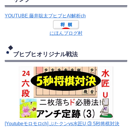
YOUTUBE 藤井聡太ブヒブヒAI解析ch
にほんブログ村
ブヒブヒオリジナル戦法
[Youtubeモロモロch] ぶたクンvs水匠U ③ 5
秒将棋対決