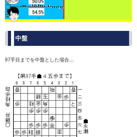
中盤
97手目までを中盤とした場合…