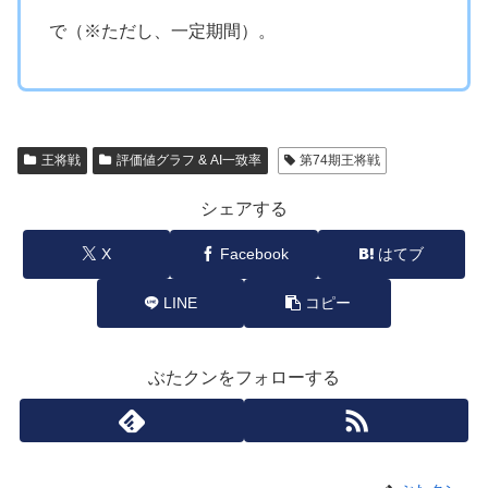
で（※ただし、一定期間）。
王将戦
評価値グラフ & AI一致率
第74期王将戦
シェアする
X
Facebook
はてブ
LINE
コピー
ぶたクンをフォローする