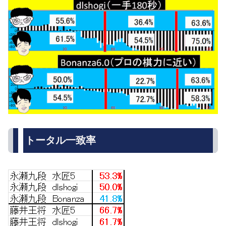
トータル一致率