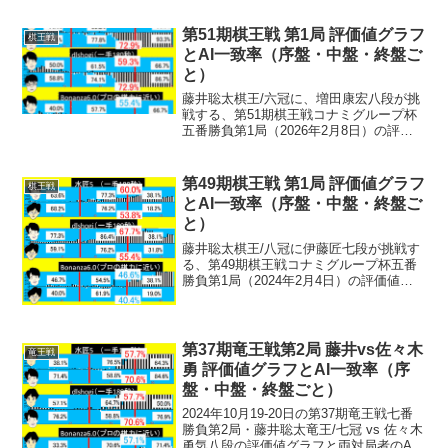
※数値は、パソコン...
第51期棋王戦 第1局 評価値グラフ
棋王戦
とAI一致率（序盤・中盤・終盤ご
と）
藤井聡太棋王/六冠に、増田康宏八段が挑
戦する、第51期棋王戦コナミグループ杯
五番勝負第1局（2026年2月8日）の評価
値グラフと両対局者のAI一致率を序盤・
中盤・終盤ごとに。水匠5、dlshogi、
Bonanza6.0で。※数値は、パソコン...
第49期棋王戦 第1局 評価値グラフ
棋王戦
とAI一致率（序盤・中盤・終盤ご
と）
藤井聡太棋王/八冠に伊藤匠七段が挑戦す
る、第49期棋王戦コナミグループ杯五番
勝負第1局（2024年2月4日）の評価値グ
ラフと両対局者のAI一致率を序盤・中
盤・終盤ごとに。水匠5、dlshogi、
Bonanza6.0で。※数値は、パソコン環
境...
第37期竜王戦第2局 藤井vs佐々木
竜王戦
勇 評価値グラフとAI一致率（序
盤・中盤・終盤ごと）
2024年10月19-20日の第37期竜王戦七番
勝負第2局・藤井聡太竜王/七冠 vs 佐々木
勇気八段の評価値グラフと両対局者のAI