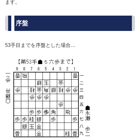
ます。
序盤
53手目までを序盤とした場合…