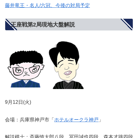
藤井竜王・名人/六冠、今後の対局予定
王座戦第2局現地大盤解説
9月12日(火)
会場：兵庫県神戸市「
ホテルオークラ神戸
」
解説棋士：斎藤慎太郎八段、冨田誠也四段、森本才跳四段