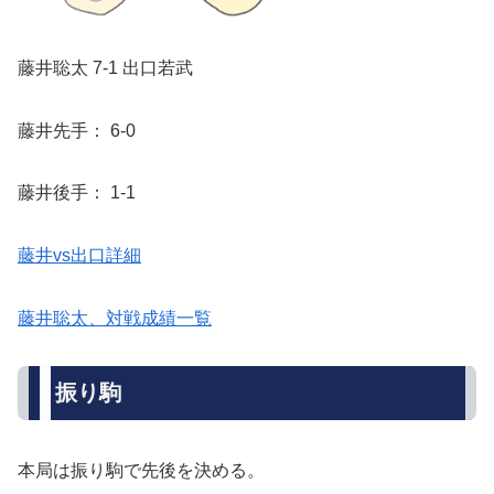
藤井聡太 7-1 出口若武
藤井先手： 6-0
藤井後手： 1-1
藤井vs出口詳細
藤井聡太、対戦成績一覧
振り駒
本局は振り駒で先後を決める。