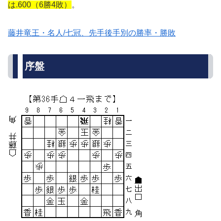
は.600（6勝4敗）
。
藤井竜王・名人/七冠、先手後手別の勝率・勝敗
序盤