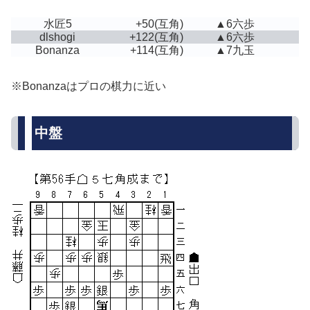
水匠5
+50
(互角)
▲6六歩
dlshogi
+122
(互角)
▲6六歩
Bonanza
+114
(互角)
▲7九玉
※Bonanzaはプロの棋力に近い
中盤