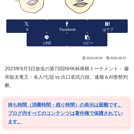
X
Facebook
はてブ
LINE
コピー
2023.09.04
2026.08.07
2023年9月3日放送の第73回NHK杯将棋トーナメント・ 藤
井聡太竜王・名人/七冠 vs 出口若武六段。速報＆AI形勢判
断。
持ち時間（消費時間・残り時間）の表示は困難です。
ブログ内すべてのコンテンツは著作権で保護されてい
ます。