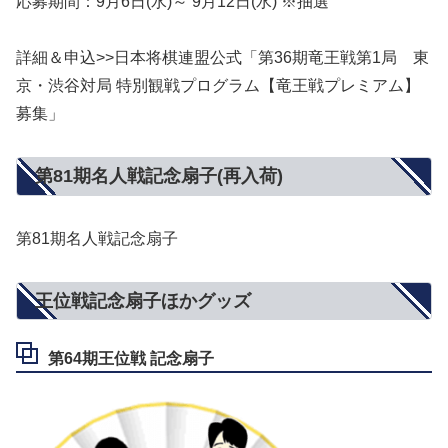
応募期間：9月6日(水)～ 9月12日(水) ※抽選
詳細＆申込>>日本将棋連盟公式「第36期竜王戦第1局 東
京・渋谷対局 特別観戦プログラム【竜王戦プレミアム】
募集」
第81期名人戦記念扇子(再入荷)
第81期名人戦記念扇子
王位戦記念扇子ほかグッズ
第64期王位戦 記念扇子