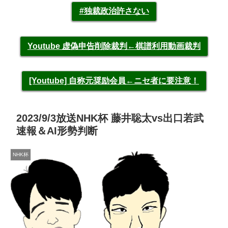
#独裁政治許さない
Youtube 虚偽申告削除裁判←棋譜利用動画裁判
[Youtube] 自称元奨励会員←ニセ者に要注意！
2023/9/3放送NHK杯 藤井聡太vs出口若武
速報＆AI形勢判断
NHK杯