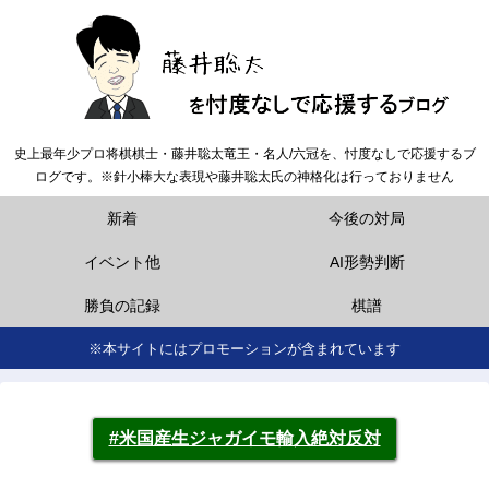
史上最年少プロ将棋棋士・藤井聡太竜王・名人/六冠を、忖度なしで応援するブ
ログです。※針小棒大な表現や藤井聡太氏の神格化は行っておりません
新着
今後の対局
イベント他
AI形勢判断
勝負の記録
棋譜
※本サイトにはプロモーションが含まれています
#米国産生ジャガイモ輸入絶対反対