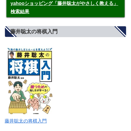
yahooショッピング「藤井聡太がやさしく教える」
検索結果
藤井聡太の将棋入門
藤井聡太の将棋入門