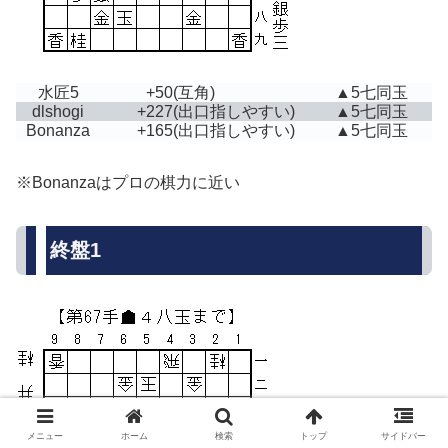
水匠5
+50
(互角)
▲5七同玉
dlshogi
+227
(出口指しやすい)
▲5七同玉
Bonanza
+165
(出口指しやすい)
▲5七同玉
※Bonanzaはプロの棋力に近い
終盤1
メニュー
ホーム
検索
トップ
サイドバー