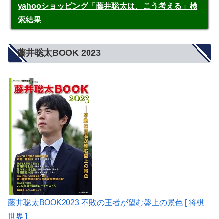
yahooショッピング「藤井聡太は、こう考える」検
索結果
藤井聡太BOOK 2023
藤井聡太BOOK2023 不敗の王者が望む盤上の景色 [ 将棋
世界 ]