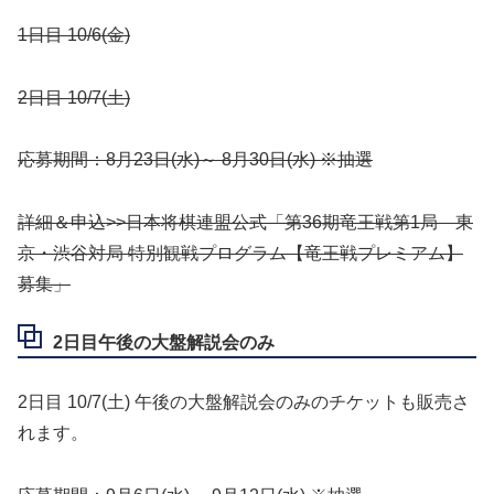
1日目 10/6(金)
2日目 10/7(土)
応募期間：8月23日(水)～ 8月30日(水) ※抽選
詳細＆申込>>日本将棋連盟公式「第36期竜王戦第1局 東
京・渋谷対局 特別観戦プログラム【竜王戦プレミアム】
募集」
2日目午後の大盤解説会のみ
2日目 10/7(土) 午後の大盤解説会のみのチケットも販売さ
れます。