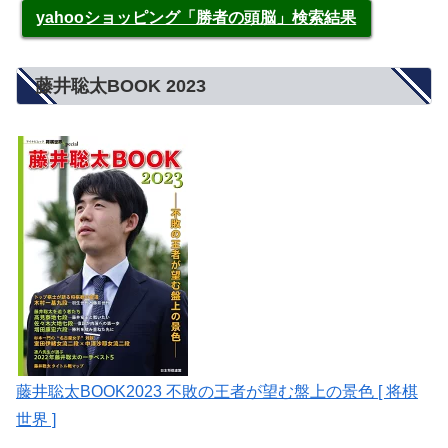
yahooショッピング「勝者の頭脳」検索結果
藤井聡太BOOK 2023
藤井聡太BOOK2023 不敗の王者が望む盤上の景色 [ 将棋
世界 ]