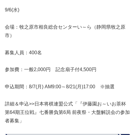
9/6(水)
会場：牧之原市相良総合センターい～ら（静岡県牧之原
市）
募集人員：400名
参加費：一般2,000円 記念扇子付4,500円
申込期間：8/7(月) AM9:00～8/21(月)17:00 ※抽選
詳細＆申込>>日本将棋連盟公式「『伊藤園お～いお茶杯
第64期王位戦』七番勝負第6局 前夜祭・大盤解説会の参加
者募集」