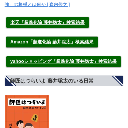
強」の将棋とは何か [ 森内俊之 ]
楽天「超進化論 藤井聡太」検索結果
Amazon「超進化論 藤井聡太」検索結果
yahooショッピング「超進化論 藤井聡太」検索結果
師匠はつらいよ 藤井聡太のいる日常