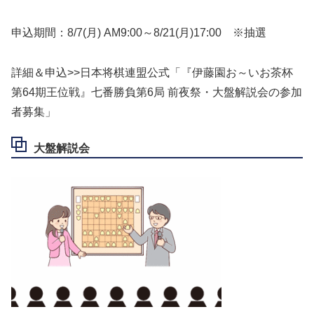
申込期間：8/7(月) AM9:00～8/21(月)17:00 ※抽選
詳細＆申込>>日本将棋連盟公式「『伊藤園お～いお茶杯
第64期王位戦』七番勝負第6局 前夜祭・大盤解説会の参加
者募集」
大盤解説会