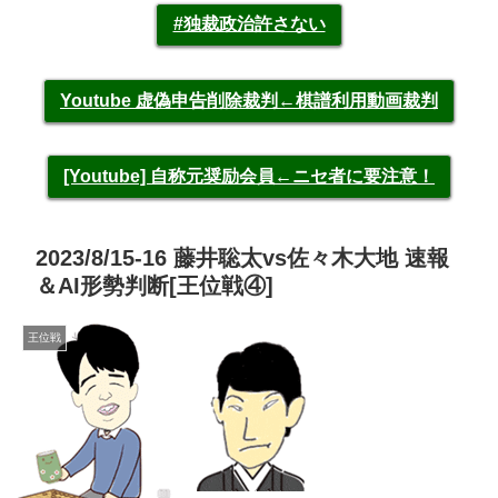
#独裁政治許さない
Youtube 虚偽申告削除裁判←棋譜利用動画裁判
[Youtube] 自称元奨励会員←ニセ者に要注意！
2023/8/15-16 藤井聡太vs佐々木大地 速報
＆AI形勢判断[王位戦④]
王位戦