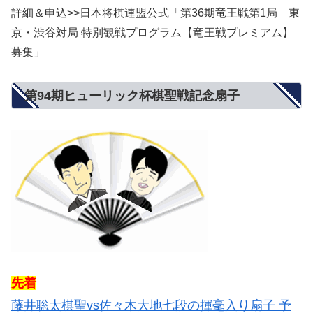
詳細＆申込>>日本将棋連盟公式「第36期竜王戦第1局 東
京・渋谷対局 特別観戦プログラム【竜王戦プレミアム】
募集」
第94期ヒューリック杯棋聖戦記念扇子
先着
藤井聡太棋聖vs佐々木大地七段の揮毫入り扇子 予