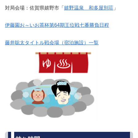
対局会場：佐賀県嬉野市「
嬉野温泉 和多屋別荘
」
伊藤園お～いお茶杯第64期王位戦七番勝負日程
藤井聡太タイトル戦会場（宿泊施設）一覧