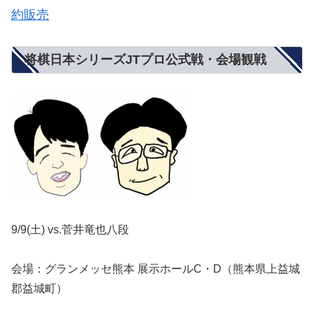
約販売
将棋日本シリーズJTプロ公式戦・会場観戦
9/9(土) vs.菅井竜也八段
会場：グランメッセ熊本 展示ホールC・D（熊本県上益城
郡益城町）