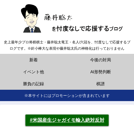
史上最年少プロ将棋棋士・藤井聡太竜王・名人/六冠を、忖度なしで応援するブ
ログです。※針小棒大な表現や藤井聡太氏の神格化は行っておりません
新着
今後の対局
イベント他
AI形勢判断
勝負の記録
棋譜
※本サイトにはプロモーションが含まれています
#米国産生ジャガイモ輸入絶対反対