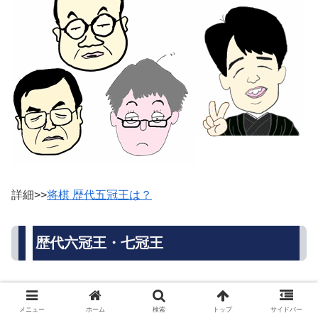
詳細>>
将棋 歴代五冠王は？
歴代六冠王・七冠王
歴代六冠王・七冠王は、羽生善治、藤井聡太の2人のみ。
メニュー
ホーム
検索
トップ
サイドバー