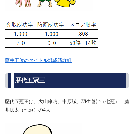
藤井王位のタイトル戦成績詳細
歴代五冠王
歴代五冠王は、大山康晴、中原誠、羽生善治（七冠）、藤
井聡太（七冠）の4人。