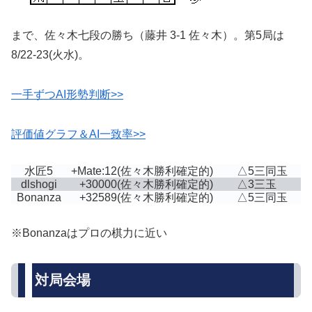
まで、佐々木七段の勝ち（藤井 3-1 佐々木）。第5局は
8/22-23(火水)。
一手ずつAI形勢判断>>
評価値グラフ＆AI一致率>>
水匠5
+Mate:12
(佐々木勝利確定的)
△5三同玉
dlshogi
+30000
(佐々木勝利確定的)
△3三玉
Bonanza
+32589
(佐々木勝利確定的)
△5三同玉
※Bonanzaはプロの棋力に近い
対局会場